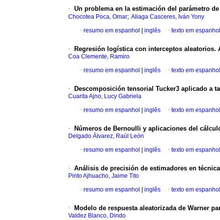
·
Un problema en la estimación del parámetro d
;
Chocotea Poca, Omar
Aliaga Casceres, Iván Yony
·
resumo em espanhol
|
inglês
·
texto em espanho
·
Regresión logística con interceptos aleatorios.
Coa Clemente, Ramiro
·
resumo em espanhol
|
inglês
·
texto em espanho
·
Descomposición tensorial Tucker3 aplicado a t
Cuarita Ajno, Lucy Gabriela
·
resumo em espanhol
|
inglês
·
texto em espanho
·
Números de Bernoulli y aplicaciones del cálcu
Delgado Álvarez, Raúl León
·
resumo em espanhol
|
inglês
·
texto em espanho
·
Análisis de precisión de estimadores en técnic
Pinto Ajhuacho, Jaime Tito
·
resumo em espanhol
|
inglês
·
texto em espanho
·
Modelo de respuesta aleatorizada de Warner pa
Valdez Blanco, Dindo