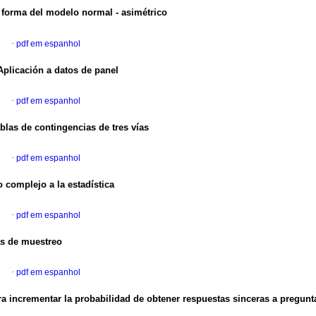
e forma
del modelo normal - asimétrico
l
·
pdf em espanhol
 Aplicación
a datos de panel
l
·
pdf em espanhol
ablas
de contingencias de tres vías
l
·
pdf em espanhol
lo
complejo a la estadística
l
·
pdf em espanhol
as
de muestreo
l
·
pdf em espanhol
ra incrementar
la probabilidad de obtener respuestas sinceras
a pregunt