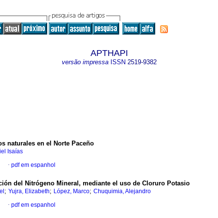
APTHAPI
versão impressa
ISSN
2519-9382
s naturales en el Norte Paceño
el Isaías
l
·
pdf em espanhol
ción del Nitrógeno Mineral, mediante el uso de Cloruro Potasio
;
;
;
el
Yujra, Elizabeth
López, Marco
Chuquimia, Alejandro
l
·
pdf em espanhol