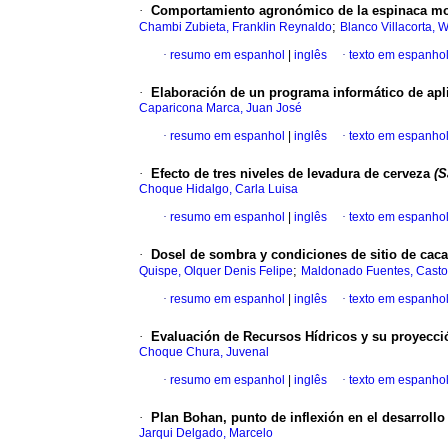
·
Comportamiento agronómico de la espinaca m
;
Chambi Zubieta, Franklin Reynaldo
Blanco Villacorta, W
·
resumo em espanhol
|
inglês
·
texto em espanho
·
Elaboración de un programa informático de apl
Caparicona Marca, Juan José
·
resumo em espanhol
|
inglês
·
texto em espanho
·
Efecto de tres niveles de levadura de cerveza
(S
Choque Hidalgo, Carla Luisa
·
resumo em espanhol
|
inglês
·
texto em espanho
·
Dosel de sombra y condiciones de sitio de cac
;
Quispe, Olquer Denis Felipe
Maldonado Fuentes, Casto
·
resumo em espanhol
|
inglês
·
texto em espanho
·
Evaluación de Recursos Hídricos y su proyecci
Choque Chura, Juvenal
·
resumo em espanhol
|
inglês
·
texto em espanho
·
Plan Bohan, punto de inflexión en el desarrollo 
Jarqui Delgado, Marcelo