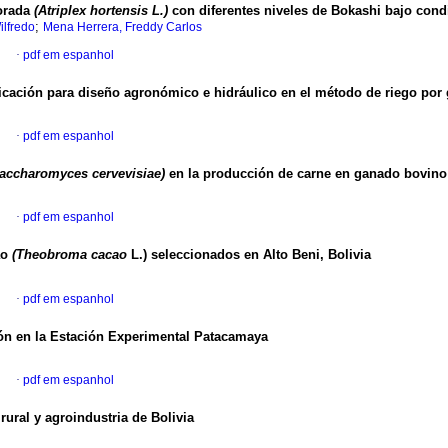
orada
(Atriplex hortensis L.)
con diferentes niveles de Bokashi bajo cond
;
ilfredo
Mena Herrera, Freddy Carlos
l
·
pdf em espanhol
icación para diseño agronómico e hidráulico en el método de riego por
l
·
pdf em espanhol
accharomyces cervevisiae)
en la producción de carne en ganado bovino
l
·
pdf em espanhol
ao
(Theobroma cacao
L.) seleccionados en Alto Beni, Bolivia
l
·
pdf em espanhol
ón en la Estación Experimental Patacamaya
l
·
pdf em espanhol
rural y agroindustria de Bolivia