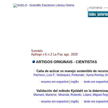
Sumário
Apthapi v.6 n.2 La Paz ago. 2020
ARTIGOS ORIGINAIS - CIENTISTAS
·
Caña de azúcar vs manejo sostenible de recurso
;
;
Pacheco, Luis F
Velásquez, Fortunato
Ayma-Romay, Ari
·
resumo em espanhol
|
inglês
·
texto em espanho
·
Validación del método Kjeldahl en la determina
;
;
Mamani, Marlene
Miranda, Roberto
López, Miguel Áng
·
resumo em espanhol
|
inglês
·
texto em espanho