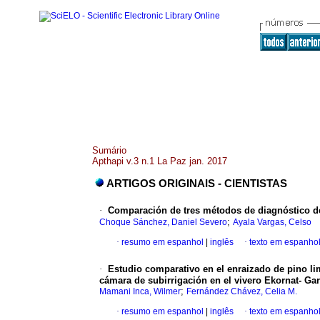
Sumário
Apthapi v.3 n.1 La Paz jan. 2017
ARTIGOS ORIGINAIS - CIENTISTAS
·
Comparación de tres métodos de diagnóstico d
;
Choque Sánchez, Daniel Severo
Ayala Vargas, Celso
·
resumo em espanhol
|
inglês
·
texto em espanho
·
Estudio comparativo en el enraizado de pino l
cámara de subirrigación en el vivero Ekornat- Ga
;
Mamani Inca, Wilmer
Fernández Chávez, Celia M.
·
resumo em espanhol
|
inglês
·
texto em espanho