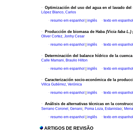
·
Optimización del uso del agua en el lavado del 
López Blanco, Carlos
·
resumo em espanhol
|
inglês
·
texto em espanho
·
Producción de biomasa de Haba
(Vicia faba L.)
Oliver Cortez, Jonhy Cesar
·
resumo em espanhol
|
inglês
·
texto em espanho
·
Determinación del balance hídrico de la cuenca
Calle Mamani, Braulio Hilton
·
resumo em espanhol
|
inglês
·
texto em espanho
·
Caracterización socio-económica de la producci
Villca Gutiérrez, Verónica
·
resumo em espanhol
|
inglês
·
texto em espanho
·
Análisis de alternativas técnicas en la constru
;
;
Serrano Coronel, Genaro
Poma Loza, Estanislao
Menac
·
resumo em espanhol
|
inglês
·
texto em espanho
ARTIGOS DE REVISÃO