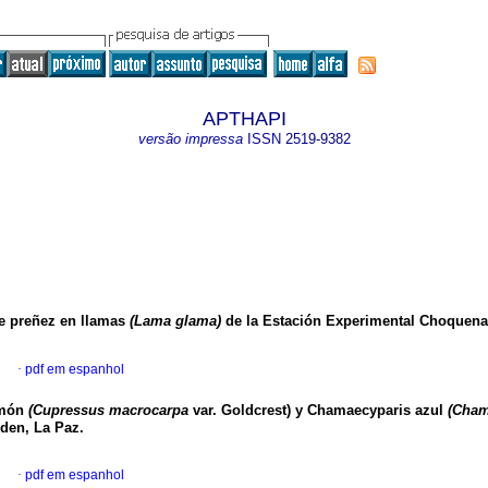
APTHAPI
versão impressa
ISSN
2519-9382
e preñez en llamas
(Lama glama)
de la Estación Experimental Choquena
l
·
pdf em espanhol
imón
(Cupressus macrocarpa
var. Goldcrest) y Chamaecyparis azul
(Cham
rden, La Paz.
l
·
pdf em espanhol