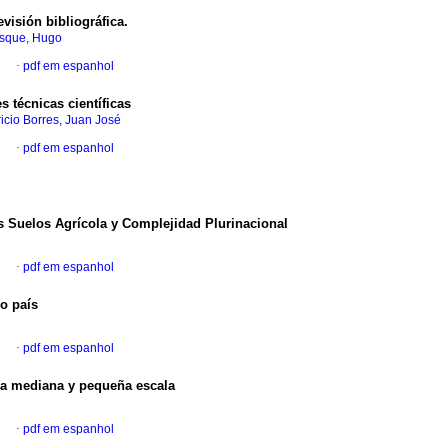
evisión bibliográfica.
sque, Hugo
l
·
pdf em espanhol
 técnicas científicas
icio Borres, Juan José
l
·
pdf em espanhol
s Suelos Agrícola y Complejidad Plurinacional
l
·
pdf em espanhol
ro país
l
·
pdf em espanhol
 a mediana y pequeña escala
l
·
pdf em espanhol