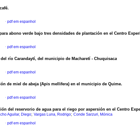
café.
l
·
pdf em espanhol
para abono verde bajo tres densidades de plantación en el Centro Exper
l
·
pdf em espanhol
 del río Carandaytí, del municipio de Macharetí - Chuquisac
a
l
·
pdf em espanhol
ón de miel de abeja (Apis mellifera) en el municipio de Quime.
l
·
pdf em espanhol
cción del reservorio de agua para el riego por aspersión en el Centro E
;
;
ho Aguilar, Diego
Vargas Luna, Rodrigo
Conde Sarzuri, Mónica
l
·
pdf em espanhol