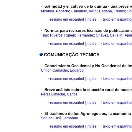
·
Salinidad y el cultivo de la quinua - una breve r
;
;
;
Miranda, Roberto
Caballero, Aylin
Cadena, Freddy
Bo
·
resumo em espanhol
|
inglês
·
texto em espanho
·
Normas para revisores técnicos de publicaciones
;
;
Trigo Riveros, Rubén
Fernández Chávez, Celia M
Apar
·
resumo em espanhol
|
inglês
·
texto em espanho
COMUNICAÇÃO TÉCNICA
·
Conocimiento Occidental y No Occidental de lo
Chilón Camacho, Eduardo
·
resumo em espanhol
|
inglês
·
texto em espanho
·
Breve análisis sobre la situación rural de nuest
Pérez Limache, Carlos
·
resumo em espanhol
|
inglês
·
texto em espanho
·
El trasfondo de los Agronegocios, la economía
Soruco Cusí, Fernando
·
resumo em espanhol
|
inglês
·
texto em espanho