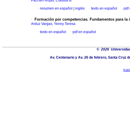
Paccieri Rojas, Claudia B.
·
resumen en español
|
inglés
·
texto en español
·
pdf
·
Formación por competencias. Fundamentos para la 
Arduz Vargas, Yenny Teresa
·
texto en español
·
pdf en español
©
2026 Universida
Av. Centenario y Av. 26 de febrero, Santa Cruz d
jca