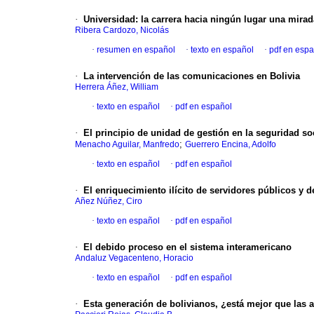
·
Universidad: la carrera hacia ningún lugar una mirad
Ribera Cardozo, Nicolás
·
resumen en español
·
texto en español
·
pdf en espa
·
La intervención de las comunicaciones en Bolivia
Herrera Áñez, William
·
texto en español
·
pdf en español
·
El principio de unidad de gestión en la seguridad soc
;
Menacho Aguilar, Manfredo
Guerrero Encina, Adolfo
·
texto en español
·
pdf en español
·
El enriquecimiento ilícito de servidores públicos y de
Añez Núñez, Ciro
·
texto en español
·
pdf en español
·
El debido proceso en el sistema interamericano
Andaluz Vegacenteno, Horacio
·
texto en español
·
pdf en español
·
Esta generación de bolivianos, ¿está mejor que las a