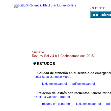
Sumário
Rev Inv Sci v.4 n.1 Cochabamba out. 2015
ESTUDOS
·
Calidad de atención en el servicio de emergenci
Loza Sosa, Jannette Marga
·
texto em espanhol
·
pdf em espanhol
·
Relación del estrés con recuentos leucocitario
Orellana Guevara, Raquel
·
resumo em espanhol
·
texto em espanhol
·
pdf