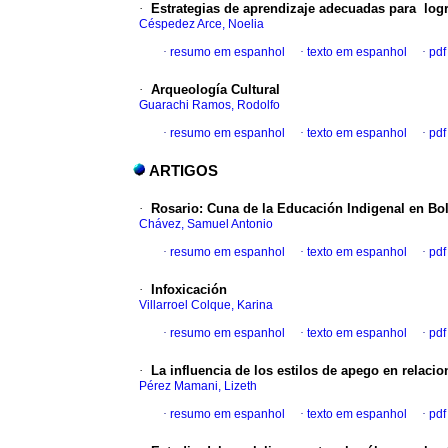
·
Estrategias de aprendizaje adecuadas para logr
Céspedez Arce, Noelia
·
resumo em espanhol
·
texto em espanhol
·
pdf
·
Arqueología Cultural
Guarachi Ramos, Rodolfo
·
resumo em espanhol
·
texto em espanhol
·
pdf
ARTIGOS
·
Rosario
:
Cuna de la Educación Indigenal en Bol
Chávez, Samuel Antonio
·
resumo em espanhol
·
texto em espanhol
·
pdf
·
Infoxicación
Villarroel Colque, Karina
·
resumo em espanhol
·
texto em espanhol
·
pdf
·
La influencia de los estilos de apego en relacion
Pérez Mamani, Lizeth
·
resumo em espanhol
·
texto em espanhol
·
pdf