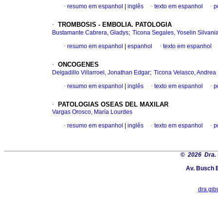
·
resumo em espanhol
|
inglês
·
texto em espanhol
·
p
·
TROMBOSIS - EMBOLIA. PATOLOGIA
;
Bustamante Cabrera, Gladys
Ticona Segales, Yoselin Silvani
·
resumo em espanhol
|
espanhol
·
texto em espanhol
·
ONCOGENES
;
Delgadillo Villarroel, Jonathan Edgar
Ticona Velasco, Andrea
·
resumo em espanhol
|
inglês
·
texto em espanhol
·
p
·
PATOLOGIAS OSEAS DEL MAXILAR
Vargas Orosco, María Lourdes
·
resumo em espanhol
|
inglês
·
texto em espanhol
·
p
©
2026 Dra.
Av. Busch E
dra.gi