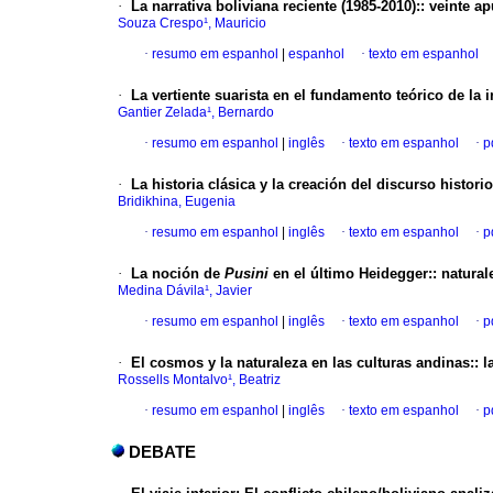
·
La narrativa boliviana reciente
(1985-2010):
:
veinte ap
Souza Crespo¹, Mauricio
·
resumo em espanhol
|
espanhol
·
texto em espanhol
·
La vertiente suarista en el fundamento
teórico de la
Gantier Zelada¹, Bernardo
·
resumo em espanhol
|
inglês
·
texto em espanhol
·
p
·
La historia clásica y la creación del
discurso histori
Bridikhina, Eugenia
·
resumo em espanhol
|
inglês
·
texto em espanhol
·
p
·
La noción de
Pusini
en el último Heidegger:
:
natural
Medina Dávila¹, Javier
·
resumo em espanhol
|
inglês
·
texto em espanhol
·
p
·
El cosmos y la naturaleza
en las culturas andinas:
:
l
Rossells Montalvo¹, Beatriz
·
resumo em espanhol
|
inglês
·
texto em espanhol
·
p
DEBATE