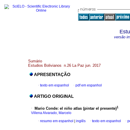
Estu
versão i
Sumário
Estudios Bolivianos n.26 La Paz jun. 2017
APRESENTAÇÃO
·
texto em espanhol
·
pdf em espanhol
ARTIGO ORIGINAL
1
·
Mario Conde: el niño atlas (pintar el presente)
Villena Alvarado, Marcelo
·
resumo em espanhol
|
inglês
·
texto em espanhol
·
p