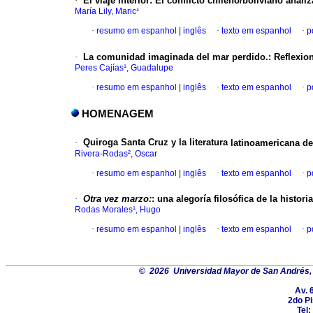
·
El viaje interior
:
El conflicto chileno/boliviano anali
María Lily, Maric¹
·
resumo em espanhol
|
inglês
·
texto em espanhol
·
p
·
La comunidad imaginada del mar perdido.
:
Reflexio
Peres Cajías¹, Guadalupe
·
resumo em espanhol
|
inglês
·
texto em espanhol
·
p
HOMENAGEM
·
Quiroga Santa Cruz y la literatura
latinoamericana de
Rivera-Rodas², Oscar
·
resumo em espanhol
|
inglês
·
texto em espanhol
·
p
·
Otra vez marzo:
:
una alegoría
filosófica de la historia
Rodas Morales¹, Hugo
·
resumo em espanhol
|
inglês
·
texto em espanhol
·
p
©
2026 Universidad Mayor de San Andrés, F
Av. 
2do Pi
Tel