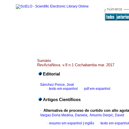
Sumário
RevActaNova. v.8 n.1 Cochabamba mar. 2017
Editorial
Sánchez Ponce, José
·
texto em espanhol
·
pdf em espanhol
Artigos Científicos
·
Alternativa de proceso de curtido con alto
agot
;
Vargas Doria Medina, Daniela
Amurrio Derpic, David
·
resumo em espanhol
|
inglês
·
texto em espanho