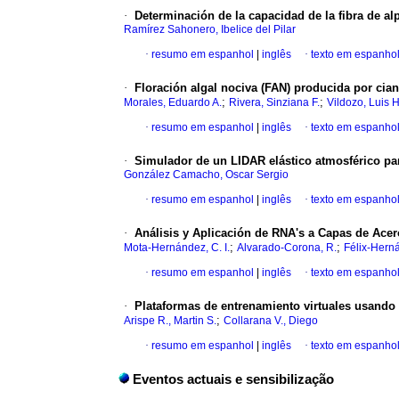
·
Determinación de la capacidad de la fibra de al
Ramírez Sahonero, Ibelice del Pilar
·
resumo em espanhol
|
inglês
·
texto em espanho
·
Floración algal nociva (FAN) producida por cia
;
;
Morales, Eduardo A.
Rivera, Sinziana F.
Vildozo, Luis H
·
resumo em espanhol
|
inglês
·
texto em espanho
·
Simulador de un LIDAR elástico atmosférico par
González Camacho, Oscar Sergio
·
resumo em espanhol
|
inglês
·
texto em espanho
·
Análisis y Aplicación de RNA's a Capas de Acer
;
;
Mota-Hernández, C. I.
Alvarado-Corona, R.
Félix-Herná
·
resumo em espanhol
|
inglês
·
texto em espanho
·
Plataformas de entrenamiento virtuales usando 
;
Arispe R., Martin S.
Collarana V., Diego
·
resumo em espanhol
|
inglês
·
texto em espanho
Eventos actuais e sensibilização