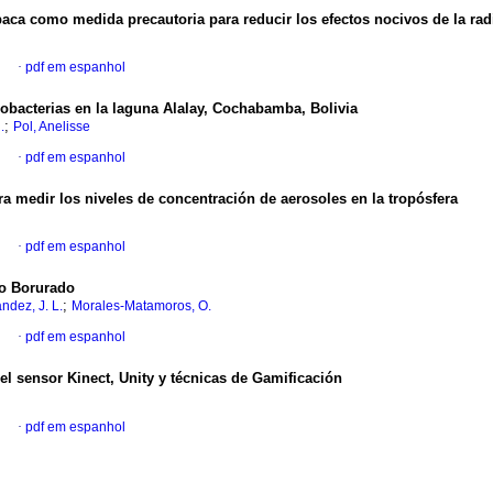
paca
como medida precautoria para reducir los efectos
nocivos de la rad
l
·
pdf em espanhol
nobacterias en la laguna Alalay, Cochabamba,
Bolivia
;
.
Pol, Anelisse
l
·
pdf em espanhol
a medir los niveles de concentración de aerosoles en la
tropósfera
l
·
pdf em espanhol
o
Borurado
;
ndez, J. L.
Morales-Matamoros, O.
l
·
pdf em espanhol
el sensor Kinect, Unity y técnicas de Gamificación
l
·
pdf em espanhol