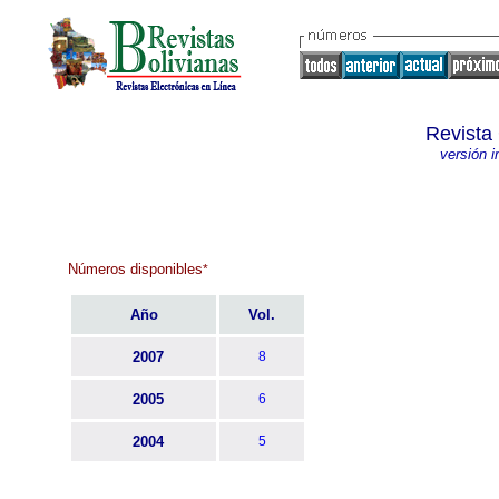
Revista
versión 
Números disponibles
*
Año
Vol.
2007
8
2005
6
2004
5