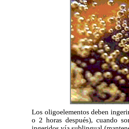
Los oligoelementos deben ingerir
o 2 horas después), cuando so
ingeridos vía
sublingual (mantene