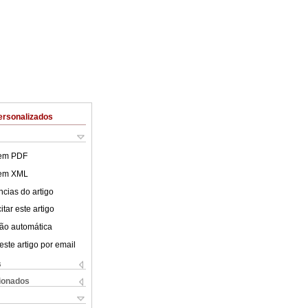
ersonalizados
 em PDF
 em XML
cias do artigo
tar este artigo
ão automática
este artigo por email
s
cionados