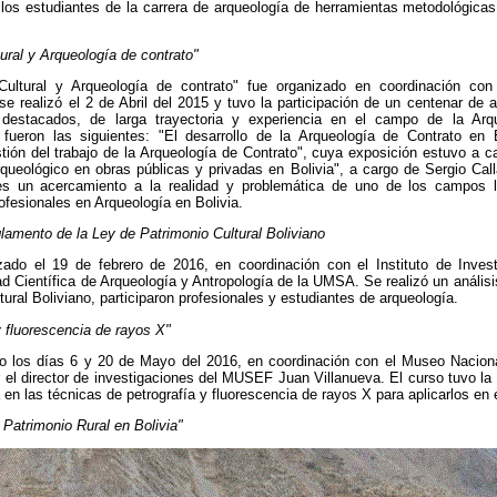
a los estudiantes de la carrera de arqueología de herramientas metodológica
ural y Arqueología de contrato"
Cultural y Arqueología de contrato" fue organizado en coordinación con 
 realizó el 2 de Abril del 2015 y tuvo la participación de un centenar de 
destacados, de larga trayectoria y experiencia en el campo de la Arq
 fueron las siguientes: "El desarrollo de la Arqueología de Contrato en 
ón del trabajo de la Arqueología de Contrato", cuya exposición estuvo a ca
rqueológico en obras públicas y privadas en Bolivia", a cargo de Sergio Cal
ntes un acercamiento a la realidad y problemática de uno de los campos 
ofesionales en Arqueología en Bolivia.
lamento de la Ley de Patrimonio Cultural Boliviano
izado el 19 de febrero de 2016, en coordinación con el Instituto de Invest
d Científica de Arqueología y Antropología de la UMSA. Se realizó un anális
ural Boliviano, participaron profesionales y estudiantes de arqueología.
y fluorescencia de rayos X"
zado los días 6 y 20 de Mayo del 2016, en coordinación con el Museo Naciona
el director de investigaciones del MUSEF Juan Villanueva. El curso tuvo la 
en las técnicas de petrografía y fluorescencia de rayos X para aplicarlos en 
 Patrimonio Rural en Bolivia"