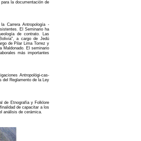
s para la documentación de
la Carrera Antropología -
asistentes. El Seminario ha
ueología de contrato. Las
Bolivia", a cargo de Jedú
rgo de Pilar Lima Torrez y
la Maldonado. El seminario
laborales más importantes
igaciones Antropológi-cas-
is del Reglamento de la Ley
l de Etnografía y Folklore
finalidad
de capacitar a los
el análisis de cerámica.