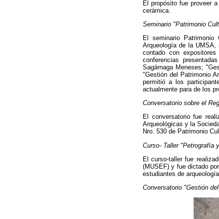
El propósito fue proveer 
cerámica.
Seminario "Patrimonio Cult
El seminario Patrimonio 
Arqueología de la UMSA, se
contado con expositores 
conferencias presentadas
Sagárnaga Meneses; "Gesti
"Gestión del Patrimonio A
permitió a los participa
actualmente para de los pr
Conversatorio sobre el Reg
El conversatorio fue real
Arqueológicas y la Socieda
Nro. 530 de Patrimonio Cult
Curso- Taller "Petrografía 
El curso-taller fue reali
(MUSEF) y fue dictado por 
estudiantes de arqueología 
Conversatorio "Gestión del