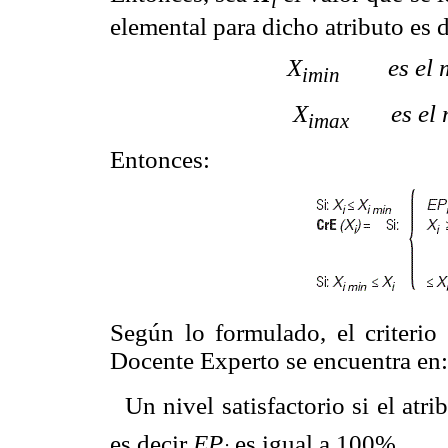
i
elemental para dicho atributo es 
X
es el me
imin
X
es el ma
imax
Entonces:
Según lo formulado, el criterio 
Docente Experto se encuentra en:
 Un nivel satisfactorio si el atr
es decir
EP
es igual a 100%.