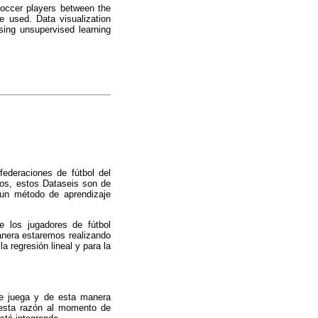
 soccer players between the
e used. Data visualization
sing unsupervised learning
federaciones de fútbol del
ados, estos Dataseis son de
s un método de aprendizaje
e los jugadores de fútbol
manera estaremos realizando
a regresión lineal y para la
se juega y de esta manera
 esta razón al momento de