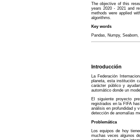
The objective of this rese
years 2020 - 2021 and rea
methods were applied with
algorithms.
Key words
Pandas, Numpy, Seaborn, S
Introducción
La Federación Internacion
planeta, esta institución 
carácter público y ayudan
automático donde un model
El siguiente proyecto pr
registrados en la FIFA has
análisis en profundidad y v
detección de anomalías me
Problemática
Los equipos de hoy tiene
muchas veces algunos de 