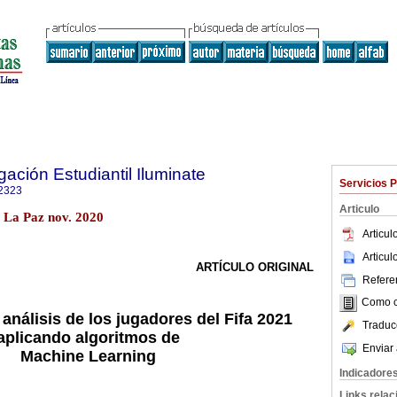
gación Estudiantil Iluminate
Servicios 
2323
Articulo
.1 La Paz nov. 2020
Articu
Articu
ARTÍCULO ORIGINAL
Referen
Como ci
 análisis de los jugadores del Fifa 2021
Traduc
aplicando algoritmos de
Enviar 
Machine Learning
Indicadore
Links rela