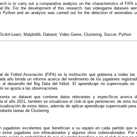
arch is to carry out a comparative analysis on the characteristics of FIFA
l life. For the development of this research, two videogame dataseis wer
 Python and an analysis was carried out for the detection of anomalies u
cikit-Learn, Matplotlib, Dataset, Video Game, Clustering, Soccer, Python
al de Fútbol Asociación (FIFA) es la institución que gobierna a todas las 
cada año brinda un informe acerca del rendimiento de los jugadores registr
 al desarrollo del Big Data del fútbol. El aprendizaje no supervisado e
o se ajusta a las observaciones.
esenta un dataset que contiene datos relevantes y específicos acerca d
ta el año 2021, también se visualizara el club al que pertenecen, de esta 
isualización de estos datos, además de aplicar aprendizaje supervisado para l
diante tareas de Clustering.
n jugadores excelentes que benefician a su equipo en cada partido que 
estos jugadores son infravalorados y algunos otros sobrevalorados. Por