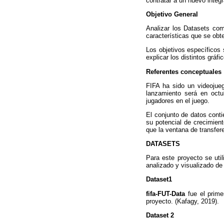
contratar a un nuevo integr
Objetivo General
Analizar los Datasets com
características que se obt
Los objetivos específicos 
explicar los distintos gráfi
Referentes conceptuales
FIFA ha sido un videojue
lanzamiento será en octu
jugadores en el juego.
El conjunto de datos conti
su potencial de crecimien
que la ventana de transfer
DATASETS
Para este proyecto se util
analizado y visualizado de
Dataset1
fifa-FUT-Data
fue el prime
proyecto. (Kafagy, 2019).
Dataset 2