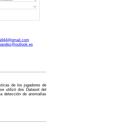
ya944@gmail.com
ernandez@outlook.es
ísticas de los jugadores de
se utilizó dos Dataset del
 la detección de anomalías