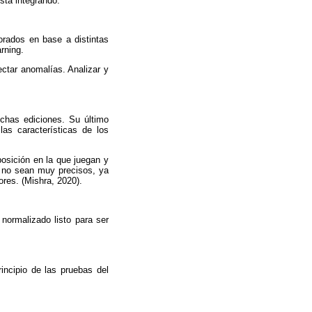
está integrando.
orados en base a distintas
rning.
ectar anomalías. Analizar y
chas ediciones. Su último
as características de los
posición en la que juegan y
s no sean muy precisos, ya
ores. (Mishra, 2020).
 normalizado listo para ser
rincipio de las pruebas del