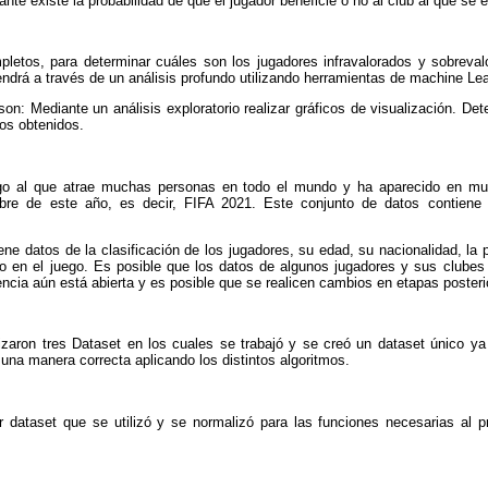
ante existe la probabilidad de que el jugador beneficie o no al club al que se 
pletos, para determinar cuáles son los jugadores infravalorados y sobreval
endrá a través de un análisis profundo utilizando herramientas de machine Lea
son: Mediante un análisis exploratorio realizar gráficos de visualización. Det
cos obtenidos.
go al que atrae muchas personas en todo el mundo y ha aparecido en mu
bre de este año, es decir, FIFA 2021. Este conjunto de datos contiene l
ene datos de la clasificación de los jugadores, su edad, su nacionalidad, la 
to en el juego. Es posible que los datos de algunos jugadores y sus clube
encia aún está abierta y es posible que se realicen cambios en etapas posteri
izaron tres Dataset en los cuales se trabajó y se creó un dataset único ya
 una manera correcta aplicando los distintos algoritmos.
r dataset que se utilizó y se normalizó para las funciones necesarias al p