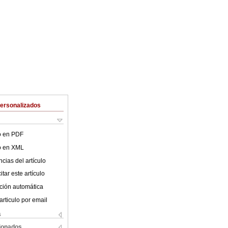
Personalizados
lo en PDF
lo en XML
cias del artículo
tar este artículo
ción automática
articulo por email
s
cionados