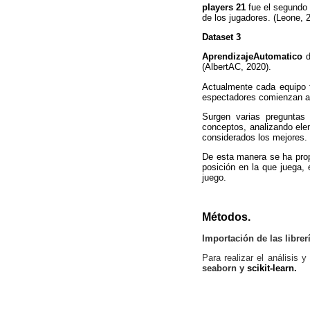
players 21
fue el segundo 
de los jugadores. (Leone, 
Dataset 3
AprendizajeAutomatico
d
(AlbertAC, 2020).
Actualmente cada equipo f
espectadores comienzan a 
Surgen varias preguntas 
conceptos, analizando ele
considerados los mejores.
De esta manera se ha propu
posición en la que juega, 
juego.
Métodos.
Importación de las librer
Para realizar el análisis 
seaborn y
scikit-learn.