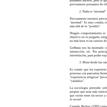
podamos hacerlo, pero sí qu
previamente pensamos de ello
2. Nada es "anormal"
Precisamente nuestros precon
"anormal". Es muy común, esp
más allá de lo "posible".
Ningún comportamiento es a
objetivo no es juzgarla, esti
no más bien es un curioso de 
Goffman nos ha mostrado có
interacción, etc. Por prin
interrelación, para poder exp
3. Mirar desde las cat
Es común que las experienc
personas con pancartas fren
"experiencia religiosa" (re
"vándalos".
La sociología pretende, sob
propias que sean más estrict
que existe entre un sector y
lo social.
Cuando Becker (1991) estud