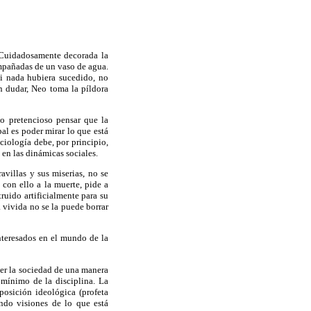
 Cuidadosamente decorada la
compañadas de un vaso de agua.
i nada hubiera sucedido, no
in dudar, Neo toma la píldora
do pretencioso pensar que la
al es poder mirar lo que está
ociología debe, por principio,
a en las dinámicas sociales.
avillas y sus miserias, no se
 con ello a la muerte, pide a
ruido artificialmente para su
a vivida no se la puede borrar
nteresados en el mundo de la
nder la sociedad de una manera
 mínimo de la disciplina. La
posición ideológica (profeta
ando visiones de lo que está