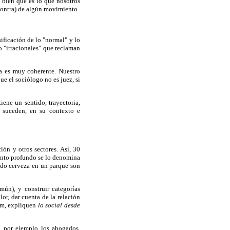
 bien qué es lo que nosotros
contra) de algún movimiento.
ificación de lo "normal" y lo
o "irracionales" que reclaman
a es muy coherente. Nuestro
ue el sociólogo no es juez, si
ne un sentido, trayectoria,
e suceden, en su contexto e
n y otros sectores. Así, 30
ento profundo se lo denomina
ndo cerveza en un parque son
mún), y construir categorías
or, dar cuenta de la relación
eim, expliquen
lo social desde
, por ejemplo los abogados,