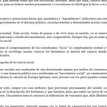
e, para abordar temas que nos involucran, debemos, antes que nada, conocer muy
s, para no inducir nuestro pensamiento y convertirnos en ideólogos (a favor o en 
ceptos y prenociones hacen que, automática y "naturalmente", realicemos una clas
ecialmente en el discurso político, escuchar referirse a determinados actores com
-normal. Toda acción, forma de pensar o de vivir tiene su sentido, ya su maner
gmatizarla o clasificarla moralmente, sino comprenderla. Siempre hay que recordar q
lo social.
mo el comportamiento de los considerados "locos" es completamente normal y tie
cipio el sociólogo intenta conocer los fenómenos al interior del espacio dond
licarlos.
egorías de la ciencia social
ias sociales son nombradas de una determinada manera por medios de comunicació
te a una instancia pública son consideradas un "movimiento social"; un enamorami
cordemos la canción de Enrique Iglesias); unos jóvenes con los pelos parados toma
re todo, romper con esos atributos (que provienen precisamente del sentido co
as en la descripción del fenómeno, y que intenten, antes que emitir un juicio de val
 otro. Una primera tarea es entonces la elaboración de conceptos que, diría Durkh
ia los marginales, pretende romper con la forma de categorización que tienen