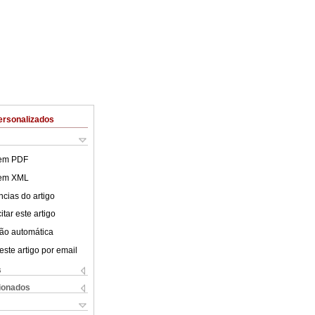
ersonalizados
 em PDF
 em XML
cias do artigo
tar este artigo
ão automática
este artigo por email
s
cionados