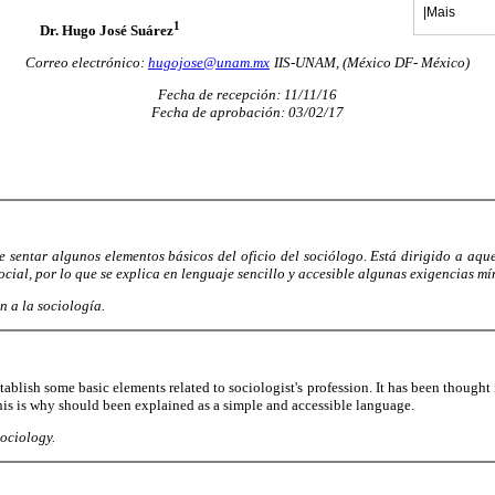
|
Mais
1
Dr. Hugo José Suárez
Correo electrónico:
hugojose@unam.mx
IIS-UNAM, (México DF- México)
Fecha de recepción: 11/11/16
Fecha de aprobación: 03/02/17
e sentar algunos elementos básicos del oficio del sociólogo. Está dirigido a aqu
social, por lo que se explica en lenguaje sencillo y accesible algunas exigencias mí
n a la sociología.
stablish some basic elements related to sociologist's profession. It has been thought 
This is why should been explained as a simple and accessible language.
sociology.