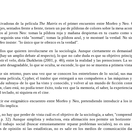
tivadoras de la película
The Matrix
es el primer encuentro entre Morfeo y Neo.
jes, sentados frente a frente, tienen un par de píldoras de colores sobre la mesa a
os al joven Neo: tomas la píldora roja y mañana despiertas en tu cuarto como s
 seguirás una vida "normal"; tomas la píldora azul, y te mostraré la verdad. No s
feo insiste: "lo único que te ofrezco es la verdad".
llos que quieren involucrarse en la sociología. Aunque ciertamente es demasia
 (hay un amplio debate al respecto), lo que no cabe duda es que su objetivo princip
rir el velo, diría Durkheim (2001, p. 46), entre la realidad y las prenociones. La s
 parte desagradable, lo que se oculta, se esconde, lo que no se muestra a primera vist
e sin retorno, pues una vez que se conocen los entretelones de lo social, sus mar
sma película, Cypher, el traidor que entregará a sus compañeros a las máquinas y
ada
subraya- de lo que ha visto y conocido, y volver al un mundo de ficción const
, claro está, no podía tener éxito, toda vez que la memoria, el saber, la experienci
l teclado, ni siquiera en el cine.
ir ese enigmático encuentro entre Morfeo y Neo, pretendiendo introducir a los i
llo implica.
, no hay que perder de vista cuál es el objetivo de la sociología, a saber, "compre
, p. 32). Aunque simplista y reductora, esta afirmación nos permite un horizonte
l trabajo
social (buscar entusiastamente reparar problemas sociales), no es una 
as de opinión ni las estadísticas, no es salir en los medios de comunicación d