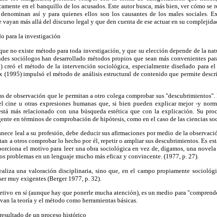
amente en el banquillo de los acusados. Este autor busca, más bien, ver cómo se r
 denominan así y para quienes ellos son los causantes de los males sociales. E
e vayan más allá del discurso legal y que den cuenta de ese actuar en su complejida
o para la investigación
que no existe método para toda investigación, y que su elección depende de la nat
ndes sociólogos han desarrollado métodos propios que sean más convenientes para
8) creó el método de la intervención sociológica, especialmente diseñado para el
ux (1995) impulsó el método de análisis estructural de contenido que permite describ
as de observación que le permitan a otro colega comprobar sus "descubrimientos". 
 el cine u otras expresiones humanas que, si bien pueden explicar mejor -y nor
 está más relacionado con una búsqueda estética que con la explicación. Su pro
gente en términos de comprobación de hipótesis, como en el caso de las ciencias soc
nece leal a su profesión, debe deducir sus afirmaciones por medio de la observació
an a otros comprobar lo hecho por él, repetir o ampliar sus descubrimientos. Es esta
orciona el motivo para
leer una obra sociológica en vez de, digamos, una novela
los problemas en un lenguaje mucho más eficaz y convincente. (1977, p. 27).
ealiza una valoración disciplinaria, sino que, en el campo propiamente sociológic
ser muy exigentes (Berger 1977, p. 32).
etivo en sí (aunque hay que ponerle mucha atención), es un medio para "comprender
uvan la teoría y el método como herramientas básicas.
resultado de un proceso histórico