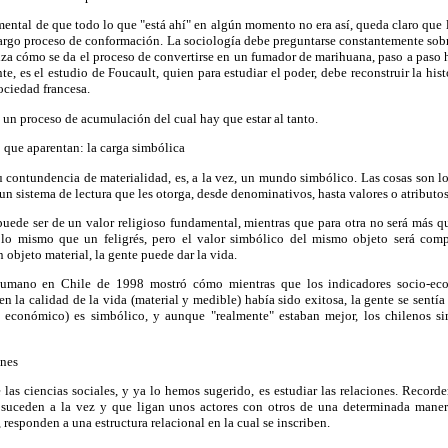
mental de que todo lo que "está ahí" en algún momento no era así, queda claro qu
largo proceso de conformación. La sociología debe preguntarse constantemente sob
iza cómo se da el proceso de convertirse en un fumador de marihuana, paso a paso has
, es el estudio de Foucault, quien para estudiar el poder, debe reconstruir la hist
ociedad francesa.
e un proceso de acumulación del cual hay que estar al tanto.
o que aparentan: la carga simbólica
 contundencia de materialidad, es, a la vez, un mundo simbólico. Las cosas son l
un sistema de lectura que les otorga, desde denominativos, hasta valores o atributo
puede ser de un valor religioso fundamental, mientras que para otra no será más q
 lo mismo que un feligrés, pero el valor simbólico del mismo objeto será compl
 objeto material, la gente puede dar la vida.
Humano en Chile de 1998 mostró cómo mientras que los indicadores socio-ec
en la calidad de la vida (material y medible) había sido exitosa, la gente se sentí
to económico) es simbólico, y aunque "realmente" estaban mejor, los chilenos s
ones
as ciencias sociales, y ya lo hemos sugerido, es estudiar las relaciones. Record
 suceden a la vez y que ligan unos actores con otros de una determinada maner
, responden a una estructura relacional en la cual se inscriben.