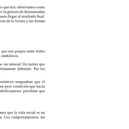
e lo que hoy observamos como
re la génesis de determinadas
ta llegar al resultado final.
oria de la locura y las formas
o que son porque están leídas
s simbólicos.
ue un mineral. Un turista que
etamente diferente. Por los
onómicos aseguraban que el
a en peor condición que hacía
imbólicamente percibían que
emos que la vida social es un
a. Los comportamientos, las