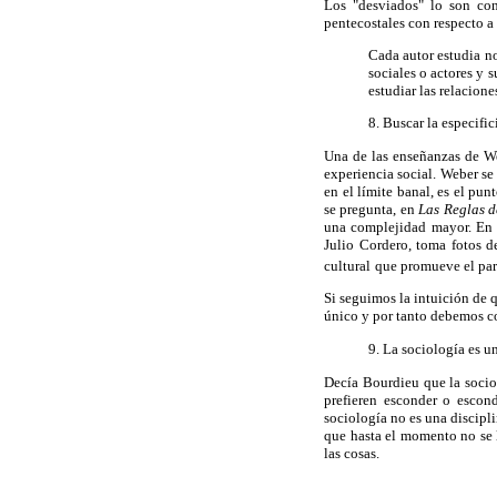
Los "desviados" lo son con
pentecostales con respecto a l
Cada autor estudia no
sociales o actores y s
estudiar las relacion
8. Buscar la especifi
Una de las enseñanzas de 
experiencia social. Weber se
en el límite banal, es el pu
se pregunta, en
Las Reglas d
una complejidad mayor. En u
Julio Cordero, toma fotos d
cultural
que promueve el par
Si seguimos la intuición de 
único y por tanto debemos con
9. La sociología es u
Decía Bourdieu que la sociol
prefieren esconder o escond
sociología no es una discipl
que hasta el momento no se l
las cosas.