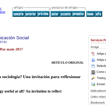
icación Social
Serviços P
-5733
Artigo
a Paz maio 2017
Artigo
Artigo
ARTÍCULO ORIGINAL
Referên
Como ci
a sociología?
Una invitación para reflexionar
Traduç
Enviar 
gy useful at all?
An invitation to reflect
Indicadore
Links rela
Bookmark