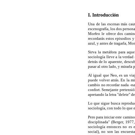
I. Introducción
Una de las escenas más cau
escenografía, los dos persona
Morfeo le ofrece dos camin
recordarás estos episodios y
azul, y antes de tragarla, Mor
Sirva la metáfora para aque
sociología lleve a la verdad
detrás de lo aparente, descub
pasar al otro lado, y mirarla
Al igual que Neo, es un viaj
puede volver atrás. En la mi
cambio no recordar nada
-n
confort. Semejante pretensión
apretando la letra "delete" de
Lo que sigue busca reproduc
sociología, con todo lo que e
Pero para iniciar este camino
disciplinada" (Berger, 1977
sociología entonces no es e
social), no son las encuest