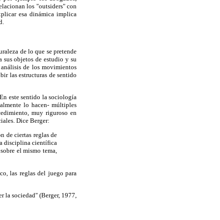
elacionan los "outsiders" con
xplicar esa dinámica implica
d.
uraleza de lo que se pretende
 sus objetos de estudio y su
 análisis de los movimientos
ir las estructuras de sentido
En este sentido la sociología
malmente lo hacen- múltiples
cedimiento, muy riguroso en
iales. Dice Berger:
n de ciertas reglas de
 disciplina científica
 sobre el mismo tema,
o, las reglas del juego para
 la sociedad" (Berger, 1977,