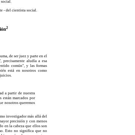
social.
 - del cientista social.
2
ión
uma, de ser juez y parte en el
, precisamente aludía a esa
entido común", y las formas
bién está en nosotros como
juicios.
d a partir de nuestra
os están marcados por
 que nosotros queremos
omo investigador más allá del
n mayor precisión y con menos
do en la cabeza que ellos son
mo. Esto no significa que no