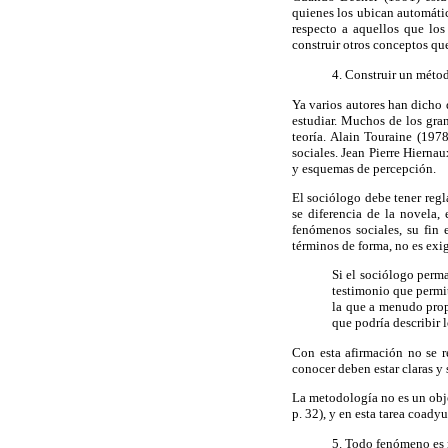
quienes los ubican automátic
respecto a aquellos que los
construir otros conceptos qu
4. Construir un métod
Ya varios autores han dicho 
estudiar. Muchos de los gra
teoría. Alain Touraine (197
sociales. Jean Pierre Hierna
y esquemas de percepción.
El sociólogo debe tener regl
se diferencia de la novela,
fenómenos sociales, su fin
términos de forma, no es exi
Si el sociólogo perma
testimonio que permit
la que a menudo prop
que podría describir 
Con esta afirmación no se r
conocer deben estar claras y 
La metodología no es un obj
p. 32), y en esta tarea coady
5. Todo fenómeno es 