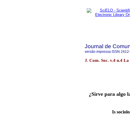
Journal de Comun
versão impressa
ISSN
2412
J. Com. Soc. v.4 n.4 L
¿Sirve para algo l
Is sociolo