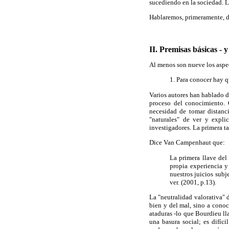
sucediendo en la sociedad. 
Hablaremos, primeramente, de l
II. Premisas básicas - 
Al menos son nueve los aspec
1. Para conocer hay 
Varios autores han hablado de
proceso del conocimiento. 
necesidad de tomar distanc
"naturales" de ver y expl
investigadores. La primera ta
Dice Van Campenhaut que:
La primera llave del
propia experiencia y
nuestros juicios subj
ver. (2001, p.13).
La "neutralidad valorativa" 
bien y del mal, sino a conoc
ataduras -lo que Bourdieu ll
una basura social; es difíc