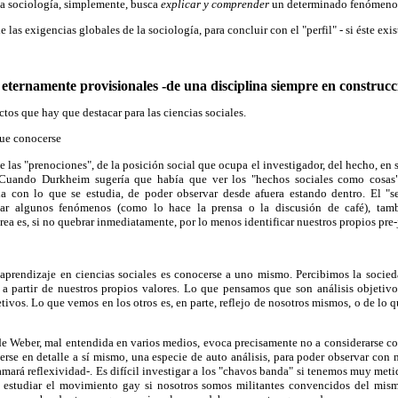
La sociología, simplemente, busca
explicar y comprender
un determinado fenómeno 
as exigencias globales de la sociología, para concluir con el "perfil" - si éste existe
y eternamente provisionales -de una disciplina siempre en construcc
tos que hay que destacar para las ciencias sociales.
que conocerse
 las "prenociones", de la posición social que ocupa el investigador, del hecho, en s
Cuando Durkheim sugería que había que ver los "hechos sociales como cosas"
ia con lo que se estudia, de poder observar desde afuera estando dentro. El "s
icar algunos fenómenos (como lo hace la prensa o la discusión de café), tam
rea es, si no quebrar inmediatamente, por lo menos identificar nuestros propios pre-
 aprendizaje en ciencias sociales es conocerse a uno mismo. Percibimos la socieda
 a partir de nuestros propios valores. Lo que pensamos que son análisis objetiv
etivos. Lo que vemos en los otros es, en parte, reflejo de nosotros mismos, o de lo
de Weber, mal entendida en varios medios, evoca precisamente no a considerarse c
erse en detalle a sí mismo, una especie de auto análisis, para poder observar co
amará reflexividad-. Es difícil investigar a los "chavos banda" si tenemos muy meti
il estudiar el movimiento gay si nosotros somos militantes convencidos del mis