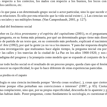
 respecto a los correctos, los malos con respecto a los buenos, los locos con 
os católicos, etc.
 lo que pasa a un determinado grupo social o actor particular, sino lo que sucede e
us relaciones. Es sólo por esta relación que la vida social existe (...). Las ciencias so
es sociales y sus múltiples formas. (Van Campenhaudt, 2001, p. 127).
cidad del fenómeno social
Weber en
La ética protestante y el espíritu del capitalismo
(2001), es el preguntars
 pregunta, en su forma más primaria, por qué un determinado grupo tiene más dinero
nto de partida de un texto que, en su contenido más profundo, explicará el nacimie
el Arte
(1992), por qué la gente ya no va a los museos. Y para dar respuesta despl
na investigación que realizamos hace algún tiempo, la pregunta inicial era por
e las calles y los tranvías de la ciudad de La Paz en los años 1900-1920, y n
adigma del progreso y la jerarquía como modelo que se expande al conjunto de la s
que todo hecho social es el resultado de un proceso propio, queda claro que el fenó
ocer su especificidad, lo que lo hace diferente de otras experiencias parecidas.
na piedra en el zapato
ogía es una ciencia incómoda porque "devela cosas ocultas (...), cosas que cierto
erse porque ellas perturban sus convicciones e intereses" (1997, p. 65). Cierta
ina complaciente, sino que, por su propia especificidad, desconfía de lo aparente y 
as habían dado. Poner preguntas, como fundamento la sociología, es cuestionar el