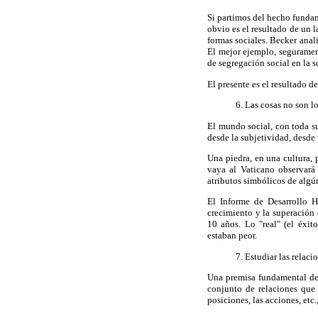
Si partimos del hecho funda
obvio es el resultado de un 
formas sociales. Becker anal
El mejor ejemplo, seguramente
de segregación social en la s
El presente es el resultado d
6. Las cosas no son l
El mundo social, con toda su
desde la subjetividad, desde 
Una piedra, en una cultura, 
vaya al Vaticano observará
atributos simbólicos de algún
El Informe de Desarrollo 
crecimiento y la superación 
10 años. Lo "real" (el éxi
estaban peor.
7. Estudiar las relaci
Una premisa fundamental de l
conjunto de relaciones que
posiciones, las acciones, etc.