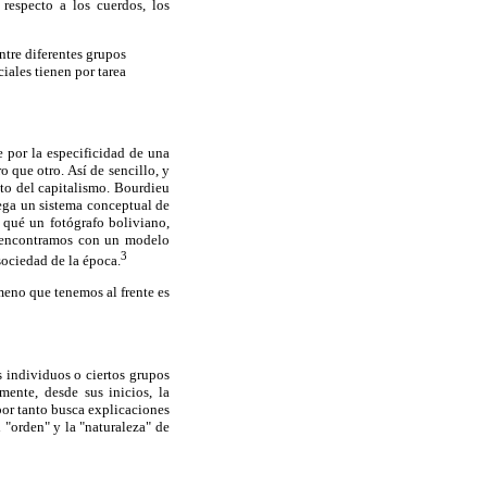
respecto a los cuerdos, los
ntre diferentes grupos
ciales tienen por tarea
e por la especificidad de una
 que otro. Así de sencillo, y
nto del capitalismo. Bourdieu
iega un sistema conceptual de
 qué un fotógrafo boliviano,
os encontramos con un modelo
3
ociedad de la época.
meno que tenemos al frente es
s individuos o ciertos grupos
mente, desde sus inicios, la
por tanto busca explicaciones
 "orden" y la "naturaleza" de