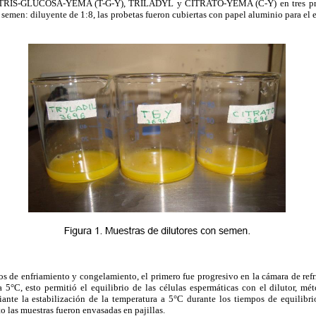
res TRIS-GLUCOSA-YEMA (T-G-Y), TRILADYL y CITRATO-YEMA (C-Y) en tres pro
 semen: diluyente de 1:8, las probetas fueron cubiertas con papel aluminio para el
s de enfriamiento y congelamiento, el primero fue progresivo en la cámara de ref
 a 5°C, esto permitió el equilibrio de las células espermáticas con el dilutor, 
ante la estabilización de la temperatura a 5°C durante los tiempos de equilibri
o las muestras fueron envasadas en pajillas.