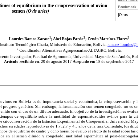
 times of equilibrium in the criopreservation of
ovino
Bookmark
semen
(Ovis aries)
|
Otros
1
2
3
Lourdes Ramos Zarate
; Abel Rojas Pardo
; Zenón Martínez Flores
nstituto Tecnológico Charia, Ministerio de Educación, Bolivia.
ramosz-lourdes@
2
Coordinador, Alternativas Agropecuarias-ALTAGRO, Bolivia.
ente Investigador, Facultad de Agronomía, Universidad Mayor de San Andrés, Bol
Artículo recibido en
: 29 de agosto 2017
Aceptado en:
18 de septiembre 2017
ovinos en Bolivia es de importancia social y económica, la criopreservación y la
el progreso genético. Sin embargo, la inseminación con semen congelado no es sati
venido con el uso de un dilutor adecuado. El objetivo de la investigación es evalua
tiempos de equilibrio sobre la motilidad de espermatozoides ovinos para la cri
 de crioconservación de la Estación Experimental de Choquenaíra, Universidad May
chos en edades reproductivas de 1.7, 2.7 y 4.5 años de la raza Corriedale, los dilut
s de equilibrio de cuatro y ocho horas. Se evaluó el efecto de la edad sobre las c
ica en el semen diluido y congelado, motilidad espermática al post-descongelam