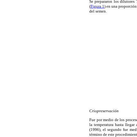
Se prepararon los diluto
(
Figura 1
) en una proporción
del semen.
Criopreservación
Fue por medio de los proceso
la temperatura hasta llegar
(1996), el segundo fue medi
término de este procedimient