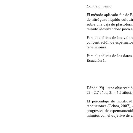
Congelamiento
El método aplicado fue de By
de nitrógeno líquido colocá
sobre una caja de plastofor
minuto) deslizándose poco a 
Para el análisis de los val
concentración de espermatozo
repeticiones.
Para el análisis de los dato
Ecuación 1.
Dónde: Yij = una observación
2i = 2.7 años; 3i = 4.5 años);
El porcentaje de motilidad
repeticiones (Ochoa, 2007), 
progresiva de espermatozoid
minutos con el objetivo de e