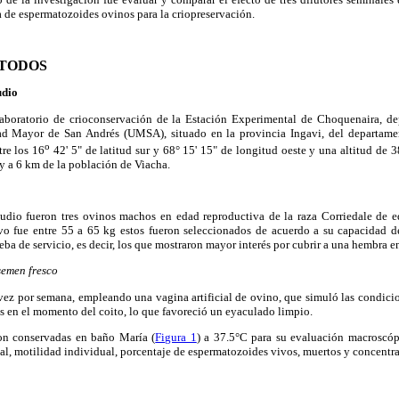
a de espermatozoides ovinos para la criopreservación.
ÉTODOS
udio
 laboratorio de crioconservación de la Estación Experimental de Choquenaira, d
d Mayor de San Andrés (UMSA), situado en la provincia Ingavi, del departame
o
re los 16
42' 5" de latitud sur y 68° 15' 15" de longitud oeste y una altitud de 3
 y a 6 km de la población de Viacha.
tudio fueron tres ovinos machos en edad reproductiva de la raza Corriedale de e
vo fue entre 55 a 65 kg estos fueron seleccionados de acuerdo a su capacidad de
a de servicio, es decir, los que mostraron mayor interés por cubrir a una hembra en
semen fresco
vez por semana, empleando una vagina artificial de ovino, que simuló las condicio
les en el momento del coito, lo que favoreció un eyaculado limpio.
on conservadas en baño María (
Figura 1
) a 37.5°C para su evaluación macroscóp
l, motilidad individual, porcentaje de espermatozoides vivos, muertos y concentr