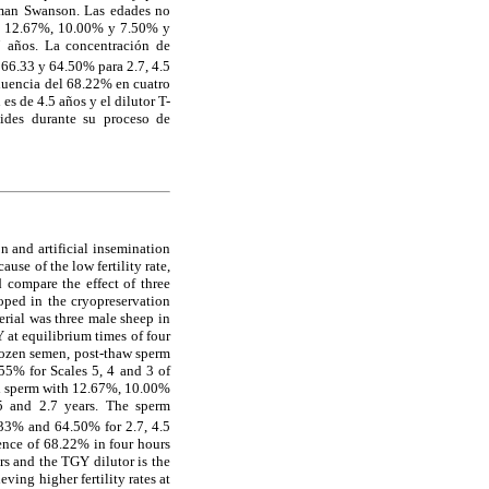
rman Swanson. Las edades no
 el 12.67%, 10.00% y 7.50% y
 años. La concentración de
 66.33 y 64.50% para 2.7, 4.5
luencia del 68.22% en cuatro
s de 4.5 años y el dilutor T-
ides durante su proceso de
n and artificial insemination
use of the low fertility rate,
 compare the effect of three
oped in the cryopreservation
erial was three male sheep in
 at equilibrium times of four
frozen semen, post-thaw sperm
55% for Scales 5, 4 and 3 of
ad sperm with 12.67%, 10.00%
5 and 2.7 years. The sperm
33% and 64.50% for 2.7, 4.5
nce of 68.22% in four hours
ars and the TGY dilutor is the
ving higher fertility rates at