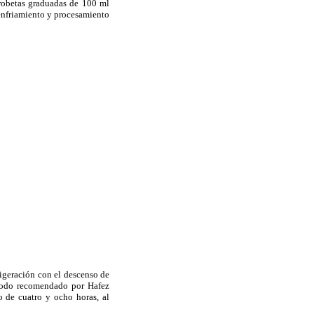
betas graduadas de 100 ml
 enfriamiento y procesamiento
rigeración con el descenso de
método recomendado por Hafez
o de cuatro y ocho horas, al