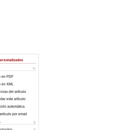
Personalizados
lo en PDF
lo en XML
cias del artículo
tar este artículo
ción automática
articulo por email
s
cionados