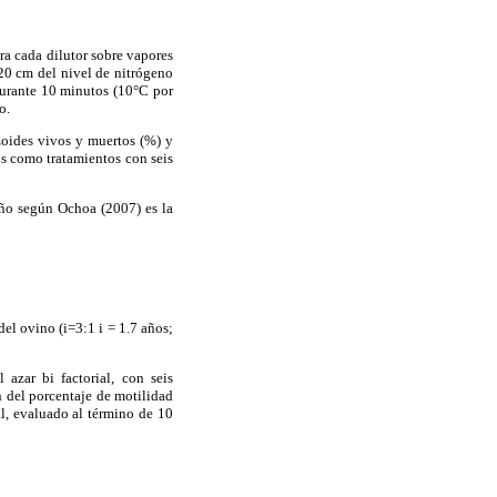
ra cada dilutor sobre vapores
20 cm del nivel de nitrógeno
durante 10 minutos (10°C por
o.
zoides vivos y muertos (%) y
os como tratamientos con seis
seño según Ochoa (2007) es la
el ovino (i=3:1 i = 1.7 años;
azar bi factorial, con seis
n del porcentaje de motilidad
l, evaluado al término de 10