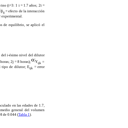
ino (i=3: 1 i = 1.7 años; 2i =
β
= efecto de la interacción
ij
r experimental.
 de equilibrio, se aplicó el
o del i-ésimo nivel del dilutor
horas; 2j = 8 horas);
Y
=
ijk
 tipo de dilutor; E
= error
ijk
aculado en las edades de 1.7,
promedio general del volumen
H de 0.044 (
Tabla 1
).