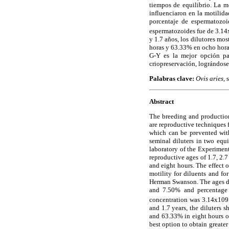
tiempos de equilibrio. La 
influenciaron en la motilid
porcentaje de espermatozo
espermatozoides fue de 3.1
y 1.7 años, los dilutores m
horas y 63.33% en ocho horas
G-Y es la mejor opción pa
criopreservación, lográndose 
Palabras clave:
Ovis aries,
Abstract
The breeding and production 
are reproductive techniques f
which can be prevented with
seminal diluters in two equ
laboratory of the Experiment
reproductive ages of 1.7, 2.
and eight hours. The effect 
motility for diluents and f
Herman Swanson. The ages di
and 7.50% and percentage 
concentration was 3.14x109
and 1.7 years, the diluter
and 63.33% in eight hours o
best option to obtain greater