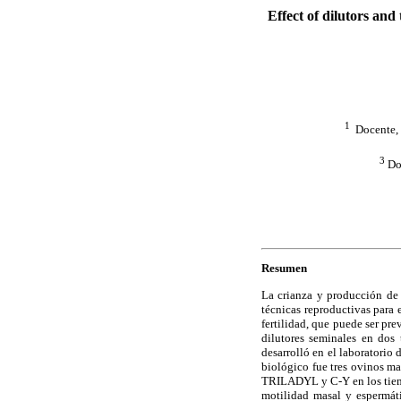
Effect of dilutors and
1
Docente, I
3
Doc
Resumen
La crianza y producción de 
técnicas reproductivas para 
fertilidad, que puede ser pre
dilutores seminales en dos 
desarrolló en el laboratorio
biológico fue tres ovinos ma
TRILADYL y C-Y en los tiempo
motilidad masal y espermát