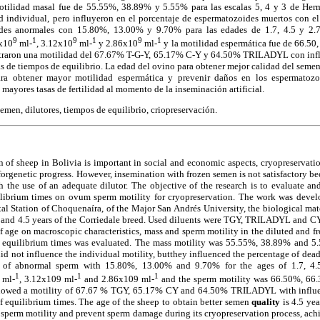
motilidad masal fue de 55.55%, 38.89% y 5.55% para las escalas 5, 4 y 3 de He
ad individual, pero influyeron en el porcentaje de espermatozoides muertos con
ides anormales con 15.80%, 13.00% y 9.70% para las edades de 1.7, 4.5 y 2.7
9
1
9
1
9
1
4x10
ml-
, 3.12x10
ml-
y 2.86x10
ml-
y la motilidad espermática fue de 66.50,
ostraron una motilidad del 67.67% T-G-Y, 65.17% C-Y y 64.50% TRILADYL con inf
 de tiempos de equilibrio. La edad del ovino para obtener mejor calidad del semen e
ra obtener mayor motilidad espermática y prevenir daños en los espermatozo
mayores tasas de fertilidad al momento de la inseminación artificial.
semen, dilutores, tiempos de equilibrio, criopreservación.
of sheep in Bolivia is important in social and economic aspects, cryopreservatio
orgenetic progress. However, insemination with frozen semen is not satisfactory beca
 the use of an adequate dilutor. The objective of the research is to evaluate and
ilibrium times on ovum sperm motility for cryopreservation. The work was devel
al Station of Choquenaíra, of the Major San Andrés University, the biological mat
7 and 4.5 years of the Corriedale breed. Used diluents were TGY, TRILADYL and CY
of age on macroscopic characteristics, mass and sperm motility in the diluted and 
or equilibrium times was evaluated. The mass motility was 55.55%, 38.89% and 5.
d not influence the individual motility, butthey influenced the percentage of de
of abnormal sperm with 15.80%, 13.00% and 9.70% for the ages of 1.7, 4.
1
1
1
 ml-
, 3.12x109 ml-
and 2.86x109 ml-
and the sperm motility was 66.50%, 66.
s showed a motility of 67.67 % TGY, 65.17% CY and 64.50% TRILADYL with influe
f equilibrium times. The age of the sheep to obtain better semen
quality
is 4.5 ye
 sperm motility and prevent sperm damage during its cryopreservation process, achie