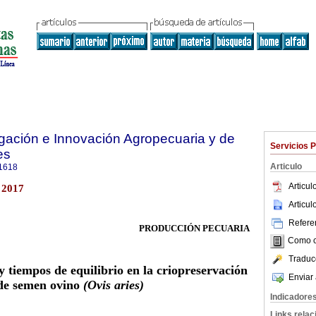
igación e Innovación Agropecuaria y de
Servicios 
es
Articulo
1618
Articu
 2017
Articu
Referen
PRODUCCIÓN PECUARIA
Como ci
Traduc
y tiempos de equilibrio en la criopreservación
Enviar 
de semen ovino
(Ovis aries)
Indicadore
Links rela