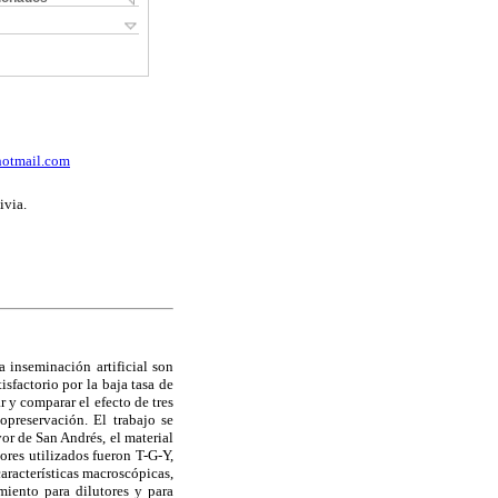
hotmail.com
ivia.
 inseminación artificial son
sfactorio por la baja tasa de
r y comparar el efecto de tres
opreservación. El trabajo se
or de San Andrés, el material
ores utilizados fueron T-G-Y,
aracterísticas macroscópicas,
iento para dilutores y para