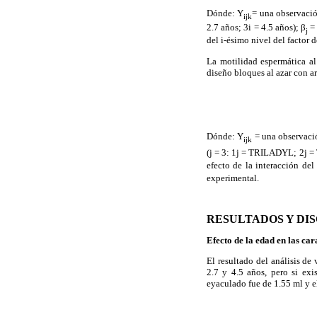
Dónde: Y
= una observación
ijk
2.7 años; 3i = 4.5 años); β
= 
j
del i-ésimo nivel del factor d
La motilidad espermática al
diseño bloques al azar con ar
Dónde: Y
= una observació
ijk
(j = 3: 1j = TRILADYL; 2j = T
efecto de la interacción del
experimental.
RESULTADOS Y DI
Efecto de la edad en las ca
El resultado del análisis de
2.7 y 4.5 años, pero si exi
eyaculado fue de 1.55 ml y e