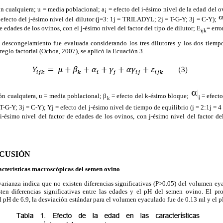
 cualquiera; u = media poblacional; a¡ = efecto del i-ésimo nivel de la edad del ov
efecto del j-ésimo nivel del dilutor (j=3: 1j = TRILADYL; 2j = T-G-Y; 3j = C-Y);
e edades de los ovinos, con el j-ésimo nivel del factor del tipo de dilutor; E
= erro
ijk
 descongelamiento fue evaluada considerando los tres dilutores y los dos tiempos
reglo factorial (Ochoa, 2007), se aplicó la Ecuación 3.
n cualquiera, u = media poblacional; β
= efecto del k-ésimo bloque;
¡ = efect
k
-G-Y; 3j = C-Y); Yj = efecto del j-ésimo nivel de tiempo de equilibrio (j = 2:1j = 4 
 i-ésimo nivel del factor de edades de los ovinos, con j-ésimo nivel del factor del
SCUSIÓN
racterísticas macroscópicas del semen ovino
 varianza indica que no existen diferencias significativas (P>0.05) del volumen ey
sten diferencias significativas entre las edades y el pH del semen ovino. El 
l pH de 6.9, la desviación estándar para el volumen eyaculado fue de 0.13 ml y el p