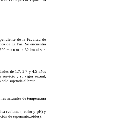
ependiente de la Facultad de
nto de La Paz. Se encuentra
820 m s.n.m., a 32 km al sur-
dades de 1.7, 2.7 y 4.5 años
 servicio y su vigor sexual,
 celo sujetada al brete.
nes naturales de temperatura
ica (volumen, color y pH) y
ación de espermatozoides).