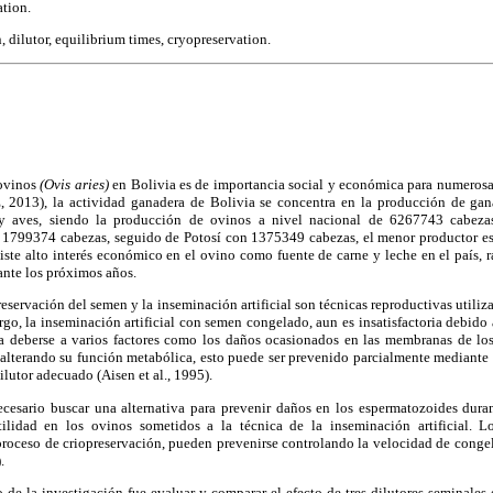
ation.
, dilutor, equilibrium times, cryopreservation.
 ovinos
(Ovis aries)
en Bolivia es de importancia social y económica para numerosa
, 2013), la actividad ganadera de Bolivia se concentra en la producción de gan
 y aves, siendo la producción de ovinos a nivel nacional de 6267743 cabezas
 1799374 cabezas, seguido de Potosí con 1375349 cabezas, el menor productor e
ste alto interés económico en el ovino como fuente de carne y leche en el país, 
ante los próximos años.
reservación del semen y la inseminación artificial son técnicas reproductivas utiliz
go, la inseminación artificial con semen congelado, aun es insatisfactoria debido a 
a deberse a varios factores como los daños ocasionados en las membranas de lo
alterando su función metabólica, esto puede ser prevenido parcialmente mediante 
lutor adecuado (Aisen et al., 1995).
ecesario buscar una alternativa para prevenir daños en los espermatozoides duran
rtilidad en los ovinos sometidos a la técnica de la inseminación artificial. 
proceso de criopreservación, pueden prevenirse controlando la velocidad de conge
.
 de la investigación fue evaluar y comparar el efecto de tres dilutores seminales