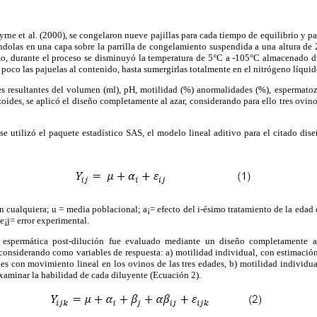
rne et al. (2000), se congelaron nueve pajillas para cada tiempo de equilibrio y pa
ndolas en una capa sobre la parrilla de congelamiento suspendida a una altura de 
mo, durante el proceso se disminuyó la temperatura de 5°C a -105°C almacenado 
poco las pajuelas al contenido, hasta sumergirlas totalmente en el nitrógeno líquid
ores resultantes del volumen (ml), pH, motilidad (%) anormalidades (%), espermato
ides, se aplicó el diseño completamente al azar, considerando para ello tres ovin
s se utilizó el paquete estadístico SAS, el modelo lineal aditivo para el citado di
 cualquiera; u = media poblacional; a¡= efecto del i-ésimo tratamiento de la edad d
 e¡j= error experimental.
 espermática post-dilución fue evaluado mediante un diseño completamente al 
considerando como variables de respuesta: a) motilidad individual, con estimació
es con movimiento lineal en los ovinos de las tres edades, b) motilidad individua
xaminar la habilidad de cada diluyente (Ecuación 2).