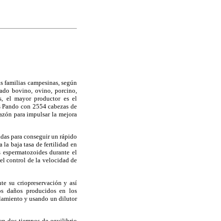
s familias campesinas, según
ado bovino, ovino, porcino,
, el mayor productor es el
s Pando con 2554 cabezas de
razón para impulsar la mejora
adas para conseguir un rápido
la baja tasa de fertilidad en
s espermatozoides durante el
el control de la velocidad de
te su criopreservación y así
Los daños producidos en los
lamiento y usando un dilutor
 en dos tiempos de equilibrio