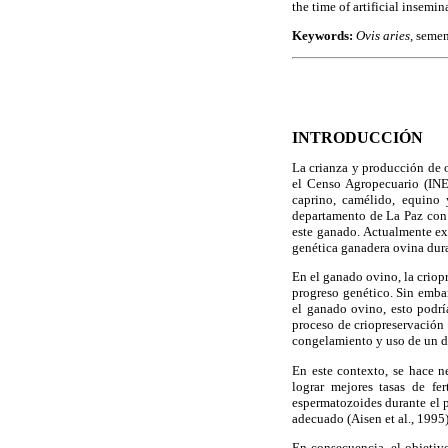
the time of artificial insemin
Keywords:
Ovis aries,
semen
INTRODUCCIÓN
La crianza y producción de
el Censo Agropecuario (INE
caprino, camélido, equino
departamento de La Paz con
este ganado. Actualmente exi
genética ganadera ovina dur
En el ganado ovino, la criop
progreso genético. Sin embar
el ganado ovino, esto podrí
proceso de criopreservación 
congelamiento y uso de un di
En este contexto, se hace n
lograr mejores tasas de fe
espermatozoides durante el 
adecuado (Aisen et al., 1995)
En consecuencia, el objetivo