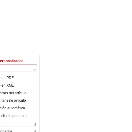
Personalizados
lo en PDF
lo en XML
cias del artículo
tar este artículo
ción automática
articulo por email
s
cionados