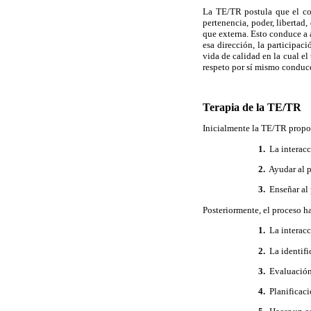
La TE/TR postula que el co
pertenencia, poder, libertad,
que externa. Esto conduce a a
esa dirección, la participac
vida de calidad en la cual el
respeto por sí mismo conduc
Terapia de la TE/TR
Inicialmente la TE/TR propon
1.
La interacc
2.
Ayudar al pa
3.
Enseñar al 
Posteriormente, el proceso ha
1.
La interacc
2.
La identific
3.
Evaluación 
4.
Planificac