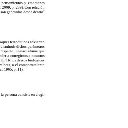
a pensamientos y emociones
, 2009, p. 239). Con relación
 son generadas desde dentro"
foques terapéuticos advierten
n disminuir dichos parámetros
respecto, Glasser afirma que
der a corregirnos a nosotros
a TE/TR los deseos biológicos
 valores, o el comportamiento
r, 1965, p. 11).
 la persona consiste en elegir