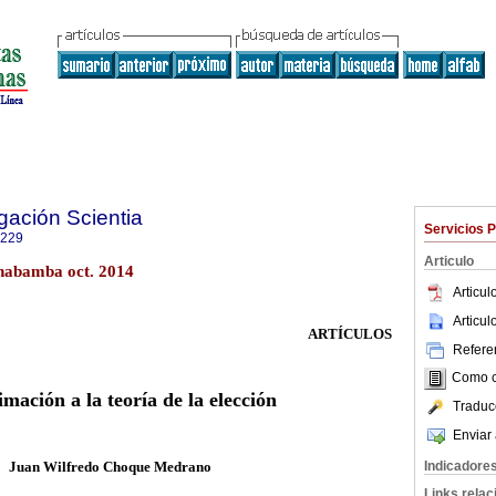
gación Scientia
Servicios 
0229
Articulo
chabamba oct. 2014
Articu
Articu
ARTÍCULOS
Referen
Como ci
mación a la teoría de la elección
Traduc
Enviar 
Juan Wilfredo Choque Medrano
Indicadore
Links rela