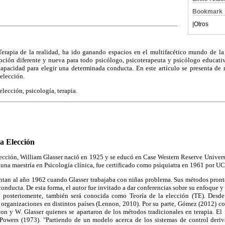
Bookmark
|
Otros
Terapia de la realidad, ha ido ganando espacios en el multifacético mundo de la 
pción diferente y nueva para todo psicólogo, psicoterapeuta y psicólogo educativ
capacidad para elegir una determinada conducta. En este artículo se presenta de
 elección.
elección, psicología, terapia.
la Elección
Elección, William Glasser nació en 1925 y se educó en Case Western Reserve Univers
una maestría en Psicología clínica, fue certificado como psiquiatra en 1961 por 
ontan al año 1962 cuando Glasser trabajaba con niñas problema. Sus métodos pronto
con
ducta. De esta forma, el autor fue invitado a dar conferencias sobre su enfoque 
); posteriomente, también será conocida como Teoría de la elección (TE). Desd
 organizaciones en distintos países (Lennon, 2010). Por su parte, Gómez (2012) co
ton y W. Glasser quienes se apartaron de los métodos tradicionales en terapia. El
 Powers (1973). "Partiendo de
un modelo acerca de los sistemas de control deri