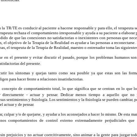
n la TR/TE es conducir al paciente a hacerse responsable y para ello, el terapeuta 
rapeuta rechaza el comportamiento irresponsable y ayuda a su paciente a elaborar
dido de que las conexiones no satisfactorias o inexistentes con personas que nece
 el objetivo de la Terapia de la Realidad es ayudar a las personas a reconectarse. 
as, el terapeuta de la Terapia de Realidad, maestro o entrenador toma las siguiente
e en el presente y evitar discutir el pasado, porque los problemas humanos so
atisfactorias del presente.
cutir los síntomas y quejas tanto como sea posible ya que estas son las form
igen para hacer frente a relaciones insatisfactorias.
 concepto de comportamiento total, lo que significa que se centran en lo que l
 directamente - actuar y pensar. Dedicar menos tiempo a aquello que no
sus sentimientos y fisiología. Los sentimientos y la fisiología se pueden cambiar, p
l actuar y de pensar.
car, culpar y/o de quejarse, y ayudar a los aconsejados a hacer lo mismo. De esta m
unos comportamientos de control externo extremadamente perjudiciales que 
sin prejuicios y no actuar coercitivamente, sino animar a la gente para juzgar tod