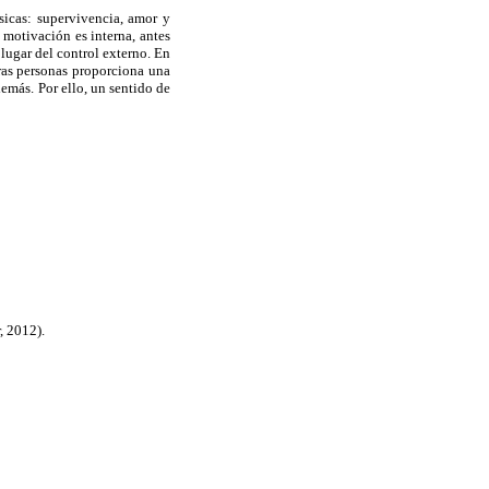
icas: supervivencia, amor y
a motivación es interna, antes
 lugar del control externo. En
tras personas proporciona una
demás. Por ello, un sentido de
, 2012).