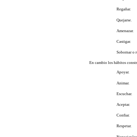
 Regañar.
 Quejarse.
 Amenazar.
 Castigar.
 Sobornar o 
En cambio los hábitos constr
 Apoyar.
 Animar.
 Escuchar.
 Aceptar.
 Confiar.
 Respetar.
 Negociar las