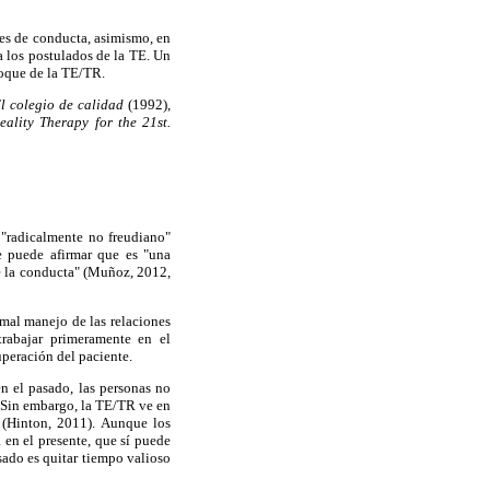
nes de conducta, asimismo, en
 los postulados de la TE. Un
foque de la TE/TR.
l colegio de calidad
(1992),
eality Therapy for the 21st.
l "radicalmente no freudiano"
se
puede afirmar que es "una
e la conducta" (Muñoz, 2012,
 mal manejo de las relaciones
trabajar primeramente en el
uperación del paciente.
en el pasado, las personas no
 Sin embargo, la TE/TR ve en
 (Hinton, 2011). Aunque los
en el presente, que sí puede
sado es quitar tiempo valioso