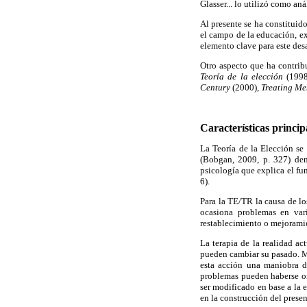
Glasser... lo utilizó como a
Al presente se ha constituid
el campo de la educación, e
elemento clave para este des
Otro aspecto que ha contribu
Teoría de la elección
(199
Century
(2000),
Treating Me
Características princip
La Teoría de la Elección se 
(Bobgan, 2009, p. 327) den
psicología que explica el f
6).
Para la TE/TR la causa de lo
ocasiona problemas en vari
restablecimiento o mejoramie
La terapia de la realidad ac
pueden cambiar su pasado. M
esta acción una maniobra d
problemas pueden haberse or
ser modificado en base a la 
en
la construcción del presen