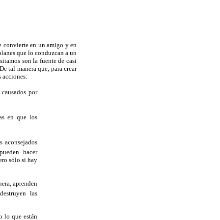
se convierte en un amigo y en
 planes que lo conduzcan a un
sitamos son la fuente de casi
De tal manera que, para crear
s acciones:
n causados por
as en que los
os aconsejados
 pueden hacer
ero sólo si hay
anera, aprenden
destruyen las
o lo que están