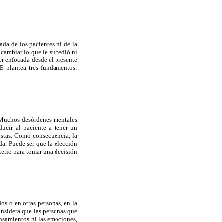
ada de los pacientes ni de la
cambiar lo que le sucedió ni
er enfocada desde el presente
TE plantea tres fundamentos:
d. Muchos desórdenes men
tales
ucir al paciente a tener un
listas. Como consecuencia, la
da. Puede ser que la elección
iterio para tomar una decisión
os o en otras personas, en la
onsidera que las personas que
pensamientos ni las emociones,