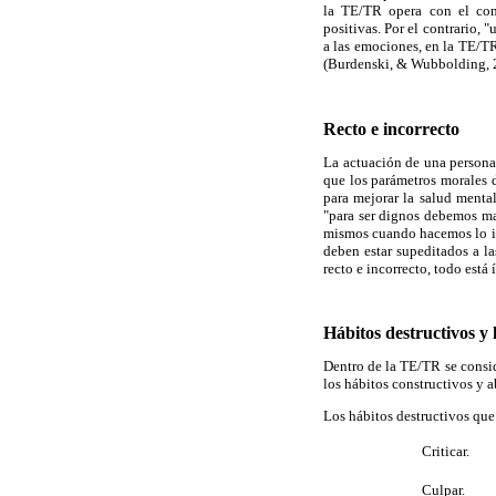
la TE/TR opera con el com
positivas. Por el contrario,
a las emociones, en la TE/T
(Burdenski, & Wubbolding, 2
Recto e incorrecto
La actuación de una persona 
que los parámetros morales d
para mejorar la salud menta
"para ser dignos debemos ma
mismos cuando hacemos lo inc
deben estar supeditados a la
recto e incorrecto, todo está
Hábitos destructivos y 
Dentro de la TE/TR se conside
los hábitos constructivos y 
Los hábitos destructivos que
 Criticar.
 Culpar.