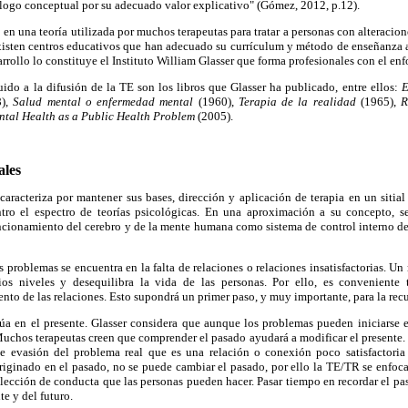
nálogo conceptual por su adecuado valor explicativo" (Gómez, 2012, p.12).
o en una teoría utilizada por muchos terapeutas para tratar a personas con alteracio
xisten centros educativos que han adecuado su currículum y método de enseñanza a
arrollo lo constituye el Instituto William Glasser que forma profesionales con el en
ido a la difusión de la TE son los libros que Glasser ha publicado, entre ellos:
E
8),
Salud mental o enfermedad mental
(1960),
Terapia de la realidad
(1965),
R
ntal Health as a Public Health Problem
(2005).
ales
caracteriza por mantener sus bases, dirección y aplicación de terapia en un sitia
tro el espectro de teorías psicológicas. En una aproximación a su concepto, 
uncionamiento del cerebro y de la mente humana como sistema de control interno d
s problemas se encuentra en la falta de relaciones o relaciones insatisfactorias. Un
os niveles y desequilibra la vida de las personas. Por ello, es conveniente 
nto de las relaciones. Esto supondrá un primer paso, y muy importante, para la rec
túa en el presente. Glasser considera que aunque los problemas pueden iniciarse 
uchos terapeutas creen que comprender el pasado ayudará a modificar el presente.
e evasión del problema real que es una relación o conexión poco satisfactoria
iginado en el pasado, no se puede cambiar el pasado, por ello la TE/TR se enfoca 
elección de conducta que las personas pueden hacer. Pasar tiempo en recordar el pa
te y del futuro.