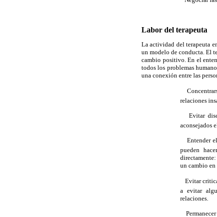
Labor del terapeuta
La actividad del terapeuta e
un modelo de conducta. El te
cambio positivo. En el enten
todos los problemas humanos,
una conexión entre las person
 Concentrars
relaciones ins
 Evitar dis
aconsejados el
 Entender el
pueden hacer
directamente: 
un cambio en e
 Evitar criti
a evitar alg
relaciones.
 Permanecer 