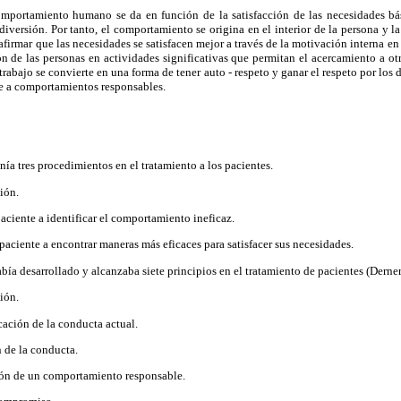
mportamiento humano se da en función de la satisfacción de las necesidades bás
 diversión. Por tanto, el comportamiento se origina en el interior de la persona y l
firmar que las necesidades se satisfacen mejor a través de la motivación interna en
ión de las personas en actividades significativas que permitan el acercamiento a o
 trabajo se convierte en una forma de tener auto - respeto y ganar el respeto por los 
e a comportamientos responsables.
ía tres procedimientos en el tratamiento a los pacientes.
ión.
ciente a identificar el comportamiento ineficaz.
paciente a encontrar maneras más eficaces para satisfacer sus necesidades.
bía desarrollado y alcanzaba siete principios en el tratamiento de pacientes (Derner
ión.
ación de la conducta actual.
de la conducta.
ión de un comportamiento responsable.