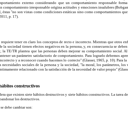
portamiento externo considerando que un comportamiento responsable form
 "un comportamiento irresponsable origina
actitudes y emociones insalubres (Bobgan
R, éstas "no son vistas como condiciones estáticas sino como comportamientos que
011, p. 17).
requiere tener en claro los conceptos de recto e incorrecto. Mientras que otros en
e la sociedad tienen efectos negativos en la persona, y, en consecuencia se debe
l; la TE/TR plantea que las personas deben mejorar su comportamiento social. Al 
ntener un parámetro satisfactorio de comportamiento. Para lograrlo debemos apren
orrecto y a reconocer cuando hacemos lo correcto" (Glasser, 1965, p. 10). Para l
s necesidades sociales de la persona y la sociedad, "la moral, los parámetros, los
 íntimamente relacionado con la satisfacción de la necesidad de valor propio" (Glasse
hábitos constructivos
ra que existen siete hábitos destructivos y siete hábitos constructivos. La tarea de
abandonar los destructivos.
 se debe cambiar son: