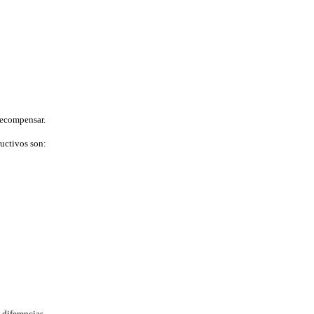
recompensar.
uctivos son:
 diferencias.