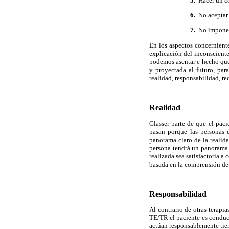
5.
Hacer un c
6.
No aceptar 
7.
No imponer 
En los aspectos concerniente
explicación del inconscient
podemos asentar e hecho que 
y proyectada al futuro, par
realidad, responsabilidad, rec
Realidad
Glasser parte de que el pac
pasan porque las personas 
panorama claro de la realida
persona tendrá un panorama c
realizada sea satisfactoria a
basada en la comprensión de 
Responsabilidad
Al contrario de otras terapi
TE/TR el paciente es conduci
actúan responsablemente tiene