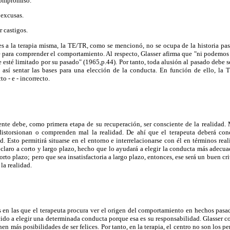
ompromiso.
excusas.
castigos.
s a la terapia misma, la TE/TR, como se mencionó, no se ocupa de la historia pas
e para comprender el comportamiento. Al respecto, Glasser afirma que "ni podemos 
esté limitado por su pasado" (1965,p.44). Por tanto, toda alusión al pasado debe s
a así sentar las bases para una elección de la conducta. En función de ello, la 
to - e - incorrecto.
iente debe, como primera etapa de su recuperación, ser consciente de la realida
distorsionan o comprenden mal la realidad. De ahí que el terapeuta deberá cond
d. Esto permitirá situarse en el entorno e interrelacionarse con él en términos rea
laro a corto y largo plazo, hecho que lo ayudará a elegir la conducta más adecua
 corto plazo; pero que sea insatisfactoria a largo plazo, entonces, ese será un buen cr
la realidad.
as en las que el terapeuta procura ver el origen del comportamiento en hechos pasad
do a elegir una determinada conducta porque esa es su responsabilidad. Glasser c
n más posibilidades de ser felices. Por tanto, en la terapia, el centro no son los 