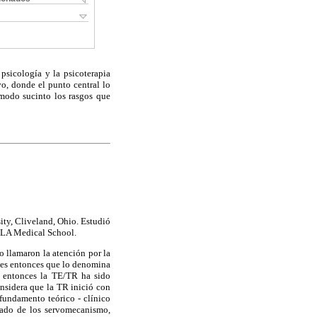
psicología y la psicoterapia
o, donde el punto central lo
 modo sucinto los rasgos que
ity, Cliveland, Ohio. Estudió
UCLA Medical School.
 llamaron la atención por la
y es entonces que lo denomina
e entonces la TE/TR ha sido
nsidera que la TR inició con
 fundamento teórico - clínico
vado de los servomecanismo,