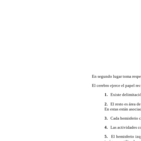
En segundo lugar toma respec
El cerebro ejerce el papel re
1.
Existe delimitación
2.
El resto es área de
En estas están asocia
3.
Cada hemisferio con
4.
Las actividades com
5.
El hemisferio izqu