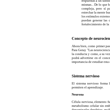
respuestas a un sinfí
mismas... De lo que h
compleja, pero sí p
estrechar la mente h
los estímulos externo
puedan generar las c
fortalecimiento de la
Concepto de neurocien
Ahora bien, como primer paso
Para Gotay "Las neurociencia
la conducta y como, a su vez
podrá advertirse en el conc
importancia de estudiar esta 
Sistema nervioso
El sistema nervioso forma 
permiten el aprendizaje.
Neurona
Célula nerviosa, elemento fu
metabolismo celular sin emb
denominadas dendritas: recib