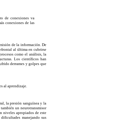
ero de conexiones va
más conexiones de las
smisión de la información. De
frontal al última en cubrirse
procesos como el análisis, la
ucturas. Los científicos han
ufrido derrames y golpes que
es al aprendizaje.
ral, la presión sanguínea y la
s también un neurotransmisor
on niveles apropiados de este
r dificultades manejando sus