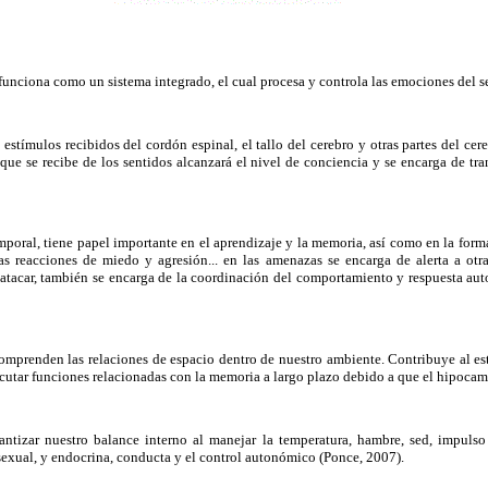
e funciona como un sistema integrado, el cual procesa y controla las emociones del
estímulos recibidos del cordón espinal, el tallo del cerebro y otras partes del cer
que se recibe de los sentidos alcanzará el nivel de conciencia y se encarga de tran
mporal, tiene papel importante en el aprendizaje y la memoria, así como en la forma
s reacciones de miedo y agresión... en las amenazas se encarga de alerta a otras
o atacar, también se encarga de la coordinación del comportamiento y respuesta au
omprenden las relaciones de espacio dentro de nuestro ambiente. Contribuye al es
ecutar funciones relacionadas con la memoria a largo plazo debido a que el hipocam
antizar nuestro balance interno al manejar la temperatura, hambre, sed, impulso
sexual, y endocrina, conducta y el control autonómico (Ponce, 2007).