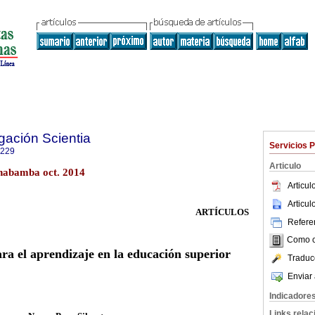
gación Scientia
Servicios 
0229
Articulo
chabamba oct. 2014
Articu
Articu
ARTÍCULOS
Referen
Como ci
ra el aprendizaje en la educación superior
Traduc
Enviar 
Indicadore
Links rela