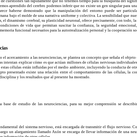
n de cuestiones tan rápidamente que no tenemos tiempo para la búsqueda del signif
emos aprendido del cerebro podemos inferir que no existe un gen singular para una
arece haberse demostrado que la manipulación del entorno puede ser particul
umana bajo el molde de una narrativa uniforme y colectiva. La sensibilidad que nue
s, el dinamismo cerebral, su plasticidad neuronal, ofrece precisamente, con todo, la
ondiciones de vida que permitan suscitar la confianza, la seguridad emocional
 memoria funcional necesarios para la autorrealización personal y la cooperación so
cias
 el acercamiento a las neurociencias, se plantea un concepto que señala el objeto d
s intentan explicar cómo es que actúan millones de células nerviosas individuales
 estas células están influidas por el medio ambiente, incluyendo la conducta de o
epto presentado existe una relación entre el comportamiento de las células, la co
disciplina y los resultados que al presente ha mostrado.
la base de estudio de las neurociencias, para su mejor comprensión se
describi
ndamental del sistema nervioso, está encargada de transmitir el flujo nervioso. C
argo un alargamiento llamado Axón se encarga de llevar información de una neur
e información de otras células