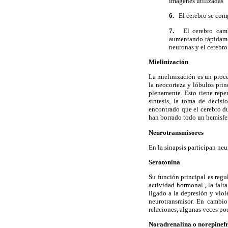
imágenes utilizadas
6.
El cerebro se com
7.
El cerebro cambi
aumentando rápidamen
neuronas y el cerebr
Mielinización
La mielinización es un proce
la neocorteza y lóbulos prin
plenamente. Esto tiene reper
síntesis, la toma de decisi
encontrado que el cerebro d
han borrado todo un hemisfer
Neurotransmisores
En la sinapsis participan neu
Serotonina
Su función principal es regul
actividad hormonal., la falta
ligado a la depresión y viol
neurotransmisor. En cambio 
relaciones, algunas veces po
Noradrenalina o norepinef