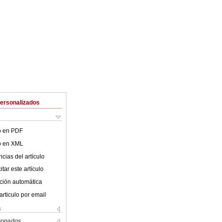
Personalizados
lo en PDF
lo en XML
cias del artículo
tar este artículo
ción automática
articulo por email
s
cionados