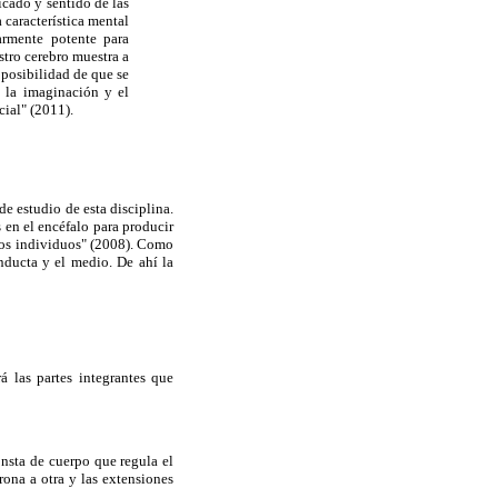
icado y sentido de las
 característica mental
armente potente para
stro
cerebro muestra a
 posibilidad de que se
, la imaginación y el
cial" (2011).
e estudio de esta disciplina.
 en el encéfalo para producir
tros individuos" (2008). Como
nducta y el medio. De ahí la
rá las partes integrantes que
onsta de cuerpo que regula el
ona a otra y las extensiones