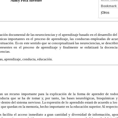
Nancy Poca Silvestre
Bookmark
|
Otros
lación documental de las neurociencias y el aprendizaje basado en el desarrollo del
ómicas importantes en el proceso de aprendizaje, las conductas empleadas de acue
situación. Es en este sentido que se conceptualizará las neurociencias, se describi
presentes en el proceso de aprendizaje y finalmente se enfatizará la docencia
encias.
s, aprendizaje, conducta, educación.
tan un recurso importante para la explicación de la forma de aprender de todos
onducta que se ha de tomar y, por tanto, las bases neurológicas, bioquímicas y
 dentro del sistema nervioso. La expresión de lo aprendido estará de acuerdo a los
que quedan en la memoria, hecho importante en la educación superior. Al respecto,
 facilita el acceso inmediato a gran cantidad y diversidad de información, ap