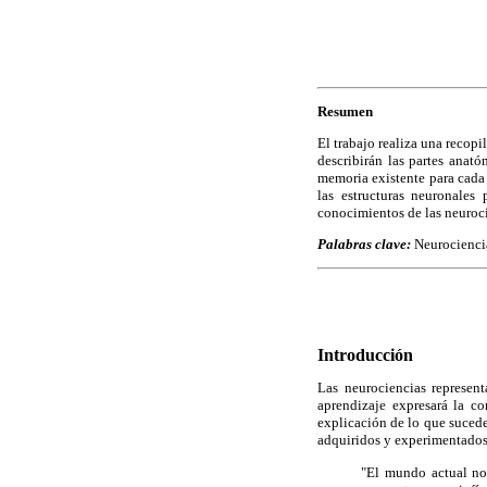
Resumen
El trabajo realiza una recopi
describirán las partes anat
memoria existente para cada 
las estructuras neuronales 
conocimientos de las neuroci
Palabras clave:
Neurociencia
Introducción
Las neurociencias represen
aprendizaje expresará la c
explicación de lo que sucede
adquiridos y experimentados 
"El mundo actual nos