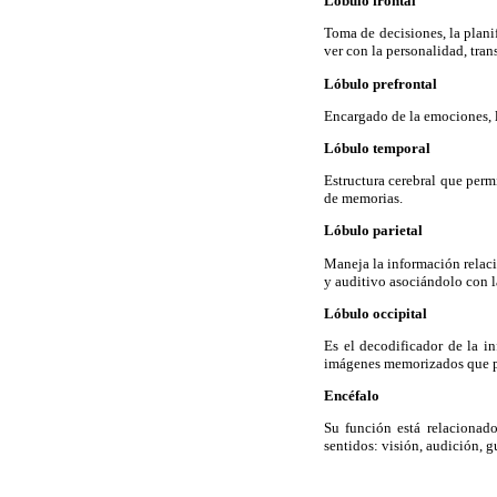
Lóbulo frontal
Toma de decisiones, la plani
ver con la personalidad, tra
Lóbulo prefrontal
Encargado de la emociones, l
Lóbulo temporal
Estructura cerebral que perm
de memorias.
Lóbulo parietal
Maneja la información relac
y auditivo asociándolo con l
Lóbulo occipital
Es el decodificador de la i
imágenes memorizados que per
Encéfalo
Su función está relacionado
sentidos: visión, audición, gu