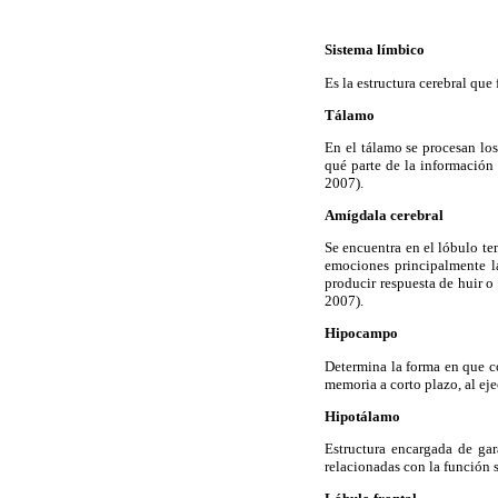
Sistema límbico
Es la estructura cerebral qu
Tálamo
En el tálamo se procesan los 
qué parte de la información 
2007).
Amígdala cerebral
Se encuentra en el lóbulo te
emociones principalmente la
producir respuesta de huir 
2007).
Hipocampo
Determina la forma en que c
memoria a corto plazo, al ej
Hipotálamo
Estructura encargada de gar
relacionadas con la función 