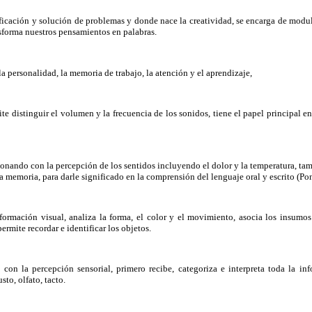
ficación y solución de problemas y donde nace la creatividad, se encarga de modu
nsforma nuestros pensamientos en palabras.
a personalidad, la memoria de trabajo, la atención y el aprendizaje,
ite distinguir el volumen y la frecuencia de los sonidos, tiene el papel principal e
ionando con la percepción de los sen
tidos incluyendo el dolor y la temperatura, ta
a memoria, para darle significado en la comprensión del lenguaje oral y escrito (Po
nformación visual, analiza la forma, el color y el movimiento, asocia los insumos
mite recordar e identificar los objetos.
 con la percepción sensorial, primero recibe, categoriza e interpreta toda la in
sto, olfato, tacto.