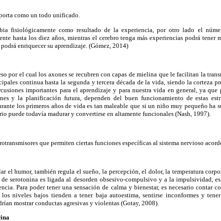
porta como un todo unificado.
a fisiológicamente como resultado de la experiencia, por otro lado el núm
te hasta los diez años, mientras el cerebro tenga más experiencias podrá tener 
o podrá enriquecer su aprendizaje. (Gómez, 2014)
so por el cual los axones se recubren con capas de mielina que le facilitan la tran
cipales continua hasta la segunda y tercera década de la vida, siendo la corteza pre
cusiones importantes para el aprendizaje y para nuestra vida en general, ya que 
ones y la planificación futura, dependen del buen funcionamiento de estas estr
urante los primeros años de vida es tan maleable que si un niño muy pequeño ha s
io puede todavía madurar y convertirse en altamente funcionales (Nash, 1997).
rotransmisores que permiten ciertas funciones específicas al sistema nervioso acord
ar el humor, también regula el sueño, la percepción, el dolor, la temperatura corpo
 de se
rotonina es ligada al desorden obsesivo-compulsivo y a la impulsividad, e
encia. Para poder tener una sensación de calma y bienestar, es necesario contar c
los niveles bajos tienden a tener baja autoestima, sentirse inconformes y tene
drían mostrar conductas agresivas y violentas (Gotay, 2008).
rina