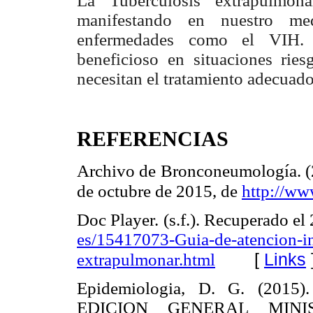
La Tuberculosis extrapulmo
manifestando en nuestro me
enfermedades como el VIH. R
beneficioso en situaciones rie
necesitan el tratamiento adecuado
REFERENCIAS
Archivo de Bronconeumología. (2
de octubre de 2015, de
http://ww
Doc Player. (s.f.). Recuperado el
es/15417073-Guia-de-atencion-in
[
Links
extrapulmonar.html
Epidemiologia, D. G. (201
EDICION GENERAL MIN