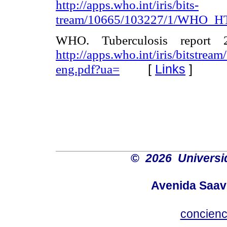
http://apps.who.int/iris/bits-
tream/10665/103227/1/WHO_H
WHO. Tuberculosis report 2
http://apps.who.int/iris/bitstr
[
Links
]
eng.pdf?ua=
©
2026 Universi
Avenida Saave
concienc