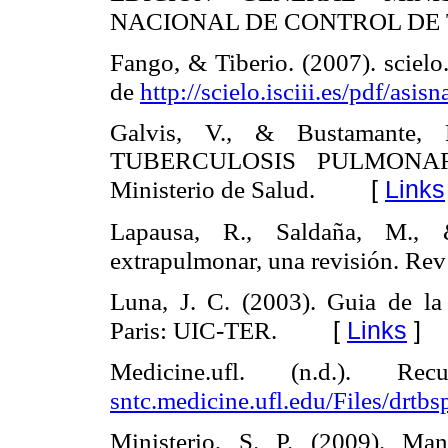
NACIONAL DE CONTROL DE 
Fango, & Tiberio. (2007). scielo
de
http://scielo.isciii.es/pdf/asi
Galvis, V., & Bustaman
TUBERCULOSIS PULMONAR
[
Links
Ministerio de Salud.
Lapausa, R., Saldaña, M., 
extrapulmonar, una revisión. Rev
Luna, J. C. (2003). Guia de la 
[
Links
]
Paris: UIC-TER.
Medicine.ufl. (n.d.). 
sntc.medicine.ufl.edu/Files/drt
Ministerio, S. P. (2009). M