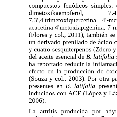
compuestos fenólicos simples, en
dimetoxikaempferol, 7.4'
7,3',4'trimetoxiquercetina 4'-m
acacetina 4'metoxiapigenina, 7-me
(Flores y col., 2011), también s
un derivado prenilado de ácido c
y cuatro sesquiterpenos (Zdero y
del aceite esencial de
B. latifolia
ha reportado reducir la inflamac
efecto en la producción de óxido
(Souza y col., 2003). Por otra pa
presentes en
B. latifolia
presen
inducidos con ACF (López y Láza
2006).
La artritis producida por ad