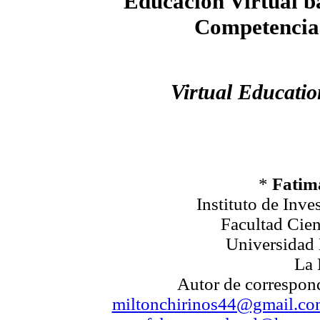
Educación Virtual b
Competencia
Virtual Educati
*
Fatim
Instituto de Inve
Facultad Cien
Universidad
La 
Autor de correspon
miltonchirinos44@gmail.co