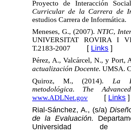
Proyecto de Interacción Socia
Curricular de la Carrera de I
estudios Carrera de Informática.
Meneses, G., (2007).
NTIC, Inte
UNIVERSITAT ROVIRA I VIRG
[
Links
]
T.2183-2007
Pérez, A., Valcárcel, N., y Port, 
actualización Docente.
UMSA. Cu
Quiroz, M., (2014).
La In
metodológica. The Advance
[
Links
]
www.ADLNet.gov
Rial-Sánchez, A., (s/a)
Diseño
de la Evaluación.
Departam
Universidad de 