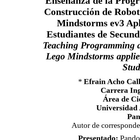
Enseñanza de la Prog
Construcción de Robot
Mindstorms ev3 Apl
Estudiantes de Secund
Teaching Programming a
Lego Mindstorms applie
Stud
*
Efrain Acho Cal
Carrera Ing
Área de Ci
Universidad
Pan
Autor de correspond
Presentado:
Pando