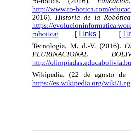
ro-botica. (2016).
Educació
http://www.ro-
botica.com/educac
2016).
Historia de la Robótic
https://evolucioninformatica.wor
[
Links
]
[
Li
robotica/
Tecnología, M. d.-V. (2016).
O
PLURINACIONAL B
http://olimpiadas.educabolivia.bo
Wikipedia. (22 de agosto de
https://es.wikipedia.org/wiki/L