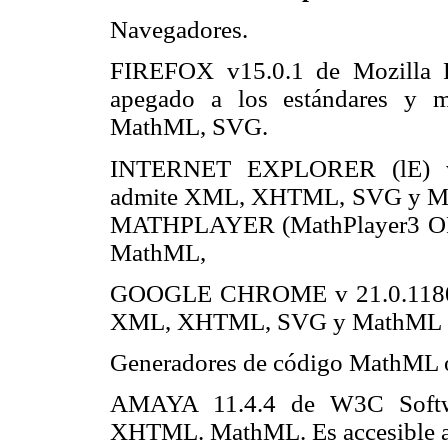
Navegadores.
FIREFOX v15.0.1 de Mozilla F
apegado a los estándares y 
MathML, SVG.
INTERNET EXPLORER (lE) v.9 
admite XML, XHTML, SVG y Mat
MATHPLAYER (MathPlayer3 OPr1s
MathML,
GOOGLE CHROME v 21.0.1180.89
XML, XHTML, SVG y MathML co
Generadores de código MathML o
AMAYA 11.4.4 de W3C Softwa
XHTML. MathML. Es accesible 