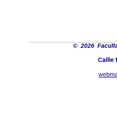
©
2026 Faculta
Callle
webma