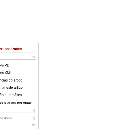
ersonalizados
 em PDF
 em XML
cias do artigo
tar este artigo
ão automática
este artigo por email
s
cionados