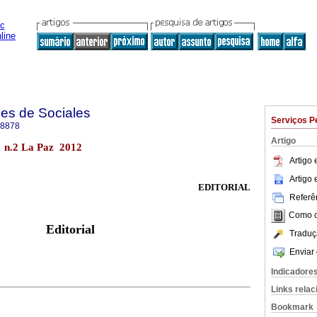
es de Sociales
Serviços P
-8878
Artigo
s n.2 La Paz 2012
Artigo
Artigo
EDITORIAL
Referên
Como ci
Editorial
Traduç
Enviar 
Indicadore
Links rela
Bookmark