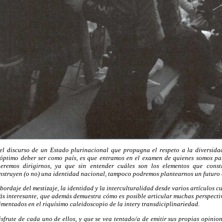
del discurso de un Estado plurinacional que propugna el respeto a la diversidad
 óptimo deber ser como país, es que entramos en el examen de quienes somos p
remos dirigirnos, ya que sin entender cuáles son los elementos que consti
construyen (o no) una identidad nacional, tampoco podremos plantearnos un futuro
bordaje del mestizaje, la identidad y la interculturalidad desde varios artículos
ás interesante, que además demuestra cómo es posible articular muchas perspecti
mentados en el riquísimo caleidoscopio de la intery transdiciplinariedad.
sfrute de cada uno de ellos, y que se vea tentado/a de emitir sus propias opinio