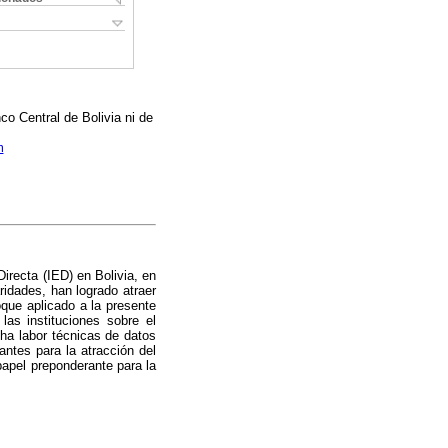
o Central de Bolivia ni de
m
Directa (IED) en Bolivia, en
idades, han logrado atraer
oque aplicado a la presente
 las instituciones sobre el
cha labor técnicas de datos
antes para la atracción del
 papel preponderante para la