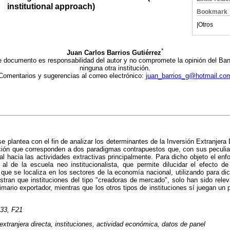
institutional
approach)
Bookmark
|
Otros
*
Juan Carlos Barrios Gutiérrez
te documento es responsabilidad del autor y no compromete la opinión del Banc
ninguna otra institución.
Comentarios y sugerencias al correo electrónico:
juan_barrios_g@hotmail.co
e plantea con el fin de analizar los determinantes de la Inversión Extranjera 
ción que corresponden a dos paradigmas contrapuestos que, con sus peculiar
tal hacia las actividades extractivas principalmente. Para dicho objeto el enf
al de la escuela neo institucionalista, que permite dilucidar el efecto de
ue se localiza en los sectores de la economía nacional, utilizando para di
tran que instituciones del tipo "creadoras de mercado", solo han sido relev
rimario exportador, mientras que los otros tipos de instituciones sí juegan un
33, F21
extranjera directa, instituciones, actividad económica, datos de panel