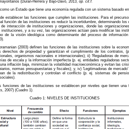
 mayoritarios (Duran-Herrera y Bajo-Davó, 2013,
op. cit.f.
r como un Estado que tiene una economía regulada con un sistema basado en 
 establecer las funciones que cumplen las instituciones. Para el precursor
pal función de las instituciones es reducir la incertidumbre, determinando los
 de interacción de instituciones y organizaciones, donde las organizacione
 instituciones, y a su vez, las organizaciones actúan para modificar las inst
ho de la visión ideológica como determinante del proceso de información
3).
bramanian (2003) definen las funciones de las instituciones sobre la econ
 derechos de propiedad y garantizan el cumplimiento de los contratos, (p
acionales, organismos nacionales e internacionales); ii) 'Reguladoras de me
as de escala y la información imperfecta (p. ej. entidades reguladoras sectori
una inflación baja, minimizan la volatilidad macroeconómica y evitan las crisi
arios, normas presupuestarias y fiscales); y, iv) 'Legitimadoras de mercado
pan de la redistribución y controlan el conflicto (p. ej. sistemas de pens
ociales).
s funciones de las instituciones se establecen por niveles que tienen una
s, 2007) (Cuadro 1).
Cuadro 1: NIVELES DE INSTITUCIONES