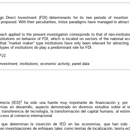
gn Direct Investment (FDI) determinants for its two periods of insertion
proposed. With their peculiarities, trióse paradigms have managed to attract s
oach applied to the present investigation corresponds to that of neo-instituti
institutions on behavior of FDI, which is located on sectors of the national 
hat "market maker" type institutions have only been relevant for attracting f
 types of institutions do play a predominant role for FDI.
 F21
investment, institutions, economic
activity, panel data
1
irecta (IED)
ha sido una fuente muy importante de financiación y, por l
mías en desarrollo, aspecto demostrado en diversos estudios sobre el te
 transferencia de tecnología, la transformación del capital humano, al estim
acceso al comercio internacional.
 que determinan la inserción de IED en las economías, que han sido o
n investigaciones de enfoques tales como teorías de localización, teoría ec