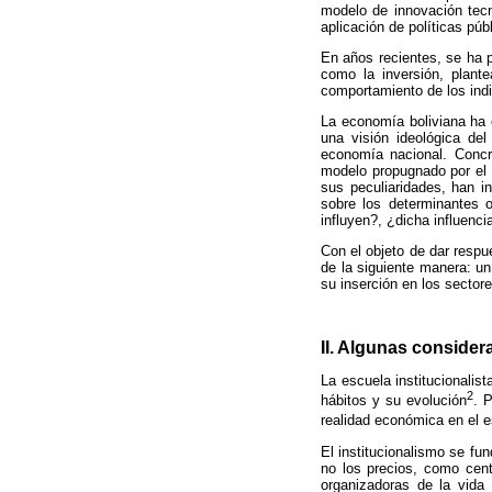
modelo de innovación tecn
aplicación de políticas públ
En años recientes, se ha p
como la inversión, plant
comportamiento de los indi
La economía boliviana ha 
una visión ideológica de
economía nacional. Concr
modelo propugnado por el
sus peculiaridades, han i
sobre los determinantes o
influyen?, ¿dicha influenci
Con el objeto de dar respue
de la siguiente manera: un
su inserción en los secto
II. Algunas consider
La escuela institucionalis
2
hábitos y su evolución
. 
realidad económica en el e
El institucionalismo se fu
no los precios, como cent
organizadoras de la vida 