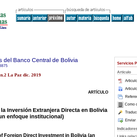
s del Banco Central de Bolivia
Servicios 
8875
Articulo
 n.2 La Paz dic. 2019
Articu
Articu
ARTÍCULO
Referen
Como ci
la Inversión
Extranjera Directa en Bolivia
Traduc
un enfoque institucional)
Enviar 
Indicadore
f Foreign Direct Investment in Bolivia (an
Links rela