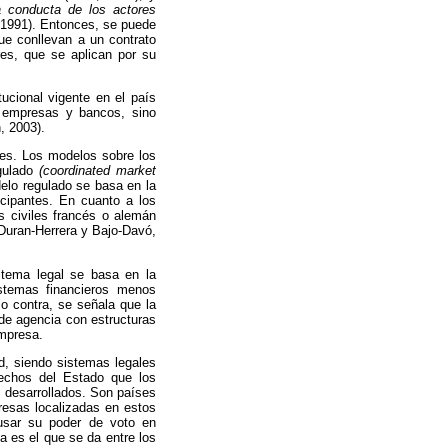
 conducta de los actores
, 1991). Entonces, se puede
ue conllevan a un contrato
res, que se aplican por su
ucional vigente en el país
, empresas y bancos, sino
, 2003).
les. Los modelos sobre los
gulado
(coordinated market
delo regulado se basa en la
icipantes. En cuanto a los
s civiles francés o alemán
 (Duran-Herrera y Bajo-Davó,
stema legal se basa en la
istemas financieros menos
o contra, se señala que la
de agencia con estructuras
empresa.
d, siendo sistemas legales
echos del Estado que los
 desarrollados. Son países
resas localizadas en estos
 usar su poder de voto en
a es el que se da entre los