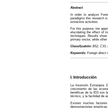
Abstract
In order to analyze Forei
paradigms this research is 
extractive activities.
For this purpose, trie appr
elucidating the effect of 
techniques. Results show t
primary sector, while other
Classif¡catión:
B52, C33,
Keywords:
Foreign direct 
I. Introducción
La Inversión Extranjera D
crecimiento de las econo
benéficas de la IED son la
técnico, y la facilidad de 
Existen muchos factores
demostraciones empíricas e