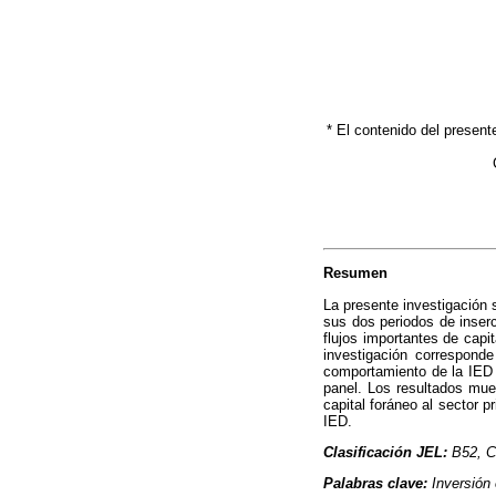
* El contenido del presen
Resumen
La presente investigación s
sus dos periodos de inser
flujos importantes de capi
investigación corresponde 
comportamiento de la IED q
panel. Los resultados mues
capital foráneo al sector p
IED.
Clasificación JEL:
B52, C
Palabras clave:
Inversión 