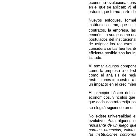
economía evoluciona const
en el que se aplican; v) e
estudio que forma parte del
Nuevos enfoques, formali
institucionalismo, que uti
contratos, la empresa,
la
económico surge como una n
postulados del institucion
de asignar los recursos;
considerarse las fuentes d
eficiente posible son las 
Estado.
Al tomar algunos component
como la empresa o el Esta
como el análisis de regl
restricciones impuestos a 
un impacto en el crecimien
El principio básico del 
económicos, vínculos que v
que cada contrato exija pa
se elegirá siguiendo un crit
No existe universalidad e
evolutivo. Para algunos ne
resultante de un juego qu
normas, creencias, valore
las instituciones confor