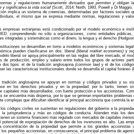
normas y regulaciones humanamente divisados que permiten y obligan la
 y significativa la vida sociaf
(Scott, 2014; North, 1993, Powell y Di Maggio
ución implica un sistema de creencias, determinadas por factores sociales q
individuos, el mismo que se expresa mediante normas, regulaciones y valo
s empresas extranjeras está condicionado por el modelo económico e instit
e IED, comprendiendo no sólo a organizaciones, como entidades públicas
es integradas y sistemáticas como el dinero, la lengua y el derecho (Hodgson
instituciones se desarrollan en torno a modelos económicos y sistemas lega
onómica pueden clasificarse en dos: liberal
(liberal market economies)
y re
odelo liberal se apoya principalmente en las reglas del libre mercado, el mo
es de producción, empleo y salario entre todos los grupos de actores part
 dos tipos: el de la tradición anglosajona
(common law)
y el de los código
an las características institucionales donde se desarrolla el capital foráneo
 tradición anglosajona se apoyan en normas y códigos privados y su si
ndose en los derechos privados y en la propiedad; por lo tanto, tienen s
e capitales más desarrollados, con fuerte protección a los accionistas. Com
s se encuentra más dispersa, por lo que se generan importantes problemas 
te
complejas que dificultan identificar al principal accionista que controla la 
los códigos civiles se sustentan en regulaciones del gobierno a la propieda
la jurisprudencia y más en códigos de conducta. Atienden más los der
 tienen un sistema financiero más regulado con mercados de capitales menos
l potencial de expropiación de derechos de los inversores es alto. Las emp
a concentración de la propiedad que permite a los grandes accionistas
e los pequeños accionistas, en consecuencia, el principal problema de agenci