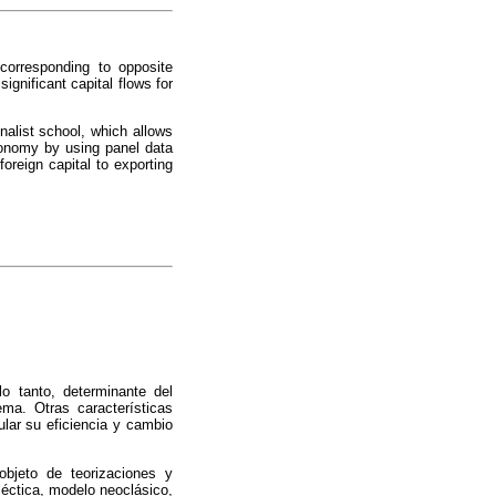
 corresponding to opposite
ignificant capital flows for
onalist school, which allows
economy by using panel data
oreign capital to exporting
o tanto, determinante del
ma. Otras características
ular su eficiencia y cambio
bjeto de teorizaciones y
léctica, modelo neoclásico,