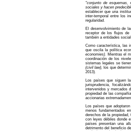
"conjunto de esquemas, 
sociales y hacen predecible
establecer que una instit
inter-temporal entre los 
regularidad.
El desenvolvimiento de la
receptor de los flujos d
también a entidades social
Como característica, las 
que oscila la política ec
economies).
Mientras el m
coordinación de los nivel
sistemas legales se tienen
(civil law),
los que determin
2013).
Los países que siguen la
jurisprudencia, focalizá
intervenidos y mercados d
propiedad de las compañía
accionarias extremadamen
Los países que adoptaron 
menos fundamentados en 
derechos de la propiedad,
con leyes débiles donde e
países presentan una alt
detrimento del beneficio d