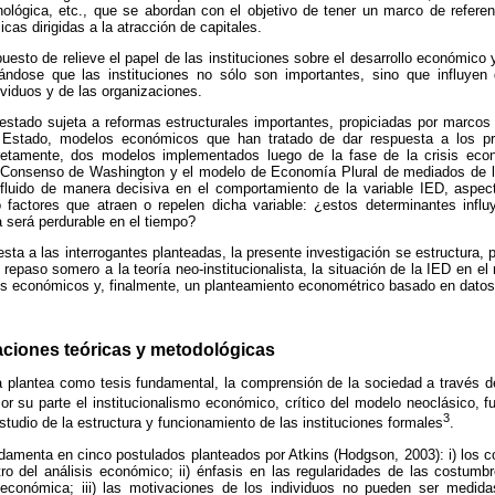
ológica, etc., que se abordan con el objetivo de tener un marco de referenc
icas dirigidas a la atracción de capitales.
uesto de relieve el papel de las instituciones sobre el desarrollo económico y
eándose que las instituciones no sólo son importantes, sino que influyen
viduos y de las organizaciones.
estado sujeta a reformas estructurales importantes, propiciadas por marcos 
l Estado, modelos económicos que han tratado de dar respuesta a los pr
etamente, dos modelos implementados luego de la fase de la crisis eco
 Consenso de Washington y el modelo de Economía Plural de mediados de la
nfluido de manera decisiva en el comportamiento de la variable IED, aspecto
 factores que atraen o repelen dicha variable: ¿estos determinantes inf
a será perdurable en el tiempo?
sta a las interrogantes planteadas, la presente investigación se estructura, 
 repaso somero a la teoría neo-institucionalista, la situación de la IED en el
res económicos y, finalmente, un planteamiento econométrico basado en datos
aciones teóricas y metodológicas
ta plantea como tesis fundamental, la comprensión de la sociedad a través de
Por su parte el institucionalismo económico, crítico del modelo neoclásico, f
3
studio de la estructura y funcionamiento de las instituciones formales
.
ndamenta en cinco postulados planteados por Atkins (Hodgson, 2003): i) los
ro del análisis económico; ii) énfasis en las regularidades de las costumb
económica; iii) las motivaciones de los individuos no pueden ser medidas