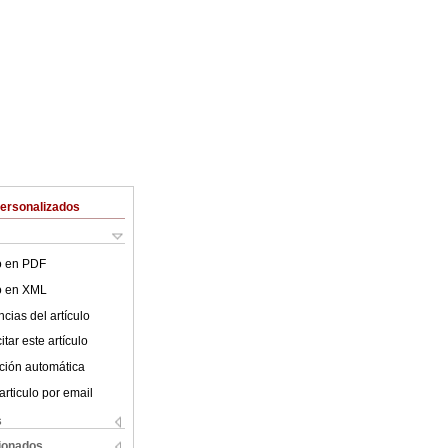
Personalizados
lo en PDF
lo en XML
cias del artículo
tar este artículo
ción automática
articulo por email
s
cionados