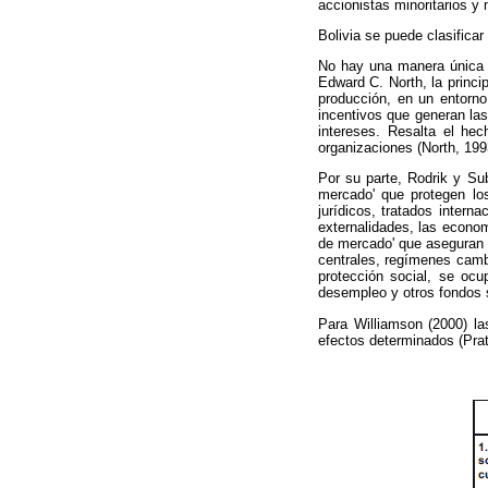
accionistas minoritarios y
Bolivia se puede clasifica
No hay una manera única de
Edward C. North, la princi
producción, en un entorno
incentivos que generan las
intereses. Resalta el hec
organizaciones (North, 199
Por su parte, Rodrik y Su
mercado' que protegen los
jurídicos, tratados intern
externalidades, las economí
de mercado' que
aseguran 
centrales, regímenes cambi
protección social, se ocu
desempleo y otros fondos s
Para Williamson (2000) la
efectos determinados (Prat