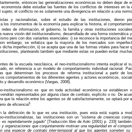
antemente, entonces las generalizaciones económicas no deben dejar de esp
l economista debe estudiar las fuentes de los conflictos de intereses en la e
 sujeto; el conflicto no es solamente una divergencia en relación a una norma
stas y racionalistas, sobre el estudio de las instituciones, dieron pi
liza los instrumentos de la economía para explicar la historia, el comportamie
s redes de información, el gobierno, la familia y otras instituciones sociale
ueva visión del institucionalismo, desarrollada de una forma sistemática y 
alismo pero con dos variantes esenciales: i) se reconoce la importancia del 
 sin embargo, se enfatiza que la mayoría de los mercados son imperfect
e dicha imperfección; ii) se acepta que una de las formas vitales para hace
instituciones, planteando también que mediante estas se pueden evitar mucha
es de la escuela neoclásica, el neo-institucionalismo intenta explicar el su
do, en referencia a un modelo de comportamiento individual racional. Para 
as que determinan los procesos de reforma institucional a partir de l
los comportamientos de los diferentes agentes y actores económicos, sociale
to y desarrollo económico (Vargas, 2008).
neo-institucionalismo es que en toda actividad económica se establecen v
endrán representados por alguna clase de contrato, explícito o no. De acue
ra que la relación entre los agentes se dé satisfactoriamente, se optará por a
5
erio de eficiencia
.
n la definición de lo que es una institución, pues esta está sujeta a mo
o-institucionalistas, las instituciones son un
"sistema de creencias compar
e es repetidamente jugado"
[Traducción libre de Aoki (2001) p. 233] tambié
s y organizaciones
que conjuntamente motivan una regularidad en el comporta
man una especie de contrato inter-temporal al que los agentes someten s