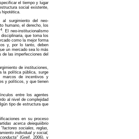
ecificar el tiempo y lugar
structura social existente,
 hipotética.
e al surgimiento del neo-
nto humano, el derecho, los
4
s
. El neo-institucionalismo
disciplinaria, que toma los
mercado como la mejor forma
os y, por lo tanto, deben
r que un mercado sea lo más
s de las imperfecciones del
rgimiento de instituciones,
la política pública, surge
os marcos de incentivos y
s y políticos, y que tienen
ínculos entre los agentes
rdo al nivel de complejidad
lgún tipo de estructura que
dificaciones en su proceso
tidas acerca deiequiiibrio
n
"factores sociales, reglas,
miento individual y social,
u conducta"
(Greif, 2006), y