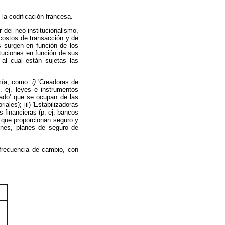
la codificación francesa.
 del neo-institucionalismo,
 costos de transacción y de
s surgen en función de los
ituciones en función de sus
 al cual están sujetas las
omía, como:
i)
'Creadoras de
. ej. leyes e instrumentos
rcado' que se ocupan de las
ales); iii) 'Estabilizadoras
s financieras (p. ej. bancos
' que proporcionan seguro y
iones, planes de seguro de
 frecuencia de cambio, con