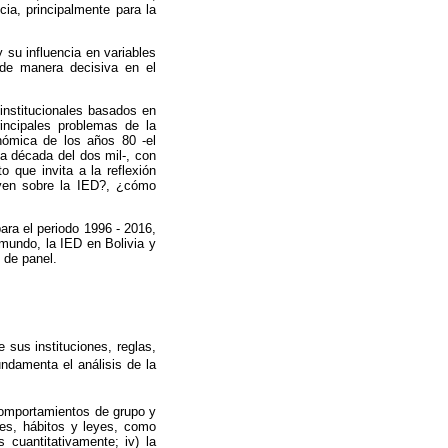
ia, principalmente para la
 su influencia en variables
 de manera decisiva en el
institucionales basados en
incipales problemas de la
nómica de los años 80 -el
 década del dos mil-, con
 que invita a la reflexión
luyen sobre la IED?, ¿cómo
para el periodo 1996 - 2016,
 mundo, la IED en Bolivia y
 de panel.
 sus instituciones, reglas,
undamenta el análisis de la
 comportamientos de grupo y
res, hábitos y leyes, como
 cuantitativamente; iv) la