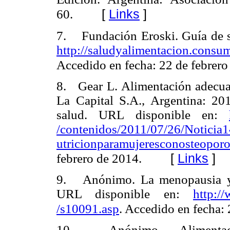
[
Links
]
60.
7. Fundación Eroski. Guía de s
http://saludyalimentacion.co
Accedido en fecha: 22 de febrero
8. Gear L. Alimentación adecuad
La Capital S.A., Argentina: 20
salud. URL disponible en:
/contenidos/2011/07/26/Noticia1
utricionparamujeresconosteoporo
[
Links
]
febrero de 2014.
9. Anónimo. La menopausia y l
URL disponible en:
http:/
/s10091.asp
. Accedido en fecha: 
10. Anónimo. Alimentac