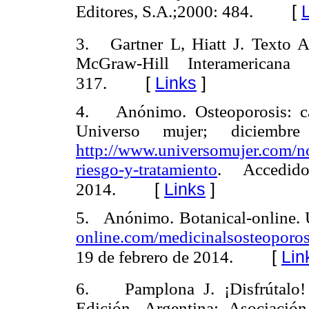
[
Editores, S.A.;2000: 484.
3. Gartner L, Hiatt J. Texto At
McGraw-Hill Interamericana 
[
Links
]
317.
4. Anónimo. Osteoporosis: cau
Universo mujer; diciemb
http://www.universomujer.com/no
riesgo-y-tratamiento
. Accedi
[
Links
]
2014.
5. Anónimo. Botanical-online. 
online.com/medicinalsosteoporos
[
Lin
19 de febrero de 2014.
6. Pamplona J. ¡Disfrútalo! 
Edición. Argentina: Asociació