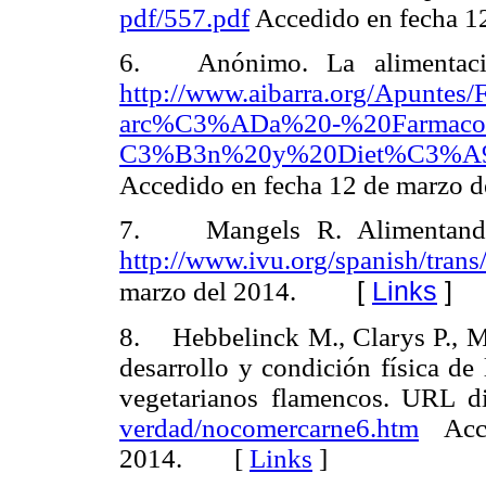
pdf/557.pdf
Accedido en fecha 1
6.
Anónimo. La alimentac
http://www.aibarra.org/Apunt
arc%C3%ADa%20-
%20Farmaco
C3%B3n%20y%20Diet%C3%A9ti
Accedido en fecha 12 de marzo d
7. Mangels R. Alimentando 
http://www.ivu.org/spanish/trans
[
Links
]
marzo del 2014.
8. Hebbelinck M., Clarys P., Mal
desarrollo y condición física de
vegetarianos flamencos. URL di
verdad/nocomercarne6.htm
Acce
2014.
[
Links
]