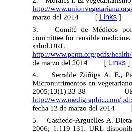
2.
Morales I. El vegetarianismo 
http://www.unionvegetariana.org/
[
Links
]
marzo del 2014
3. Comité de Médicos por un
committee for rensible medicine.
salud.URL 
http://www.pcrm.org/pdfs/health
[
Links
]
de marzo del 2014
4.
Serralde Zúñiga A. E., P
Micronutrimentos en vegetarianos
2005;13(1):33-3
http://www.medigraphic.com/pdf
fecha 12 de marzo del 2014
5.
Casñedo-Arguelles A. Dietas
2006; 1:119-131. URL disponi