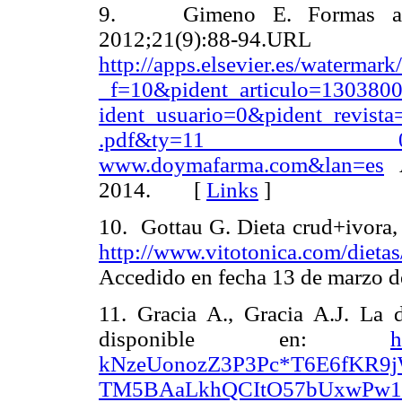
9. Gimeno E. Formas alte
2012;21(9):88-9
http://apps.elsevier
_f=10&pident_articulo=130380
ident_usuario=0&pident_revis
.pdf&ty=11 0&accion
www.doymafarma.com&lan=es
A
2014.
[
Links
]
10.
Gottau G. Dieta crud+ivora,
http://www.vitotonica.com/dietas
Accedido en fecha 13 de marzo d
11. Gracia A., Gracia A.J. La 
disponible en:
h
kNzeUonozZ3P3Pc*T6E6fKR9
TM5BAaLkhQCItO5