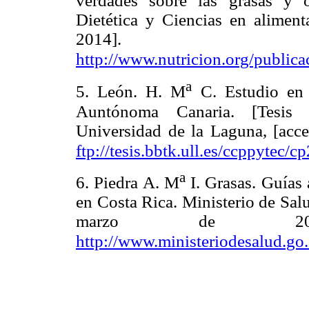
verdades sobre las grasas y 
Dietética y Ciencias en alimen
2014]. Di
http://www.nutricion.org/public
a
5. León. H. M
C. Estudio en 
Auntónoma
Canaria. [Tesis 
Universidad de la Laguna, [acc
ftp://tesis.bbtk.ull.es/ccppytec/c
a
6. Piedra A. M
I. Grasas. Guías 
en Costa Rica. Ministerio de Sal
marzo de 2014
http://www.ministeriodesalud.go.