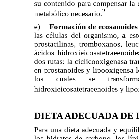
su contenido para compensar la d
2
metabólico necesario.
e)
Formación de ecosanoides
las células del organismo,
a
es
prostacilinas, tromboxanos, leuc
ácidos hidroxieicosatetraeenoide
dos rutas: la ciclicooxigenasa t
en prostanoides y lipooxigensa l
los cuales se transforma
hidroxieicosatetraeenoides y lipo
DIETA ADECUADA DE 
Para una dieta adecuada y equili
los hidratos de carbono, los líp