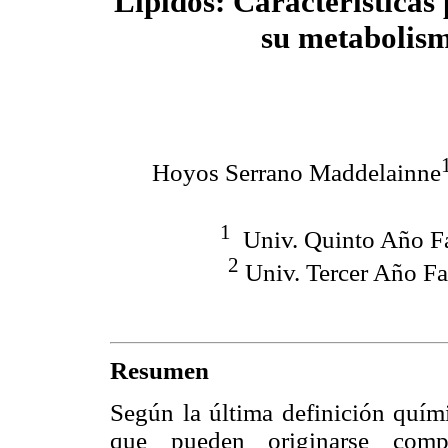
Lípidos:
Caracteristicas 
su metabolis
Hoyos Serrano Maddelainne
1
Univ. Quinto Año F
2
Univ. Tercer Año F
Resumen
Según la última definición quími
que pueden originarse com