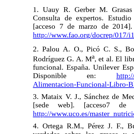
1. Uauy R. Gerber M. Grasas 
Consulta de expertos. Estudi
[acceso 7 de marzo de 2014]. 
http://www.fao.org/docrep/017/i
2. Palou A. O., Picó C. S., B
a
Rodríguez G. A. M
, et al. El l
funcional. España. Unilever Es
Disponible en:
http:
Alimentacion-Funcional-Libro-Bl
3. Mataix V. J., Sánchez de Me
[sede web]. [acceso7 de 
http://www.uco.es/master_nutrici
4. Ortega R.M., Pérez J. F., B