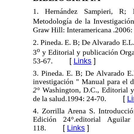
1. Hernández Sampieri, R; F
Metodología de la Investigación
Graw Hill: Interamericana .2006:
2. Pineda. E. B; De Alvarado E.L
o
3
y Editorial y publicación Org
[
Links
]
53-67.
3. Pineda. E. B; De Alvarado E.
investigación " Manual para el d
2°
Washington, D.C., Editorial 
[
L
de la salud.1994: 24-70.
4. Zorrilla Arena S. Introducci
Edición 24°.editorial Aguil
[
Links
]
118.