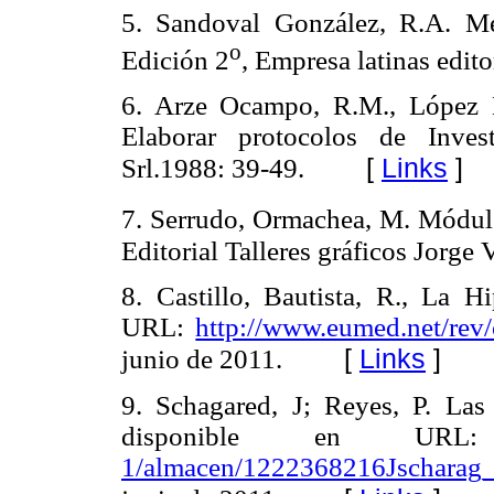
5. Sandoval González, R.A. Me
o
Edición 2
, Empresa latinas edit
6. Arze Ocampo, R.M., López 
Elaborar protocolos de Inves
[
Links
]
Srl.1988: 39-49.
7. Serrudo, Ormachea, M. Módulo
Editorial Talleres gráficos Jorge
8. Castillo, Bautista, R., La H
URL:
http://www.eumed.net/rev/
[
Links
]
junio de 2011.
9. Schagared, J; Reyes, P. Las 
disponible en U
1/almacen/1222368216Jscharag_