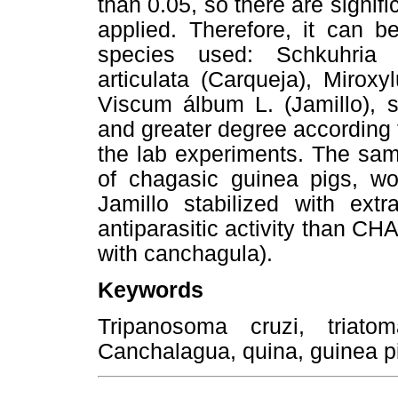
than 0.05, so there are signif
applied. Therefore, it can b
species used: Schkuhria 
articulata (Carqueja), Mirox
Viscum álbum L. (Jamillo), s
and greater degree according t
the lab experiments. The sam
of chagasic guinea pigs, w
Jamillo stabilized with extr
antiparasitic activity than CH
with canchagula).
Keywords
Tripanosoma cruzi, triato
Canchalagua, quina, guinea p