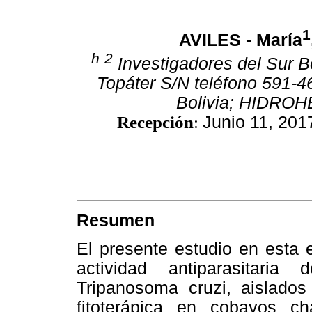
1
AVILES - María
h
2
Investigadores del Sur B
Topáter S/N teléfono 591-4
Bolivia; HIDR
Recepción
:
Junio 11, 201
Resumen
El presente estudio en esta 
actividad antiparasitari
Tripanosoma cruzi, aislados
fitoterápica en cobayos c