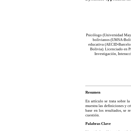
Psicólogo (Universidad Mayo
bolivianos (UMSA-Bolivi
educativa (AECID-Barcelon
Bolivia). Licenciado en P
Investigación, Interac
Resumen
En artículo se trata sobre l
muestra las definiciones y cr
base en los resultados, se 
cuestión.
Palabras Clave