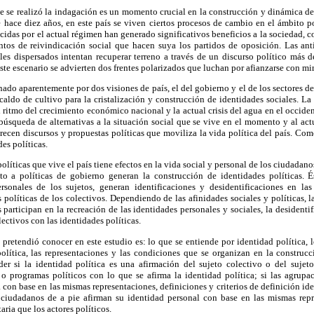
ue se realizó la indagación es un momento crucial en la construcción y dinámica de
 hace diez años, en este país se viven ciertos procesos de cambio en el ámbito pol
ecidas por el actual régimen han generado significativos beneficios a la sociedad,
tos de reivindicación social que hacen suya los partidos de oposición. Las anti
ales dispersados intentan recuperar terreno a través de un discurso político más 
ste escenario se advierten dos frentes polarizados que luchan por afianzarse con mir
nado aparentemente por dos visiones de país, el del gobierno y el de los sectores de
caldo de cultivo para la cristalización y construcción de identidades sociales. La 
 ritmo del crecimiento económico nacional y la actual crisis del agua en el occident
úsqueda de alternativas a la situación social que se vive en el momento y al act
recen discursos y propuestas polí
ticas que moviliza la vida política del país. Co
es políticas.
líticas que vive el país tiene efectos en la vida social y personal de los ciudadano
o a políticas de gobierno generan la construcción de identidades políticas. É
rsonales de los sujetos, generan identificaciones y desidentificaciones en las
s políticas de los colectivos. Dependiendo de las afinidades sociales y políticas, l
 participan en la recreación de las identidades personales y sociales, la desidenti
lectivos con las identidades políticas.
 pretendió conocer en este estudio es: lo que se entiende por identidad política, lo
olítica, las representaciones y las condiciones que se organizan en la construcc
 si la identidad política es una afirmación del sujeto colectivo o del sujeto 
 o programas políticos con lo que se afirma la identidad política; si las agrup
 con base en las mismas representaciones, definiciones y criterios de definición id
os ciudadanos de a pie afirman su identidad personal con base en las mismas repr
taria que los actores políticos.