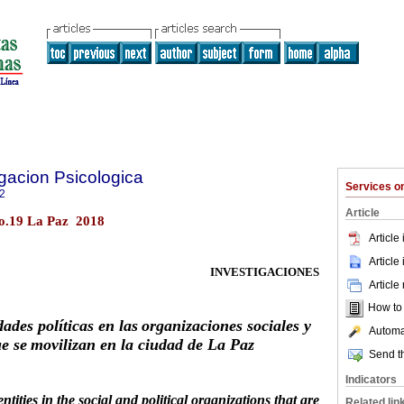
igacion Psicologica
Services 
2
Article
no.19 La Paz 2018
Article
Article
INVESTIGACIONES
Article
How to c
ades políticas en las
organizaciones sociales y
Automat
ue se
movilizan en la ciudad de La Paz
Send th
Indicators
ntities in the
social and political organizations
that are
Related lin