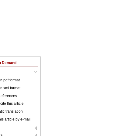
on Demand
 in pdf format
 in xml format
 references
ite this article
ic translation
is article by e-mail
ks