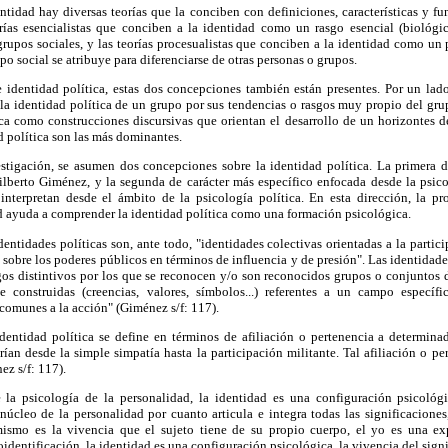
tidad hay diversas teorías que la conciben con definiciones, características y f
ías esencialistas que conciben a la identidad como un rasgo esencial (biológico,
 grupos sociales, y las teorías procesualistas que conciben a la identidad como un 
o social se atribuye para diferenciarse de otras personas o grupos.
 identidad política, estas dos concepciones también están presentes. Por un lad
a identidad política de un grupo por sus tendencias o rasgos muy propio del grupo
ca como construcciones discursivas que orientan el desarrollo de un horizontes de
d política son las más dominantes.
estigación, se asumen dos concepciones sobre la identidad política. La primera d
ilberto Giménez, y la segunda de carácter más específico enfocada desde la psico
interpretan desde el ámbito de la psicología política. En esta dirección, la 
ad ayuda a
comprender la identidad política como una formación psicológica.
entidades políticas son, ante todo, "identidades colectivas orientadas a la partici
n sobre los poderes públicos en términos de influencia y de presión". Las identidade
sgos distintivos por los que se reconocen y/o son reconocidos grupos o conjuntos
e construidas (creencias, valores, símbolos...) referentes a un campo específ
comunes a la acción" (Giménez s/f: 117).
identidad política se define en términos de afiliación o pertenencia a determinad
ían desde la simple simpatía hasta la participación militante. Tal afiliación o p
ez s/f: 117).
la psicología de la personalidad, la identidad es una configuración psicológi
úcleo de la personalidad por cuanto articula e integra todas las significaciones
 mismo es la vivencia que el sujeto tiene de su propio cuerpo, el yo es una ex
identificación, la identidad es una configuración psicológica, la vivencia del sign