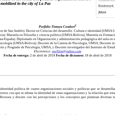
mobilized in the city of La Paz
Bookmark
|
More
1
Porfidio Tintaya Condori
r de San Andrés). Doctor en Ciencias del desarrollo: Cultura e identidad (UMSA
a). Maestría en Filosofía y ciencia política (UMSA-Bolivia). Maestría en Formac
a-España). Diplomado en Organización y administración pedagógica del aula en
sicología (UMSA-Bolivia). Docente de la Carrera de Psicología, UMSA, Docente inv
ción y Posgrado de Psicología, UMSA, y Docente investigador del Instituto de Estu
Electrónico:
porfitin@yahoo.com
Fecha de entrega:
2 de abril de 2018
Fecha de dictamen:
18 de abril de 2018
a identidad política de cuatro organizaciones sociales y políticas que se desarroll
iterios con que se afirma la identidad de estas organizaciones y la relación que est
reflexiona y discute con las percepciones y los conceptos que plantean diversas t