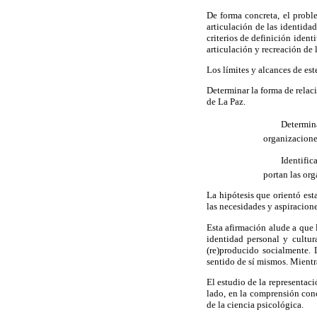
De forma concreta, el probl
articulación de las identida
criterios de definición ident
articulación y recreación de 
Los límites y alcances de est
Determinar la forma de relac
de La Paz.
 Determinar 
organizacione
 Identificar
portan las org
La hipótesis que orientó esta
las necesidades y aspiracione
Esta afirmación alude a que l
identidad personal y cultur
(re)producido socialmente. 
sentido de sí mismos. Mientra
El estudio de la representaci
lado, en la comprensión conce
de la ciencia psicológica.