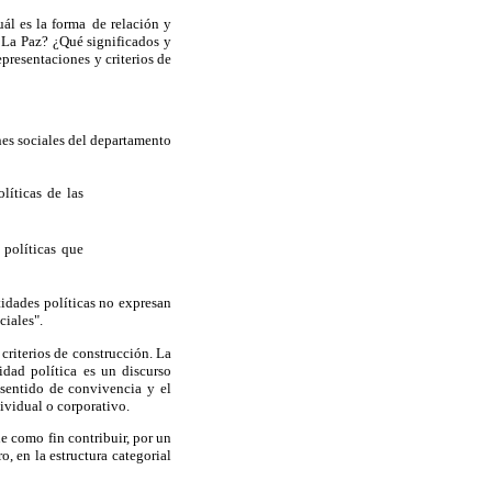
uál es la forma
de relación y
e La Paz? ¿Qué significados y
epresentaciones y criterios de
nes sociales del departamento
líticas de las
 políticas que
ntidades políticas no expresan
ciales".
 criterios de construcción. La
idad política es un discurso
 sentido de convivencia y el
ividual o corporativo.
ne como fin contribuir, por un
o, en la estructura categorial