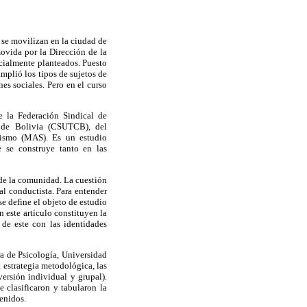
 se movilizan en la ciudad de
movida por la Dirección de la
cialmente planteados. Puesto
amplió los tipos de sujetos de
nes sociales. Pero en el curso
e la Federación Sindical de
 de Bolivia (CSUTCB), del
lismo
(MAS). Es un estudio
e se construye tanto en las
 de la comunidad. La cuestión
al conductista. Para entender
se define el objeto de estudio
n este artículo constituyen la
 de este con las identidades
era de Psicología, Universidad
a estrategia metodológica, las
versión individual y grupal).
e clasificaron y tabularon la
enidos.