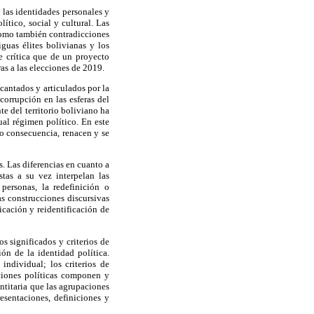
 las identidades personales y
ítico, social y cultural. Las
 como también contradicciones
guas élites bolivianas y los
de crítica que de un proyecto
as a las elecciones de 2019.
cantados y articulados por la
corrupción en las esferas del
e del territorio boliviano ha
ual régimen político. En este
mo consecuencia, renacen y se
s. Las diferencias en cuanto a
stas a su vez interpelan las
 personas, la redefinición o
as construcciones discursivas
ficación y reidentificación de
s significados y criterios de
ión de la identidad política.
individual; los criterios de
aciones políticas componen y
entitaria que las agrupaciones
esentaciones, definiciones y