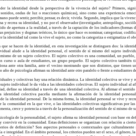
der la identidad desde la perspectiva de la vivencia del sujeto? Primero, sign
 sonidos, ondas de luz o reacciones químicas), sino como una experiencia emoci
mano puede sentir, percibir, pensar, es decir, vivirla. Segundo, implica que la viven
rma y recrea su identidad, y no por el observador (investigador, antropólogo, soció
ido de apertura a la realidad, a través de la captación de los indicadores (formas 
us prejuicios y dogmas teóricos, lo único que hace es nominar, categorizar, codifica
 la identidad tal como la vive el sujeto, no como la categoriza o estigmatiza el ob
 que se hacen de la identidad, en esta investigación se distinguen dos: la identi
ividual alude a la identidad personal, el sentido de sí mismo del sujeto individ
sí mismo de un sujeto colectivo. El sujeto colectivo es una comunidad, un pueblo,
un curso o aula de estudiantes, un grupo pequeño. El sujeto colectivo también t
iona ante otra familia, ante el vecino mostrando que son distintos, que tienen
 año de psicología afirman su identidad ante otro paralelo o frente a estudiantes de
viduales y colectivas hay una relación dinámica. La identidad colectiva se vive y re
 sujeto individual le da vida a las identidades colectivas. El sujeto individual al 
ad, define su identidad a través de una identidad colectiva. Al afirmar el sentid
a identidad colectiva paceña mediante la afirmación de la identidad personal
s de la identidad personal. De la misma forma, la identidad personal se vive y recr
e la comunidad en la que vive, o las identidades colectivas significativas por las
limenta, crece y potencia a través de la personalización del sentido de sí mismo de 
sicología de la personalidad, el sujeto afirma su identidad personal con base en de
 y convivir en la comunidad. Estas definiciones se organizan con relación a ciertos 
iterios de definición? Son aspectos personales o contextuales que culturalmente
 e integridad. En el ámbito personal, los criterios pueden ser el sexo, el género, la 