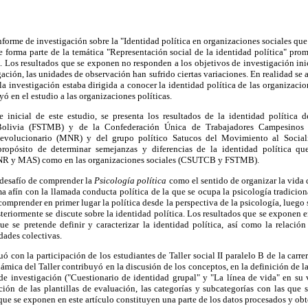
informe de investigación sobre la "Identidad política en organizaciones sociales que
 forma parte de la temática "Representación social de la identidad política" pro
 Los resultados que se exponen no responden a los objetivos de investigación ini
gación, las unidades de observación han sufrido ciertas variaciones. En realidad se 
la investigación estaba dirigida a conocer la identidad política de las organizacio
yó en el estudio a las organizaciones políticas.
inicial de este estudio, se presenta los resultados de la identidad política d
Bolivia (FSTMB) y de la Confederación Única de Trabajadores Campesinos
evolucionario (MNR) y del grupo político Satucos del Movimiento al Socia
ropósito de determinar semejanzas y diferencias de la identidad política qu
MNR y MAS) como en las organizaciones sociales (CSUTCB y FSTMB).
l desafío de comprender la
Psicología política
como el sentido de organizar la vida
ema afín con la llamada conducta política de la que se ocupa la psicología tradicion
 comprender en primer lugar la política desde la perspectiva de la psicología, luego 
steriormente se discute sobre la identidad política. Los resultados que se exponen e
e se pretende definir y caracterizar la identidad política, así como la relación
dades colectivas.
ó con la participación de los estudiantes de Taller social II paralelo B de la carr
ámica del Taller contribuyó en la discu
sión de los conceptos, en la definición de l
de investigación ("Cuestionario de identidad grupal" y "La línea de vida" en su 
ón de las plantillas de evaluación, las categorías y subcategorías con las que s
que se exponen en este artículo constituyen una parte de los datos procesados y obt