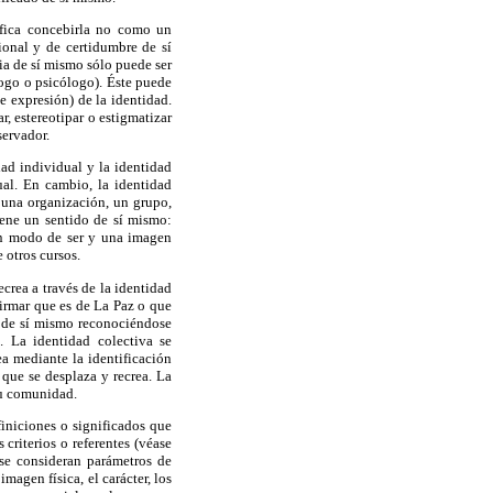
ifica concebirla no como un
onal y de certidumbre de sí
cia de sí mismo sólo puede ser
logo o psicólogo). Éste puede
de expresión) de la identidad.
r, estereotipar o estigmatizar
servador.
dad individual y la identidad
ual. En cambio, la identidad
 una organización, un grupo,
iene un sentido de sí mismo:
 un modo de ser y una imagen
 otros cursos.
crea a través de la identidad
afirmar que es de La Paz o que
o de sí mismo reconociénd
ose
. La identidad colectiva se
ea mediante la identificación
 que se desplaza y recrea. La
su comunidad.
finiciones o
significados que
criterios o referentes (véase
 se consideran parámetros de
imagen física, el carácter, los