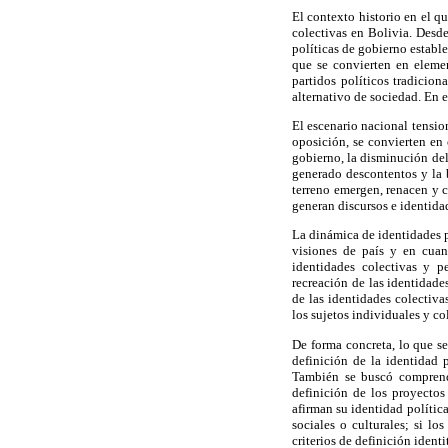
El contexto historio en el q
colectivas en Bolivia. Desde
políticas de gobierno establ
que se convierten en elemen
partidos políticos tradicion
alternativo de sociedad. En e
El escenario nacional tensio
oposición, se convierten en 
gobierno, la disminución del
generado descontentos y la b
terreno emergen, renacen y c
generan discursos e identidad
La dinámica de identidades po
visiones de país y en cuant
identidades colectivas y pe
recreación de las identidade
de las identidades colectivas
los sujetos individuales y co
De forma concreta, lo que se
definición de la identidad p
También se buscó comprender
definición de los proyectos
afirman su identidad política
sociales o culturales; si l
criterios de definición identi