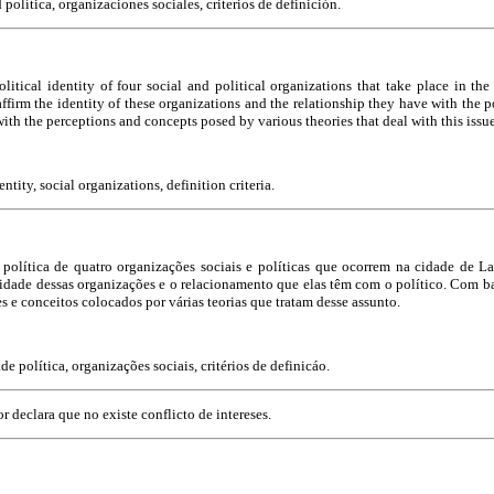
 política, organizaciones sociales, criterios de definición.
olitical identity of four social and political organizations that take place in the
 affirm the identity of these organizations and the relationship they have with the po
 with the perceptions and concepts posed by various theories that deal with this issue
dentity, social organizations, definition criteria.
e política de quatro organizações sociais e políticas que ocorrem na cidade de La
tidade dessas organizações e o relacionamento que elas têm com o político. Com bas
s e conceitos colocados por várias teorias que tratam desse assunto.
de política, organizações sociais, critérios de definicáo.
or declara que no existe conflicto de intereses.