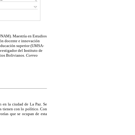
-UNAM). Maestría en Estudios
ión docente e innovación
 educación superior (UMSA-
estigador del Instituto de
dios Bolivianos.
Correo
an en la ciudad de La Paz. Se
as tienen con lo político. Con
eorías que se ocupan de esta