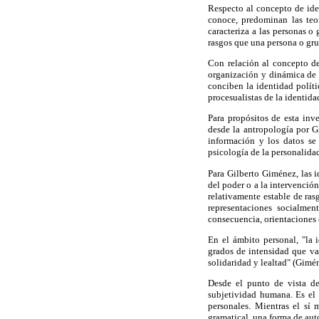
Respecto al concepto de iden
conoce, predominan las teor
caracteriza a las personas o
rasgos que una persona o grup
Con relación al concepto de
organización y dinámica de l
conciben la identidad políti
procesualistas de la identida
Para propósitos de esta inv
desde la antropología por G
información y los datos se 
psicología de la personalid
Para Gilberto Giménez, las id
del poder o a la intervenció
relativamente estable de ra
representaciones socialment
consecuencia, orientaciones 
En el ámbito personal, "la 
grados de intensidad que var
solidaridad y lealtad" (Gimén
Desde el punto de vista de 
subjetividad humana. Es el n
personales. Mientras el sí
gramatical, una forma de auto