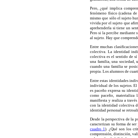
Pero, ¿qué implica compren
fenómeno físico (cadena de
mismo que
sólo el sujeto hu
vivida por el sujeto que afi
aprehenderla si tiene un sent
Pero si la percibe mediante s
al sujeto. Hay que comprender
Entre muchas clasificaciones
colectiva. La identidad ind
colectiva es el sentido de 
una familia, una sociedad, 
cuando una familia se posic
propia. Los alumnos de cuarto
Entre estas identidades indi
individual de los sujetos. El
es paceño expresa su identid
como paceño, materializa l
manifiesta y realiza a travé
con la identidad colectiva d
identidad personal se retroa
Desde la perspectiva de la p
caracterizan su forma de ser
cuadro 1
). ¿Qué son los cr
comprensión, distinción, valía