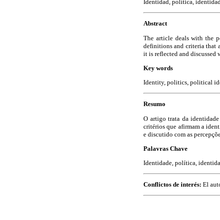
Identidad, política, identidad
Abstract
The article deals with the p
definitions and criteria that
it is reflected and discussed
Key words
Identity, politics, political i
Resumo
O artigo trata da identidad
critérios que afirmam a iden
e discutido com as percepçõe
Palavras Chave
Identidade, política, identida
Conflictos de interés:
El aut