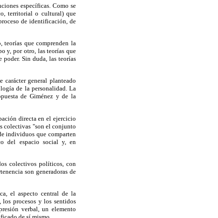
unciones específicas. Como se
 territorial o cultural) que
proceso de identificación, de
o, teorías que comprenden la
 y, por otro, las teorías que
 poder. Sin duda, las teorías
e carácter general planteado
logía de la personalidad. La
propuesta de Giménez y de la
pación directa en el ejercicio
s colectivas "son el conjunto
 de individuos que comparten
ico del espacio social y, en
os colectivos políticos, con
ertenencia son generadoras de
ca, el aspecto central de la
, los procesos y los sentidos
presión verbal, un elemento
ificado de sí mismo.