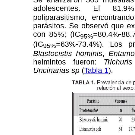
adolescentes. El 81.9
poliparasitismo, encontra
parásitos. Se observó que ex
con 85%; (IC
=80.4%-88.
95%
(IC
=63%-73.4%). Los pr
95%
Blastocistis hominis
,
Entamo
helmintos fueron:
Trichuris
Uncinarias sp
(
Tabla 1
).