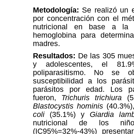
Metodología:
Se realizó un e
por concentración con el mét
nutricional en base a la
hemoglobina para determina
madres.
Resultados:
De las 305 mues
y adolescentes, el 81.9
poliparasitismo. No se ob
susceptibilidad a los parás
parásitos por edad. Los pa
fueron,
Trichuris trichiura
(5
Blastocystis hominis
(40.3%)
coli
(35.1%) y
Giardia lamb
nutricional de los ni
(IC95%=32%-43%) presentar