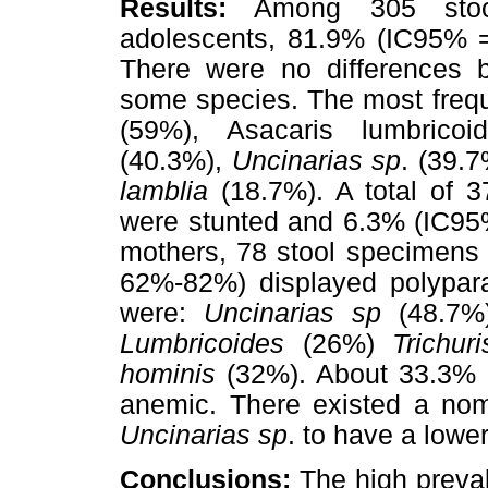
Results:
Among 305 stool
adolescents, 81.9% (IC95% =
There were no differences 
some species. The most frequ
(59%), Asacaris lumbrico
(40.3%),
Uncinarias sp
. (39.
lamblia
(18.7%). A total of 
were stunted and 6.3% (IC95
mothers, 78 stool specimen
62%-82%) displayed polypara
were:
Uncinarias sp
(48.7%
Lumbricoides
(26%)
Trichuri
hominis
(32%). About 33.3%
anemic. There existed a nom
Uncinarias sp
. to have a lowe
Conclusions:
The high preval