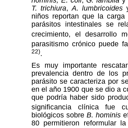
hominis, E. coli
,
G. lamblia
y 
T. trichiura
,
A. lumbricoides
niños reportan que la carga
parásitos intestinales se re
crecimiento, el desarrollo m
parasitismo crónico puede f
22)
.
Es muy importante rescata
prevalencia dentro de los p
parásito se caracteriza por s
en el año 1900 que se dio a c
que podría haber sido produ
significancia clínica fue 
biológicos sobre
B. hominis
ef
80 permitieron reformular la