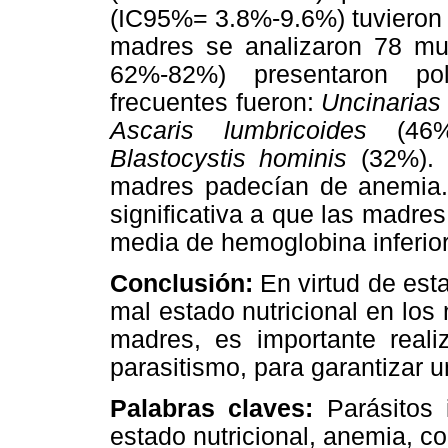
(IC95%= 3.8%-9.6%) tuvieron d
madres se analizaron 78 mu
62%-82%) presentaron pol
frecuentes fueron:
Uncinarias
Ascaris lumbricoides
(46
Blastocystis hominis
(32%). 
madres padecían de anemia.
significativa a que las madres
media de hemoglobina inferior
Conclusión:
En virtud de esta
mal estado nutricional en los
madres, es importante reali
parasitismo, para garantizar 
Palabras claves:
Parásitos i
estado nutricional, anemia, c