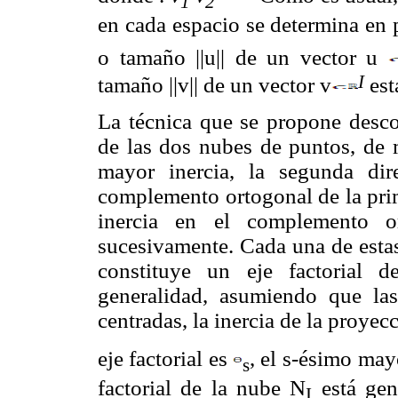
1
2
en cada espacio se determina en 
o tamaño ||u|| de un vector u
I
tamaño ||v|| de un vector v
est
La técnica que se propone desc
de las dos nubes de puntos, de 
mayor inercia, la segunda dir
complemento ortogonal de la prim
inercia en el complemento o
sucesivamente. Cada una de estas
constituye un eje factorial 
generalidad, asumiendo que la
centradas, la inercia de la proyec
eje factorial es
, el
s-ésimo may
s
factorial de la nube N
está gen
I