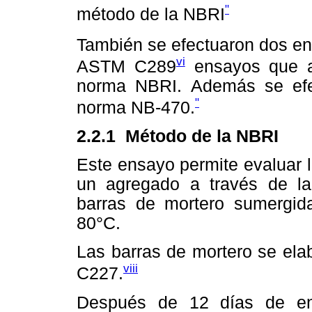
"
método de la NBRI
También se efectuaron dos e
vi
ASTM C289
ensayos que ap
norma NBRI. Además se efe
"
norma NB-470.
2.2.1 Método de la NBRI
Este ensayo permite evaluar la
un agregado a través de la
barras de mortero sumergi
80°C.
Las barras de mortero se el
viii
C227.
Después de 12 días de ens