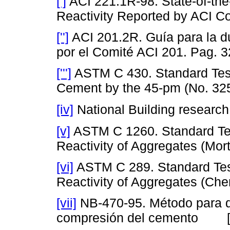
[']
ACI 221.1R-98. State-of-the
Reactivity Reported by ACI C
['']
ACI 201.2R. Guía para la d
por el Comité ACI 201. Pag. 3
[''']
ASTM C 430. Standard Test
Cement by the 45-pm (No. 325
[iv]
National Building research 
[v]
ASTM C 1260. Standard Test
Reactivity of Aggregates (Mor
[vi]
ASTM C 289. Standard Test 
Reactivity of Aggregates (Che
[vii]
NB-470-95. Método para de
compresión del cemento