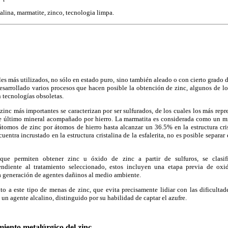
alina, marmatite, zinco, tecnologia limpa.
les más utilizados, no sólo en estado puro, sino también aleado o con cierto grado 
esarrollado varios procesos que hacen posible la obtención de zinc, algunos de lo
n tecnologías obsoletas.
inc más importantes se caracterizan por ser sulfurados, de los cuales los más repre
te último mineral acompañado por hierro. La marmatita es considerada como un m
 átomos de zinc por átomos de hierro hasta alcanzar un 36.5% en la estructura crist
cuentra incrustado en la estructura cristalina de la esfalerita, no es posible separ
que permiten obtener zinc u óxido de zinc a partir de sulfuros, se clasif
endiente al tratamiento seleccionado, estos incluyen una etapa previa de oxid
a generación de agentes dañinos al medio ambiente.
to a este tipo de menas de zinc, que evita precisamente lidiar con las dificultad
un agente alcalino, distinguido por su habilidad de captar el azufre.
miento metalúrgico del zinc