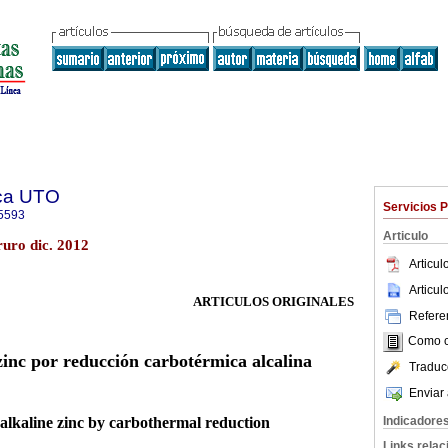
ica UTO
Servicios 
5593
Articulo
uro dic. 2012
Articu
Articu
ARTICULOS ORIGINALES
Referen
Como ci
inc por reducción carbotérmica alcalina
Traduc
Enviar 
alkaline zinc by carbothermal reduction
Indicadore
Links rela