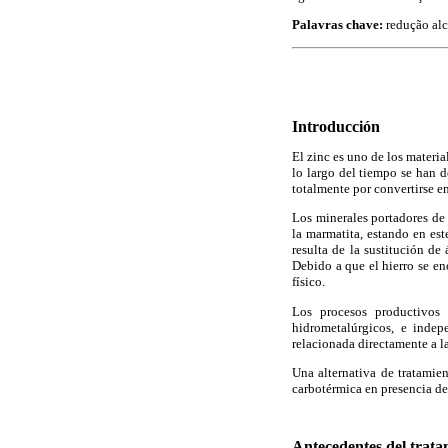
Palavras chave:
redução alc
Introducción
El zinc es uno de los materia
lo largo del tiempo se han d
totalmente por convertirse e
Los minerales portadores de z
la marmatita, estando en es
resulta de la sustitución de
Debido a que el hierro se en
físico.
Los procesos productivos 
hidrometalúrgicos, e indep
relacionada directamente a l
Una alternativa de tratamien
carbotérmica en presencia de 
Antecedentes del trata