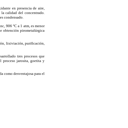
idante en presencia de aire,
la calidad del concentrado.
 es condensado.
inc, 906 °C a 1 atm, es menor
de obtención pirometalúrgica
n, lixiviación, purificación,
sarrollado tres procesos que
 proceso jarosita, goetita y
ada como desventajosa para el