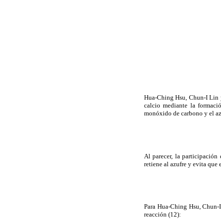
Hua-Ching Hsu, Chun-I Lin y
calcio mediante la formaci
monóxido de carbono y el azu
Al parecer, la participació
retiene al azufre y evita qu
Para Hua-Ching Hsu, Chun-I 
reacción (12):