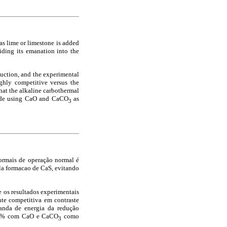
as lime or limestone is added
iding its emanation into the
duction, and the experimental
ighly competitive versus the
hat the alkaline carbothermal
made using CaO and CaCO
as
3
normais de operação normal é
ela formacao de CaS, evitando
e os resultados experimentais
nte competitiva em contraste
anda de energia da redução
e 99% com CaO e CaCO
como
3