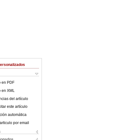
Personalizados
lo en PDF
lo en XML
cias del artículo
tar este artículo
ción automática
articulo por email
s
cionados