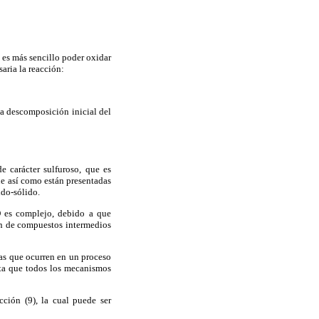
 es más sencillo poder oxidar
aria la reacción:
la descomposición inicial del
e carácter sulfuroso, que es
que así como están presentadas
ido-sólido.
O es complejo, debido a que
ón de compuestos intermedios
cas que ocurren en un proceso
nta que todos los mecanismos
ción (9), la cual puede ser