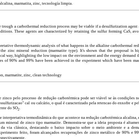
lcalina, marmatita, zinc, tecnología limpia.
e trough a carbothermal reduction process may be viable if a desulfurization agent 
ditions. These agents are characterized by retaining the sulfur forming CaS, avo
pretative thermodynamic analysis of what happens in the alkaline carbothermal re
f the zinc mineral reduction (marmatite type). It's shown that the proposal is h
ssical way, highlighting the low impact on the environment and the energy demand t
eries of 90% and 99% have been achieved in the experiment which have been 
on, marmatite, zinc, clean technology
 zinco pelo processo de redução carbotérmica pode ser viável se às condições 
sulfurizacao" cal ou calcário, o qual é caracterizado pela retencao do enxofre e p
ente do SO
.
2
se interpretativa termodinâmica do que acontece na redução carbotérmica alcalina, 
um mineral de zinco tipo marmatite. Demonstra-se que a ideia proposta é altame
l da via clássica, destacando o baixo impacto sobre o meio ambiente e a dem
experimento feito, foram alcançados recuperações de zinco metálico de 90% 
espectivamente.