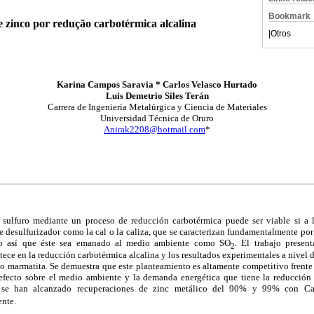
Bookmark
 zinco por redução carbotérmica alcalina
|
Otros
Karina Campos Saravia * Carlos Velasco Hurtado
Luis Demetrio Siles Terán
Carrera de Ingeniería Metalúrgica y Ciencia de Materiales
Universidad Técnica de Oruro
Anirak2208@hotmail.com
*
n sulfuro mediante un proceso de reducción carbotérmica puede ser viable si a 
 desulfurizador como la cal o la caliza, que se caracterizan fundamentalmente por 
do así que éste sea emanado al medio ambiente como SO
. El trabajo presen
2
tece en la reducción carbotérmica alcalina y los resultados experimentales a nivel 
po marmatita. Se demuestra que este planteamiento es altamente competitivo frente 
 efecto sobre el medio ambiente y la demanda energética que tiene la reducción 
a, se han alcanzado recuperaciones de zinc metálico del 90% y 99% con
ente.