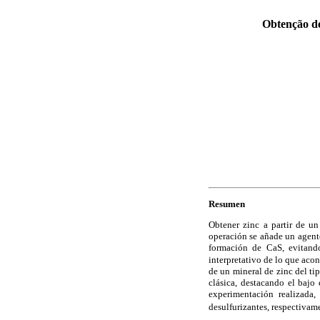
Obtenção de
Resumen
Obtener zinc a partir de u
operación se añade un agente
formación de CaS, evitan
interpretativo de lo que acon
de un mineral de zinc del ti
clásica, destacando el bajo
experimentación realizad
desulfurizantes, respectivam