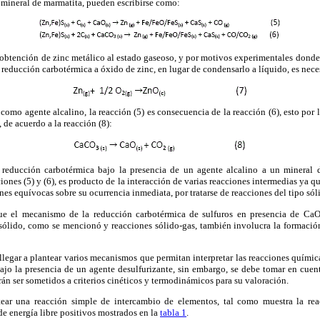
a mineral de marmatita, pueden escribirse como:
 obtención de zinc metálico al estado gaseoso, y por motivos experimentales donde
 reducción carbotérmica a óxido de zinc, en lugar de condensarlo a líquido, es neces
 como agente alcalino, la reacción (5) es consecuencia de la reacción (6), esto por 
 de acuerdo a la reacción (8):
 reducción carbotérmica bajo la presencia de un agente alcalino a un mineral d
ciones (5) y (6), es producto de la interacción de varias reacciones intermedias ya 
nes equívocas sobre su ocurrencia inmediata, por tratarse de reacciones del tipo sól
 que el mecanismo de la reducción carbotérmica de sulfuros en presencia de Ca
-sólido, como se mencionó y reacciones sólido-gas, también involucra la formaci
llegar a plantear varios mecanismos que permitan interpretar las reacciones quími
ajo la presencia de un agente desulfurizante, sin embargo, se debe tomar en cue
rán ser sometidos a criterios cinéticos y termodinámicos para su valoración.
tear una reacción simple de intercambio de elementos, tal como muestra la reac
de energía libre positivos mostrados en la
tabla 1
.