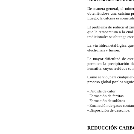
De manera general, el miner
obteniéndose una calcina p
Luego, la calcina es sometid
El problema de reducir al zi
que la temperatura a la cua
tradicionales se obtenga este
La vía hidrometalúrgica que 
electrólisis y fusión.
La mayor dificultad de este
permiten la precipitación d
hematita, cuyos residuos son
Como se vio, para cualquier 
proceso global por los siguie
- Pérdida de calor
.
- Formación de ferritas.
- Formación de sulfatos.
- Emanación de gases contam
- Disposición de desechos.
REDUCCIÓN CARB