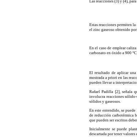
Las reacciones (3) y (4), par
Estas reacciones permiten la
el zinc gaseoso obtenido por
En el caso de emplear caliza
carbonato en óxido a 900 °C,
El resultado de aplicar una
mostrada a priori en las reac
pueden llevar a interpretacio
Rafael Padilla [2], señala
involucra reacciones sólido
sólidos y gaseosos.
En este entendido, se puede 
de reducción carbotérmica b
que pueden ser escritos debe
Inicialmente se puede plan
descartada por tener valores 