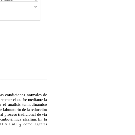
las condiciones normales de
retener el azufre mediante la
ta el análisis termodinámico
de laboratorio de la reducción
al proceso tradicional de vía
carbotérmica alcalina. En la
 CaO y CaCO
como agentes
3