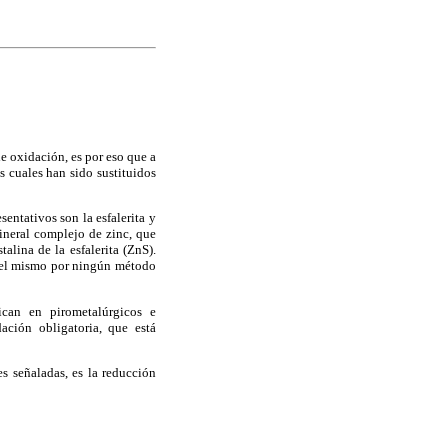
de oxidación, es por eso que a
s cuales han sido sustituidos
sentativos son la esfalerita y
ineral complejo de zinc, que
alina de la esfalerita (ZnS).
ar el mismo por ningún método
ican en pirometalúrgicos e
ación obligatoria, que está
es señaladas, es la reducción