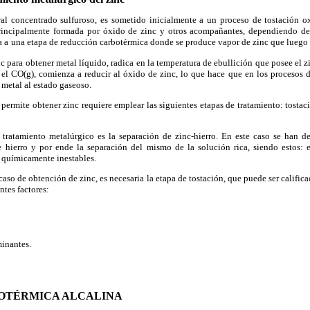
al concentrado sulfuroso, es sometido inicialmente a un proceso de tostación ox
rincipalmente formada por óxido de zinc y otros acompañantes, dependiendo de 
a a
una etapa de reducción carbotérmica donde se produce vapor de zinc que luego
nc para obtener metal líquido, radica en la temperatura de ebullición que posee el z
l el CO(g), comienza a reducir al óxido de zinc, lo que hace que en los procesos 
 metal al estado gaseoso.
permite obtener zinc requiere emplear las siguientes etapas de tratamiento: tostació
 tratamiento metalúrgico es la separación de zinc-hierro. En este caso se han de
e hierro y por ende la separación del mismo de la solución rica, siendo estos: el
 químicamente inestables.
caso de obtención de zinc, es necesaria la etapa de tostación, que puede ser calific
ntes factores:
inantes.
OTÉRMICA ALCALINA