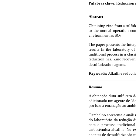
Palabras clave:
Reducción a
Abstract
Obtaining zinc from a sulfid
to the normal operation con
environment as SO
.
2
The paper presents the inter
results in the laboratory o
traditional process in a cla
reduction has. Zinc recov
desulfurization agents.
Keywords:
Alkaline reducti
Resumo
A obtenção dum sulfureto de
adicionado um agente de "des
por isso a emanação ao ambi
O trabalho apresenta a análi
do laboratório da redução d
com o processo tradiciona
carbotérmica alcalina. No 
agentes de dessulfurização r