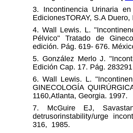
3. Incontinencia Urinaria en
EdicionesTORAY, S.A Duero, 
4. Wall Lewis. L. "Incontine
Pélvico" Tratado de Gine
edición. Pág. 619- 676. Méxic
5. González Merlo J. "Incont
Edición Cap. 17. Pág. 283­291
6. Wall Lewis. L. "Incontine
GINECOLOGÍA QUIRÚRGICA, 
1160,Atlanta, Georgia. 1997.
7. McGuire EJ, Savastan
detrusorinstability/urge in
316, 1985.