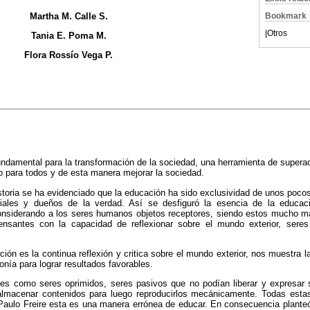
Martha M. Calle S.
Bookmark
|
Otros
Tania E. Poma M.
Flora Rossío Vega P.
undamental para la transformación de la sociedad, una herramienta de supera
o para todos y de esta manera mejorar la sociedad.
storia se ha evidenciado que la educación ha sido exclusividad de unos pocos,
iales y dueños de la verdad. Así se desfiguró la esencia de la educaci
onsiderando a los seres humanos objetos receptores, siendo estos mucho m
santes con la capacidad de reflexionar sobre el mundo exterior, seres
ión es la continua reflexión y critica sobre el mundo exterior, nos muestra l
nía para lograr resultados favorables.
ntes como seres oprimidos, seres pasivos que no podían liberar y expresar
almacenar contenidos para luego reproducirlos mecánicamente. Todas estas
Paulo Freire esta es una manera errónea de educar. En consecuencia planteó 