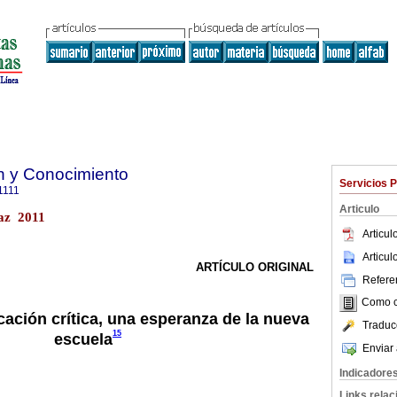
n y Conocimiento
Servicios 
1111
Articulo
Paz 2011
Articu
Articu
ARTÍCULO ORIGINAL
Referen
Como ci
cación crítica, una esperanza de la nueva
Traduc
15
escuela
Enviar 
Indicadore
Links rela