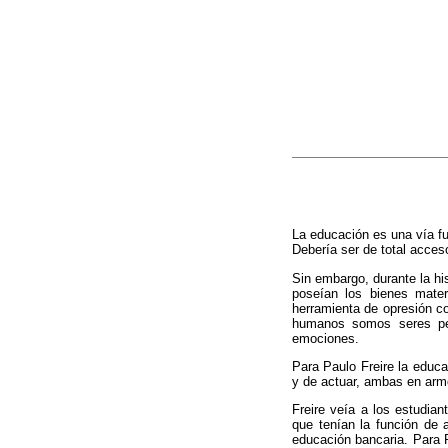
La educación es una vía f
Debería ser de total acces
Sin embargo, durante la hi
poseían los bienes mater
herramienta de opresión c
humanos somos seres pen
emociones.
Para Paulo Freire la educac
y de actuar, ambas en armo
Freire veía a los estudia
que tenían la función de 
educación bancaria. Para 