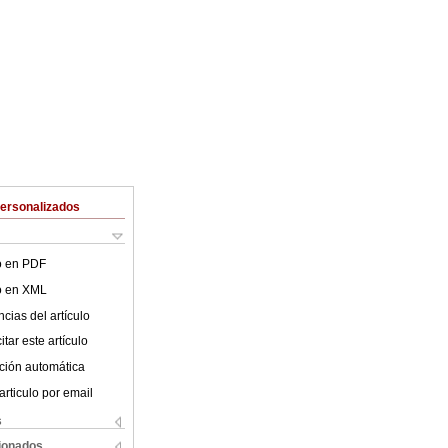
Personalizados
lo en PDF
lo en XML
cias del artículo
tar este artículo
ción automática
articulo por email
s
cionados