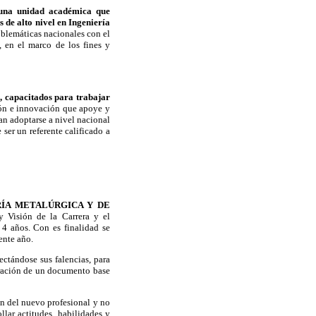
 una unidad académica que
 de alto nivel en Ingeniería
oblemáticas nacionales con el
s, en el marco de los fines y
s, capacitados para trabajar
ión e innovación que apoye y
an adoptarse a nivel nacional
 ser un referente calificado a
RÍA METALÚRGICA Y DE
 Visión de la Carrera y el
 4 años. Con es finalidad se
ente año.
ectándose sus falencias, para
boración de un documento base
ón del nuevo profesional y no
llar actitudes, habilidades y