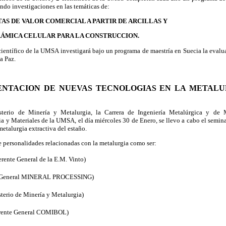
ndo investigaciones en las temáticas de:
TAS DE VALOR COMERCIAL A PARTIR DE ARCILLAS Y
ÁMICA CELULAR PARA LA CONSTRUCCION.
entífico de la UMSA investigará bajo un programa de maestría en Suecia la evalu
a Paz.
EMENTACION DE NUEVAS TECNOLOGIAS EN LA METALU
terio de Minería y Metalurgia, la Carrera de Ingeniería Metalúrgica y de M
a y Materiales de la UMSA, el día miércoles 30 de Enero, se llevo a cabo el seminar
etalurgia extractiva del estaño.
 personalidades relacionadas con la metalurgia como ser:
erente General de la E.M. Vinto)
te General MINERAL PROCESSING)
terio de Minería y Metalurgia)
erente General COMIBOL)