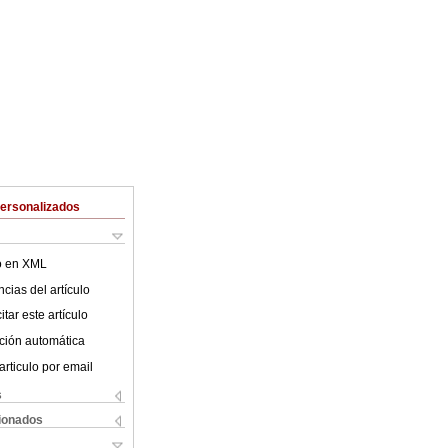
Personalizados
lo en XML
cias del artículo
tar este artículo
ción automática
articulo por email
s
cionados