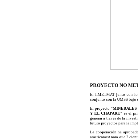
PROYECTO NO MET
El IIMETMAT junto con los 
conjunto con la UMSS bajo
El proyecto
"MINERALES
Y EL CHAPARE"
es el p
generar a través de la inves
futuro proyectos para la imp
La cooperación ha aprobado
americanos) para que 2 cien