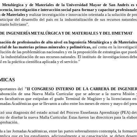
a Metalúrgica y de Materiales de la Universidad Mayor de San Andrés es
ocencia, investigación e interacción social para formar y capacitar profesionales
a de Materiales y
realizar investigación e innovación orientada a la solución de pr
rticipar del desarrollo del país en la industrialización de sus recursos naturale
itario boliviano".
 DE
INGENIERÍA METALÚRGICA Y DE
MATERIALES Y DEL IIMETMAT
mación de profesionales de alto nivel en Ingeniería Metalúrgica y de Materiale
trial de las materias primas minerales y poliméricas,
así como en la investigac
solución de las problemáticas nacionales y en la proposición de estrategias que pued
n la industrialización de sus recursos naturales. El instituto de investigaciones debe
 en la práctica científica aplicada y el servicio."
MICAS
mportantes del
"II CONGRESO INTERNO DE LA CARRERA DE INGENIE
elaboración de una Nueva Malla Curricular que se adecue a la nueva Misión y
s facultativas que estipulan el grado Terminal de Magíster y la licenciatura en
Jornadas Académicas que se llevaron a cabo entre los meses de enero y mayo del pres
lizó una diagnosis del estado actual del Proceso Enseñanza Aprendizaje (PEA) det
o de diseñar la nueva Malla Curricular. Estas fueron las directrices para la ela
 aprobación.
 a las Jornadas Académicas, entre las partes sobresalientes contempla, la formaci
mplica que en los estudiantes, adicionalmente a su capacitación, se deben desarro