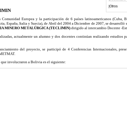
|
Otros
LIMIN
a Comunidad Europea y la participación de 6 países latinoamericanos (Cuba, Bra
ria, España, Italia y Suecia), de Abril del 2004 a Diciembre de 2007, se desarrolló
RIA MINERO METALÚRGICA (TECLIMIN)
dirigido al intercambio Docente -Est
ealizadas, actualmente un alumno y dos docentes continúan realizando estudios pa
nanciamiento del proyecto, se participó de 4 Conferencias Internacionales, pres
 IIMETMAT.
 que involucraron a Bolivia es el siguiente: