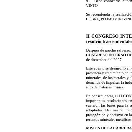
9. Debe conocerse la tec
VINTO.
Se recomienda la realizaci
COBRE, PLOMO y del ZINC
II CONGRESO INT
resolvió trascendental
Después de mucho esfuerzo, v
CONGRESO INTERNO DE
de diciembre del 2007.
Este evento se desarrolló en 
presencia y crecimiento del 
minerales, de los metales y e
demanda de impulsar la indus
sólo de materias primas.
En consecuencia, el
II CO
importantes resoluciones en
sentaron las bases para la 
adoptadas. Del mismo modo
protagónico y decisivo en la
recursos minerales metálicos
MISIÓN DE LA CARRERA