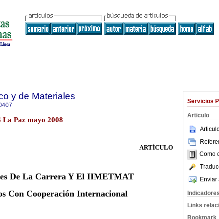
co y de Materiales
Servicios 
0407
Articulo
.6 La Paz mayo 2008
Articu
Referen
ARTÍCULO
Como ci
Traduc
des De La Carrera Y El IIMETMAT
Enviar 
os Con Cooperación Internacional
Indicadore
Links rela
Bookmark