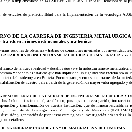
nología a implementarse en la EMPRESA MINERA
HUANUNI, relacionada al pr
ón de estudios de pre-factibilidad para la implementación de la tecnología AUS
.
ERNO DE LA CARRERA DE INGENIERÍA METALÚRGICA
es transformaciones institucionales yacadémicas
arias sesiones de plenarias y trabajo de comisiones integradas por investigadores,
 LA CARRERA DE INGENIERÍA METALÚRGICA Y DE MATERIALES
conclu
el marco de la nueva realidad y desafíos que vive la industria minero metalúrgica n
mercado y economías asiáticas que han impulsado un significativo incremento de l
l inicio de la siderurgia en Bolivia. Por otra parte, sectores importantes de la soci
trialización de nuestro país a partir de la generación de mayor valor agregado y de
NGRESO INTERNO DE LA CARRERA DE INGENIERÍA METALÚRGICA Y 
 los ámbitos: institucional, académico, post grado, investigación, interacción s
superación y transformación de nuestra institución, que de manera resumida se r
, el Instituto de Investigaciones Metalúrgicas y de Materiales (IIMETMAT)
 discusión y generación de propuestas estratégicas e investigación orientadas a la 
 y no metálicos.
 DE
NGENIERÍA METALÚRGICA Y DE
MATERIALES Y DEL IIMETMAT