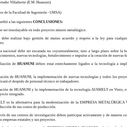
rnabe Villafuerte (E.M. Huanuni)
no de la Facultad de Ingeniería - UMSA)
rribó a las siguientes
CONCLUSIONES:
e ser insoslayable en todo proyecto minero metalúrgico.
ebe realizar bajo gestión de mutuo acuerdo y respeto a la ley para cualqui
es.
nacional debe ser encarada no coyunturalmente, sino a largo plazo sobre la ba
cimientos, nuevas tecnologías, fortalecimiento e impulso a la creación de nuevas f
liación de
HUANUNI
deben estar estrechamente ligados a la tecnología a imp
ción de HUANUNI, la implementación de nuevas tecnologías y todos los proye
icará el despido de personal técnico ni trabajadores.
ación de HUANUNI y la implementación de la tecnología AUSMELT en Vinto, est
yecto integrado.
 es la alternativa para la modernización de la EMPRESA METALÚRGICA V
ducción de sus costos de producción.
vés de sus centros de investigación deben participar activamente y de manera co
s empresas estatales y sus proyectos.