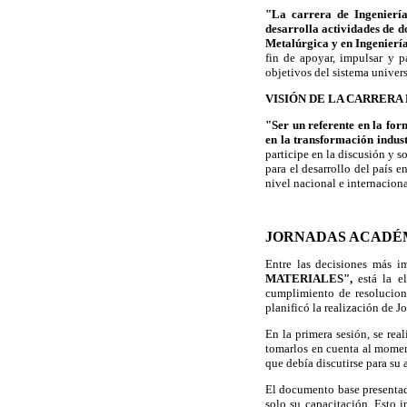
"La carrera de Ingenierí
desarrolla actividades de d
Metalúrgica y en Ingenierí
fin de apoyar, impulsar y pa
objetivos del sistema univers
VISIÓN DE LA CARRERA
"Ser un referente en la for
en la transformación indus
participe en la discusión y 
para el desarrollo del país e
nivel nacional e internacional
JORNADAS ACADÉ
Entre las decisiones más i
MATERIALES",
está la 
cumplimiento de resolucione
planificó la realización de 
En la primera sesión, se rea
tomarlos en cuenta al moment
que debía discutirse para su
El documento base presentada
solo su capacitación. Esto i