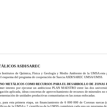
ÁLICOS ASDI/SAREC
Institutos de Química, Física y Geología y Medio Ambiente de la UMSA esta 
 el esquema del programa de cooperación de Suecia ASDI/SAREC UMSA/UMSS.
 NO METÁLICOS COMO RECURSOS PARA EL DESARROLLO DE ZONAS 
rimer intento por ejecutar un ambicioso PLAN MAESTRO entre las dos universid
tigación aplicada, ideas concretas de aprovechamiento de recursos de minerales no 
lementación de unidades productivas comunitarias en las zonas enfocadas.
, para esta primera etapa, un financiamiento de 6 000 000 de Coronas suecas (c
tíficos de la UMSA y 2 científicos de la UMSS completen cada uno un programa de