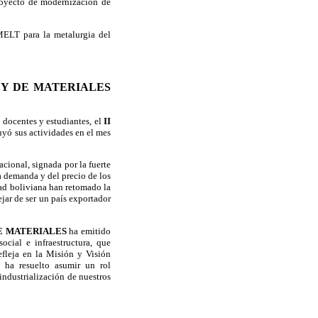
oyecto de modernización de
MELT para la metalurgia del
 Y DE MATERIALES
 docentes y estudiantes, el
II
yó sus actividades en el mes
acional, signada por la fuerte
a demanda y del precio de los
edad boliviana han retomado la
jar de ser un país exportador
DE MATERIALES
ha emitido
ocial e infraestructura, que
efleja en la Misión y Visión
 ha resuelto asumir un rol
industrialización de nuestros