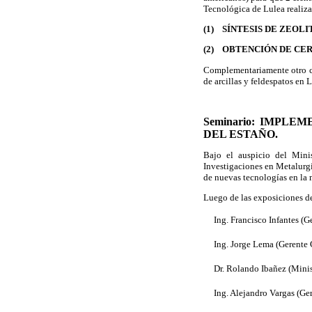
Tecnológica de Lulea realiza
(1)
SÍNTESIS DE ZEOLI
(2)
OBTENCIÓN DE CER
Complementariamente otro ci
de arcillas y feldespatos en L
Seminario: IMPL
DEL ESTAÑO.
Bajo el auspicio del Minis
Investigaciones en Metalurgi
de nuevas tecnologías en la m
Luego de las exposiciones de
 Ing. Francisco Infantes (G
 Ing. Jorge Lema (Geren
 Dr. Rolando Ibañez (Minis
 Ing. Alejandro Vargas (G