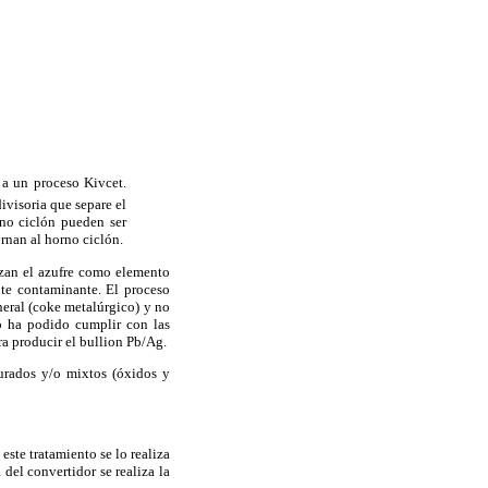
 a un proceso Kivcet.
visoria que separe el
rno ciclón pueden ser
ornan al horno ciclón.
izan el azufre como elemento
nte contaminante. El proceso
neral (coke metalúrgico) y no
 ha podido cumplir con las
ra producir el bullion Pb/Ag.
furados y/o mixtos (óxidos y
este tratamiento se lo realiza
del convertidor se realiza la