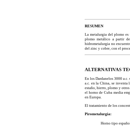
RESUMEN
La metalurgia del plomo es 
plomo metálico a partir d
hidrometalurgia no encuentr
del zinc y cobre, con el pro
ALTERNATIVAS T
En los Dardanelos 3000 a.c. 
a.c. en la China, se inventa 
estaño, hierro, plomo y otros
el horno de Cuba media empl
en Europa.
El tratamiento de los concen
Pirometalurgia:
 Horno tipo español: