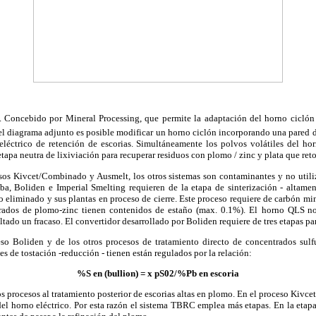
 Concebido por Mineral Processing, que permite la adaptación del horno ciclón
el diagrama adjunto es posible modificar un horno ciclón incorporando una pared di
eléctrico de retención de escorias. Simultáneamente los polvos volátiles del ho
tapa neutra de lixiviación para recuperar residuos con plomo / zinc y plata que ret
os Kivcet/Combinado y Ausmelt, los otros sistemas son contaminantes y no util
a, Boliden e Imperial Smelting requieren de la etapa de sinterización - altame
o eliminado y sus plantas en proceso de cierre. Este proceso requiere de carbón mi
rados de plomo-zinc tienen contenidos de estaño (max. 0.1%). El
horno QLS no
ltado un fracaso. El convertidor desarrollado por Boliden requiere de tres etapas pa
ceso Boliden y de los otros procesos de tratamiento directo de concentrados sul
es de tostación -reducción - tienen están regulados por la relación:
%S en (bullion) = x pS02/%Pb en escoria
s procesos al tratamiento posterior de escorias altas en plomo. En el proceso Kivcet 
el horno eléctrico. Por esta razón el sistema TBRC emplea más etapas. En la etapa 