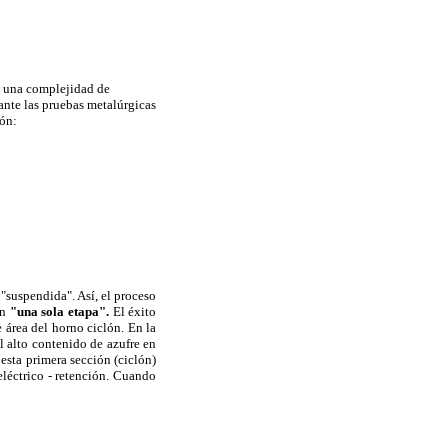
de una complejidad de
ante las pruebas metalúrgicas
ión:
"suspendida". Así, el proceso
en
"una sola etapa".
El éxito
 área del horno ciclón. En la
l alto contenido de azufre en
esta primera sección (ciclón)
eléctrico - retención. Cuando