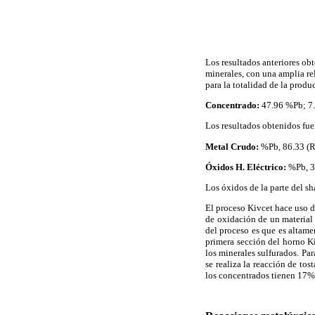
Los resultados anteriores ob
minerales, con una amplia re
para la totalidad de la prod
Concentrado:
47.96 %Pb; 7
Los resultados obtenidos fue
Metal Crudo:
%Pb, 86.33 (R
Óxidos H. Eléctrico:
%Pb, 3
Los óxidos de la parte del sha
El proceso Kivcet hace uso d
de oxidación de un material
del proceso es que es altame
primera sección del horno Ki
los minerales sulfurados. Pa
se realiza la reacción de to
los concentrados tienen 17% 