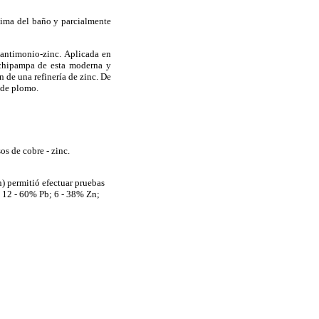
ncima del baño y parcialmente
-antimonio-zinc. Aplicada en
rachipampa de esta moderna y
 de una refinería de zinc. De
s de plomo.
os de cobre - zinc.
n) permitió efectuar pruebas
: 12 - 60% Pb; 6 - 38% Zn;