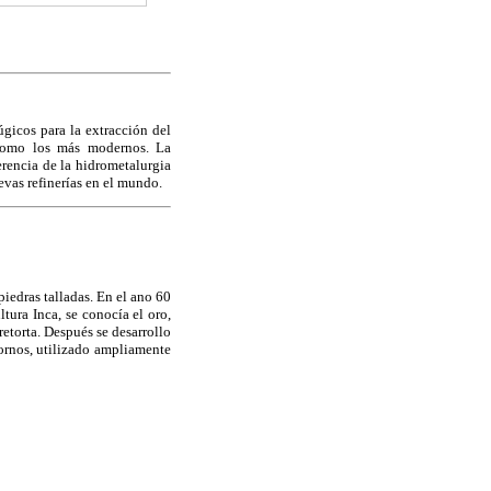
gicos para la extracción del
 como los más modernos. La
rencia de la hidrometalurgia
vas refinerías en el mundo.
iedras talladas. En el ano 60
ltura Inca, se conocía el oro,
retorta. Después se desarrollo
ornos, utilizado ampliamente