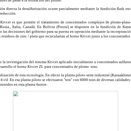
antes de pasar a la refinación del plomo.
ión directa la desulfurización ocurre parcialmente mediante la fundición flash e
 reducción.
 Kivcet es que permite el tratamiento de concentrados complejos de plomo-plata
Rusia., Italia, Canadá. En Bolivia (Potosí) se disponen en la fundición de Ka
 las decisiones del gobierno para su puesta en operación mediante la incorporación
os residuos de zinc / plata que recircularían al horno Kivcet junto a los concentrado
o la investigación del sistema Kivcet aplicado inicialmente a concentrados sulfuros
sarrollo el horno Kivcet ZL para concentrados de plomo -zinc.
lización de esta tecnología. En efecto la planta piloto semi industrial (Kazaakhsta
4 t/d. En esa planta piloto se efectuaron "test" con 6000 tons de diversas calidades
btenidos en esta planta fueron: