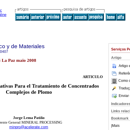
co y de Materiales
Serviços P
-0407
Artigo
6 La Paz maio 2008
Artigo
Referên
ARTICULO
Como ci
nativas Para el Tratamiento de Concentrados
Traduç
Complejos de Plomo
Enviar 
Indicadore
Links rela
Jorge Lema Patiño
Bookmark
rente General MINERAL PROCESSING
|
Mais
minpro@acelerate.com