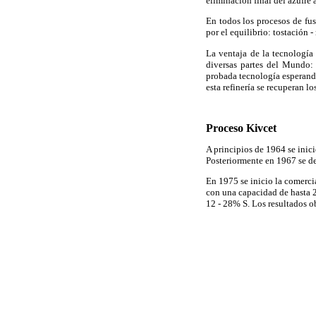
eliminación final del azufre 
En todos los procesos de fus
por el equilibrio: tostación -
La ventaja de la tecnología
diversas partes del Mundo: 
probada tecnología esperando
esta refinería se recuperan l
Proceso Kivcet
A principios de 1964 se inici
Posteriormente en 1967 se de
En 1975 se inicio la comercia
con una capacidad de hasta 2
12 - 28% S. Los resultados o