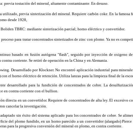
: previa tostación del mineral, altamente contaminante. En desuso.
 utilizado, previa sinterización del mineral. Requiere carbón
coke. En la famosa 
plomo desde 1928,
Boliden TBRC: mediante sinterización parcial; horno eléctrico y convertidor.
 proceso para tratar concentrados sinterizados de zinc con plomo. Ya no es competi
inuo basado en fusión autógena "flash", seguido por inyección de oxigeno de
n contra corriente. Se retiró de operación en la China y en Alemania.
ng. Desarrollado por Klockner. No encontró aplicación industrial para mineral
 con el horno eléctrico de retención. Utiliza lanzas para la limpieza final de la escor
te desarrollado para la fundición de concentrados de cobre. La desulfurizació
ye en contra corriente con el bullion.
ón directa en un convertidor. Requiere de concentrados de alta ley. El excesivo c
ron cancelar la investigación.
daptado sin éxito del sistema aplicado para los concentrados de cobre. Se alime
erficie del plomo fundido, en un horno parecido a un convertidor (alargado) Pierce
oberas para la progresiva conversión del mineral en plomo, en contra corriente.