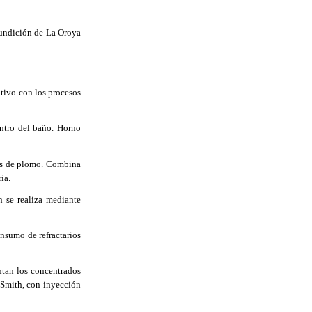
fundición de La Oroya
tivo con los procesos
ntro del baño. Horno
es de plomo. Combina
ia.
n se realiza mediante
onsumo de refractarios
ntan los concentrados
 Smith, con inyección