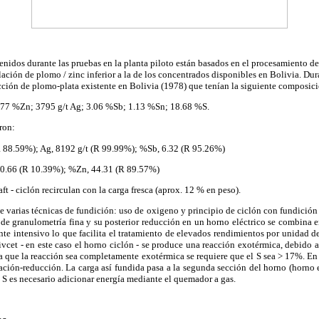
tenidos durante las pruebas en la planta piloto están basados en el procesamiento 
lación de plomo / zinc inferior a la de los concentrados disponibles en Bolivia. Dur
ucción de plomo-plata existente en Bolivia (1978) que tenían la siguiente composic
.77 %Zn; 3795 g/t Ag; 3.06 %Sb; 1.13 %Sn; 18.68 %S.
ron:
 88.59%); Ag, 8192 g/t (R 99.99%); %Sb, 6.32 (R 95.26%)
0.66 (R 10.39%); %Zn, 44.31 (R 89.57%)
ft - ciclón recirculan con la carga fresca (aprox. 12 % en peso).
e varias técnicas de fundición: uso de oxigeno y principio de ciclón con fundición 
 de granulometría fina y su posterior reducción en un horno eléctrico se combina 
nte intensivo lo que facilita el tratamiento de elevados rendimientos por unidad de
vcet - en este caso el horno ciclón - se produce una reacción exotérmica, debido a
ra que la reacción sea completamente exotérmica se requiere que el S sea > 17%. En 
stación-reducción. La carga así fundida pasa a la segunda sección del horno (horno 
S es necesario adicionar energía mediante el quemador a gas.