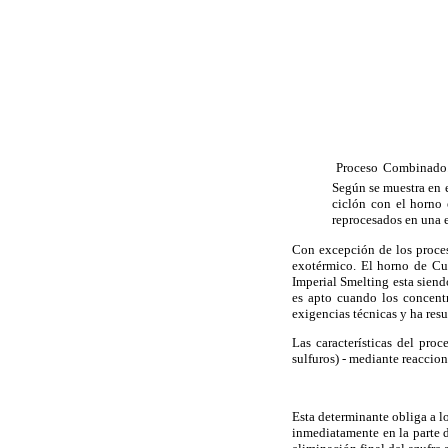
 Proceso Combinado.
Según se muestra en 
ciclón con el horno 
reprocesados en una e
Con excepción de los proces
exotérmico. El horno de Cub
Imperial Smelting esta siend
es apto cuando los concent
exigencias técnicas y ha resu
Las características del pro
sulfuros) - mediante reaccion
Esta determinante obliga a lo
inmediatamente en la parte d