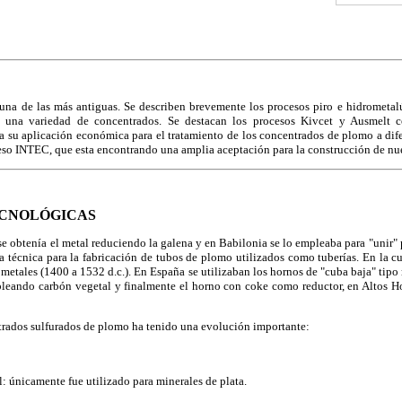
una de las más antiguas. Se describen brevemente los procesos piro e hidrometalú
e una variedad de concentrados. Se destacan los procesos Kivcet y Ausmelt
a su aplicación económica para el tratamiento de los concentrados de plomo a dife
ceso INTEC, que esta encontrando una amplia aceptación para la construcción de nue
ECNOLÓGICAS
se obtenía el metal reduciendo la galena y en Babilonia se lo empleaba para "unir" p
la técnica para la fabricación de tubos de plomo utilizados como tuberías. En la cu
 metales (1400 a 1532 d.c.). En España se utilizaban los hornos de "cuba baja" tipo 
eando carbón vegetal y finalmente el horno con coke como reductor, en Altos H
trados sulfurados de plomo ha tenido una evolución importante:
 únicamente fue utilizado para minerales de plata.