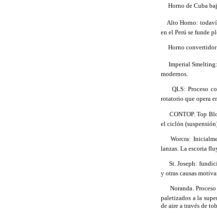
 Horno de Cuba baja
 Alto Horno: todavía
en el Perú se funde 
 Horno convertidor 
 Imperial Smelting:
modernos.
 QLS: Proceso cont
rotatorio que opera e
 CONTOP. Top Blowi
el ciclón (suspensión)
 Worcra: Inicialmen
lanzas. La escoria flu
 St. Joseph: fundici
y otras causas motiva
 Noranda. Proceso a
paletizados a la sup
de aire a través de t