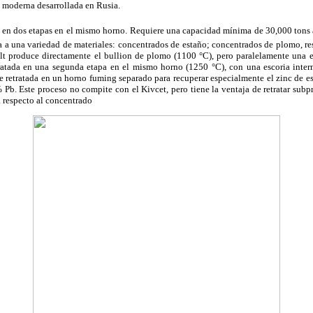
 moderna desarrollada en Rusia.
 en dos etapas en el mismo horno. Requiere una capacidad mínima de 30,000 tons a
a a una variedad de materiales: concentrados de estaño; concentrados de plomo, re
t produce directamente el bullion de plomo (1100 °C), pero paralelamente una e
ratada en una segunda etapa en el mismo horno (1250 °C), con una escoria inte
 retratada en un horno fuming separado para recuperar especialmente el zinc de es
% Pb. Este proceso no compite con el Kivcet, pero tiene la ventaja de retratar su
 respecto al concentrado