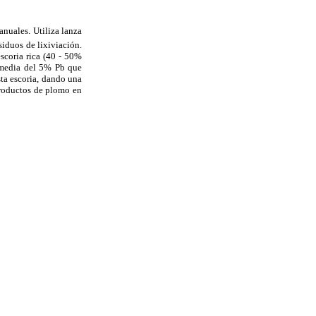
nuales. Utiliza lanza
siduos de lixiviación.
scoria rica (40 - 50%
rmedia del 5% Pb que
ta escoria, dando una
bproductos de plomo en