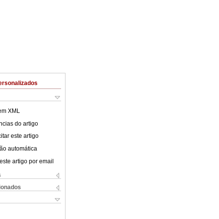
ersonalizados
 em XML
cias do artigo
tar este artigo
ão automática
este artigo por email
s
cionados