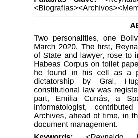
<Biografías><Archivos><Mem
A
Two personalities, one Boli
March 2020. The first, Reynal
of State and lawyer, rose to i
Habeas Corpus on toilet paper
he found in his cell as a po
dictatorship by Gral. Hu
constitutional law was regis
part, Emilia Currás, a Sp
informatologist, contribut
Archives, ahead of time, in t
document management.
Keywords:
<Reynaldo P