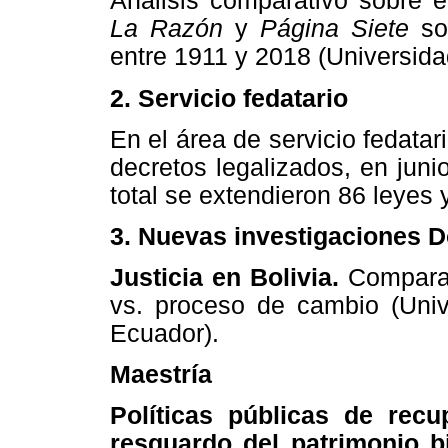
Análisis comparativo sobre el
La Razón
y
Página Siete
so
entre 1911 y 2018 (Universid
2.
Servicio fedatario
En el área de servicio fedata
decretos legalizados, en juni
total se extendieron 86 leyes 
3.
Nuevas investigaciones 
Justicia en Bolivia.
Comparac
vs. proceso de cambio (Univ
Ecuador).
Maestría
Políticas públicas de recu
resguardo del patrimonio bi