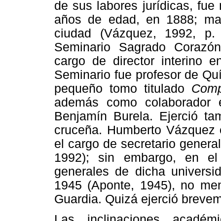
de sus labores jurídicas, fu
años de edad, en 1888; mae
ciudad (Vázquez, 1992, p.
Seminario Sagrado Corazón 
cargo de director interino 
Seminario fue profesor de Quí
pequeño tomo titulado
Comp
además como colaborador 
Benjamín Burela. Ejerció ta
cruceña. Humberto Vázquez es
el cargo de secretario genera
1992); sin embargo, en el 
generales de dicha universi
1945 (Aponte, 1945), no me
Guardia. Quizá ejerció breve
Las inclinaciones acadé