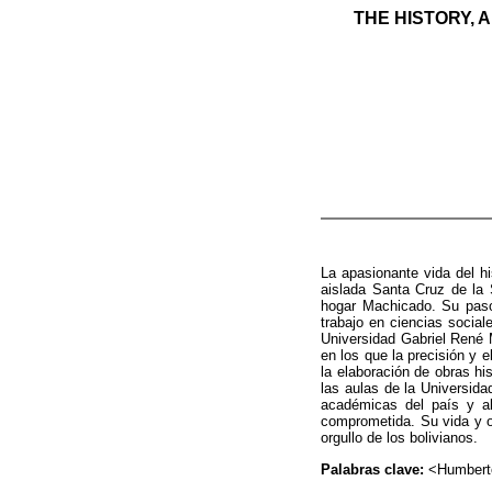
THE HISTORY, A
La apasionante vida del h
aislada Santa Cruz de la S
hogar Machicado. Su paso 
trabajo en ciencias social
Universidad Gabriel René 
en los que la precisión y e
la elaboración de obras hi
las aulas de la Universida
académicas del país y al
comprometida. Su vida y o
orgullo de los bolivianos.
Palabras clave:
<Humberto