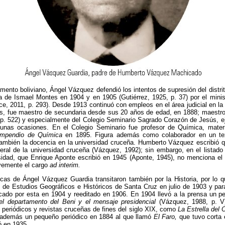
mento boliviano, Ángel Vázquez defendió los intentos de supresión del distrit
a de
Ismael Montes en 1904 y en 1905 (Gutiérrez, 1925, p. 37) por el minist
, 2011, p. 293). Desde 1913 continuó con empleos en el área judicial en la
cas, fue maestro de secundaria desde sus 20 años de edad, en 1888; maestro 
p. 522) y especialmente del Colegio Seminario Sagrado Corazón de Jesús, ej
lgunas ocasiones. En el Colegio Seminario fue profesor de Química, mater
mpendio de Química
en 1895. Figura además como colaborador en un te
también la docencia en la universidad cruceña. Humberto Vázquez escribió qu
eral de la universidad cruceña (Vázquez, 1992); sin embargo, en el listado
sidad, que Enrique Aponte escribió en 1945 (Aponte, 1945), no menciona 
evemente el cargo
ad interim.
cas de Ángel Vázquez Guardia transitaron también por la Historia, por lo q
de Estudios Geográficos e Históricos de Santa Cruz en julio de 1903 y para
icado por esta en 1904 y reeditado en 1906. En 1904 llevó a la prensa un pe
del departamento del Beni y el mensaje presidencial
(Vázquez, 1988, p. V
 periódicos y revistas cruceñas de fines del siglo XIX, como
La Estrella del 
además un pequeño periódico en 1884 al que llamó
El Faro,
que tuvo corta 
ó en 1935.