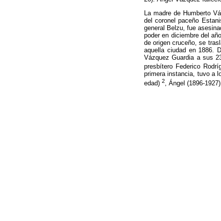
La madre de Humberto Váz
del coronel paceño Estani
general Belzu, fue asesina
poder en diciembre del año
de origen cruceño, se tras
aquella ciudad en 1886. 
Vázquez Guardia a sus 23
presbítero Federico Rodrí
primera instancia, tuvo a 
2
edad)
, Ángel (1896-1927)