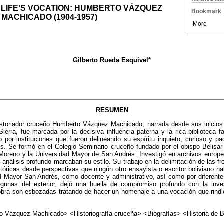
 LIFE'S VOCATION:
HUMBERTO VÁZQUEZ
Bookmark
MACHICADO (1904-1957)
|
More
Gilberto Rueda Esquivel*
RESUMEN
istoriador cruceño Humberto Vázquez Machicado, narrada desde sus inicio
ierra, fue marcada por la decisiva influencia paterna y la rica biblioteca 
por instituciones que fueron delineando su espíritu inquieto, curioso y pac
es. Se formó en el Colegio Seminario cruceño fundado por el obispo Belisar
Moreno y la Universidad Mayor de San Andrés. Investigó en archivos europe
l análisis profundo marcaban su estilo. Su trabajo en la delimitación de las fro
stóricas desde perspectivas que ningún otro ensayista o escritor boliviano h
d Mayor San Andrés, como docente y administrativo, así como por diferentes
gunas del exterior, dejó una huella de compromiso profundo con la invest
bra son esbozadas tratando de hacer un homenaje a una vocación que rind
 Vázquez Machicado> <Historiografía cruceña> <Biografías> <Historia de B