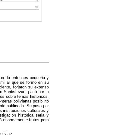
s en la entonces pequeña y
familiar que se formó en su
iente, forjaron su extenso
io Santistevan, pasó por la
os sobre temas históricos,
nteras bolivianas posibilitó
abía publicado. Su paso por
 instituciones culturales y
igación histórica seria y
ió enormemente frutos para
olivia>