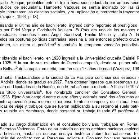
do. Aunque, probablemente el texto haya sido redactado por ambos secre
tudios de secundaria, Humberto Vázquez se sentía inclinado por las ci
e interesaron las ciencias sociales, y su aplicación a interpretar la trayecto
Vázquez, 1988, p. IX).
rsando el último año de bachillerato, ingresó como reportero al prestigioso
do por Fidel Vega y Godofredo Aguilera.
El País
era uno de los mejores d
electuales cruceños como Ángel Sandoval, Emilio Molina y Julio A. Gu
dos por posturas políticas contrarias, asesina al por entonces prefecto cruc
4
rimen, se cierra el periódico
y también la temprana vocación periodís
 obtenido el bachillerato, en 1920 ingresó a la Universidad cruceña Gabrie
1925. A la par de sus estudios de Derecho empezó, desde su primer año u
5
o Bolívar
de la capital cruceña, con tan solo 17 años de edad (Vázquez, 198
d natal, trasladándose a la ciudad de La Paz para continuar sus estudios
Andrés, donde se graduó en 1927. Para obtener ingresos que sostengan su 
mara de Diputados de la Nación, donde trabajó como redactor. A fines de 1927
6
 título universitario
, fue nombrado canciller del Consulado General
 1928. Ejerció su cargo durante cuatro años y además pasó dos años más e
ente aprovechó para recorrer el extenso territorio europeo y su cultura. Esc
icas de viaje y trabajos que se fueron publicando a su retorno al suelo patr
s reunido en Hamburgo, donde presentó su trabajo titulado
El problema é
ado su cargo diplomático en el consulado boliviano, trabajaba en Roma 
 Secretos Vaticanos. Fruto de su estadía en estos archivos nacieron esplén
ca boliviana, hasta un curioso ensayo histórico sobre los caballeros te
icio del conflicto con el Paraguay, solicita al Gobierno boliviano regresar p