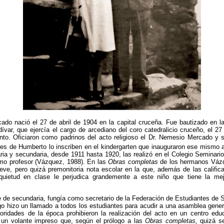
o nació el 27 de abril de 1904 en la capital cruceña. Fue bautizado en la i
var, que ejercía el cargo de arcediano del coro catedralicio cruceño, el 2
o. Oficiaron como padrinos del acto religioso el Dr. Nemesio Mercado y 
res de Humberto lo inscriben en el kindergarten que inauguraron ese mismo
ria y secundaria, desde 1911 hasta 1920, las realizó en el Colegio Seminar
omo profesor (Vázquez, 1988). En las
Obras completas
de los hermanos Váz
ve, pero quizá premonitoria nota escolar en la que, además de las calificac
uietud en clase le perjudica grandemente a este niño que tiene la mejor
e de secundaria, fungía como secretario de la Federación de Estudiantes de 
 hizo un llamado a todos los estudiantes para acudir a una asamblea genera
toridades de la época prohibieron la
realización del acto en un centro edu
 un volante impreso que, según el prólogo a las
Obras completas,
quizá s