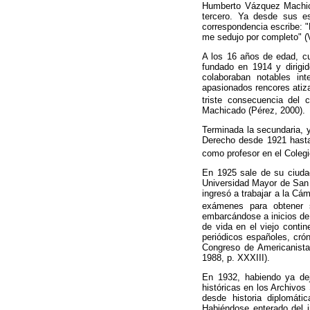
Humberto Vázquez Machica
tercero. Ya desde sus es
correspondencia escribe: "M
me sedujo por completo" (
A los 16 años de edad, cu
fundado en 1914 y dirigi
colaboraban notables int
apasionados rencores atiza
triste consecuencia del c
Machicado (Pérez, 2000).
Terminada la secundaria, y
Derecho desde 1921 hasta 
como profesor en el Colegi
En 1925 sale de su ciuda
Universidad Mayor de San 
ingresó a trabajar a la Cá
exámenes para obtener su
embarcándose a inicios de
de vida en el viejo contin
periódicos españoles, crón
Congreso de Americanista
1988, p. XXXIII).
En 1932, habiendo ya dej
históricas en los Archivos
desde historia diplomáti
Habiéndose enterado del in