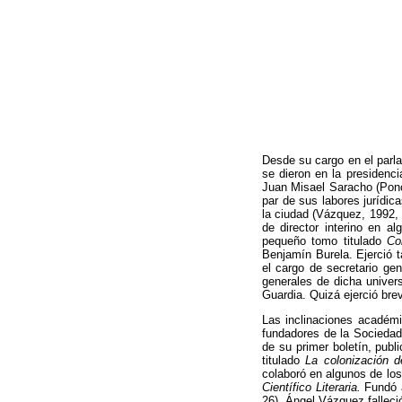
Desde su cargo en el parla
se dieron en la presidenci
Juan Misael Saracho (Ponce
par de sus labores jurídi
la ciudad (Vázquez, 1992, 
de director interino en a
pequeño tomo titulado
Co
Benjamín Burela. Ejerció 
el cargo de secretario gen
generales de dicha univer
Guardia. Quizá ejerció br
Las inclinaciones académi
fundadores de la Sociedad 
de su primer boletín, publ
titulado
La colonización 
colaboró en algunos de los
Científico Literaria.
Fundó 
26). Ángel Vázquez falleci