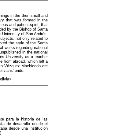
nings in the then small and
ary that was formed in the
ous and patient spirit, that
nded by the Bishop of Santa
e University of San Andrés.
bjects, not only related to
rked the style of the Santa
cal works regarding national
unpublished in the national
rés University as a teacher
me from abroad, which left a
rto Vázquez Machicado are
livians' pride.
livia>
e para la historia de las
sta de desarrollo desde el
taba desde una institución
).