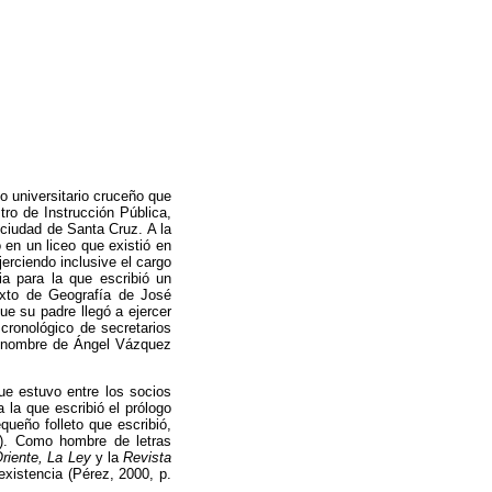
o universitario cruceño que
ro de Instrucción Pública,
 ciudad de Santa Cruz. A la
en un liceo que existió en
erciendo inclusive el cargo
ia para la que escribió un
xto de Geografía de José
e su padre llegó a ejercer
 cronológico de secretarios
el nombre de Ángel Vázquez
ue estuvo entre los socios
 la que escribió el prólogo
queño folleto que escribió,
). Como hombre de letras
Oriente, La Ley
y la
Revista
existencia (Pérez, 2000, p.