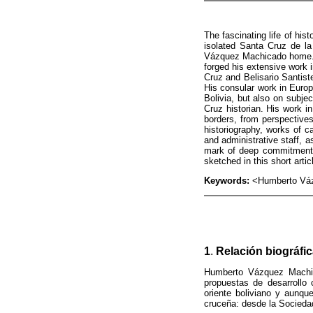
The fascinating life of hi
isolated Santa Cruz de la
Vázquez Machicado home. The
forged his extensive work 
Cruz and Belisario Santist
His consular work in Europ
Bolivia, but also on subje
Cruz historian. His work in
borders, from perspectives
historiography, works of c
and administrative staff, a
mark of deep commitment 
sketched in this short artic
Keywords:
<Humberto Vázq
1
.
Relación biográfi
Humberto Vázquez Machica
propuestas de desarrollo 
oriente boliviano y aunqu
cruceña: desde la Sociedad