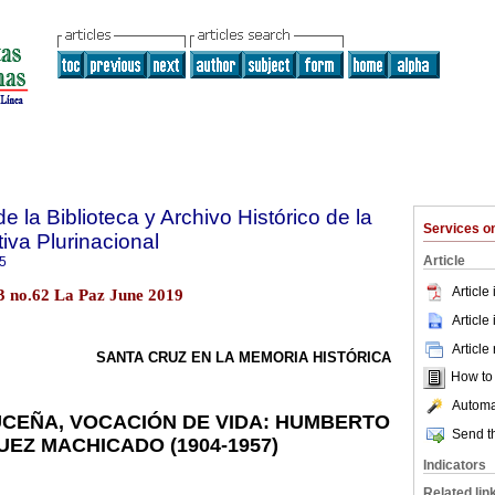
e la Biblioteca y Archivo Histórico de la
Services 
iva Plurinacional
Article
5
Article
13 no.62 La Paz June 2019
Article
Article
SANTA CRUZ EN LA MEMORIA HISTÓRICA
How to c
Automat
UCEÑA, VOCACIÓN DE VIDA: HUMBERTO
Send th
EZ MACHICADO (1904-1957)
Indicators
Related lin