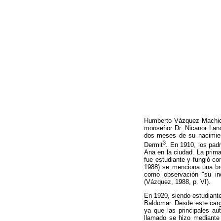
Humberto Vázquez Machicad
monseñor Dr. Nicanor Landí
dos meses de su nacimient
3
Dermit
. En 1910, los pad
Ana en la ciudad. La prima
fue estudiante y fungió c
1988) se menciona una bre
como observación "su inq
(Vázquez, 1988, p. VI).
En 1920, siendo estudiant
Baldomar. Desde este cargo
ya que las principales au
llamado se hizo mediante