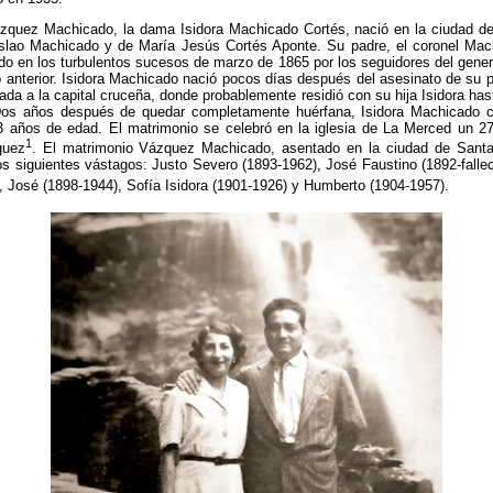
quez Machicado, la dama Isidora Machicado Cortés, nació en la ciudad de
slao Machicado y de María Jesús Cortés Aponte. Su padre, el coronel Mach
do en los turbulentos sucesos de marzo de 1865 por los seguidores del gener
 anterior. Isidora Machicado nació pocos días después del asesinato de su 
lada a la capital cruceña, donde probablemente residió con su hija Isidora has
Dos años después de quedar completamente huérfana, Isidora Machicado c
 años de edad. El matrimonio se celebró en la iglesia de La Merced un 27
1
guez
. El matrimonio Vázquez Machicado, asentado en la ciudad de Sant
los siguientes vástagos: Justo Severo (1893-1962), José Faustino (1892-falle
, José (1898-1944), Sofía Isidora (1901-1926) y Humberto (1904-1957).