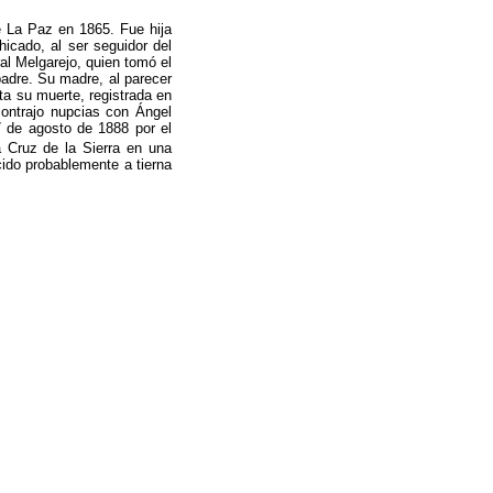
 La Paz en 1865. Fue hija
icado, al ser seguidor del
al Melgarejo, quien tomó el
padre. Su madre, al parecer
ta su muerte, registrada en
ontrajo nupcias con Ángel
 de agosto de 1888 por el
a
Cruz de la Sierra en una
cido probablemente a tierna