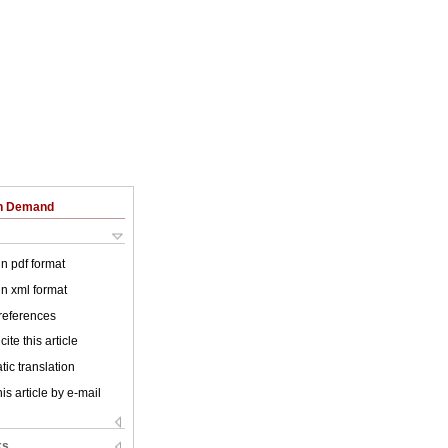
on Demand
 in pdf format
 in xml format
 references
ite this article
ic translation
is article by e-mail
ks