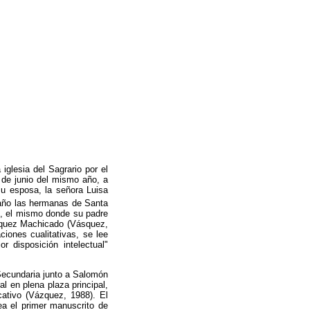
glesia del Sagrario por el
7 de junio del mismo año, a
su esposa, la señora Luisa
 año las hermanas de Santa
io, el mismo donde su padre
quez Machicado (Vásquez,
iones cualitativas, se lee
 disposición intelectual"
Secundaria junto a Salomón
l en plena plaza principal,
cativo (Vázquez, 1988). El
ea el primer manuscrito de