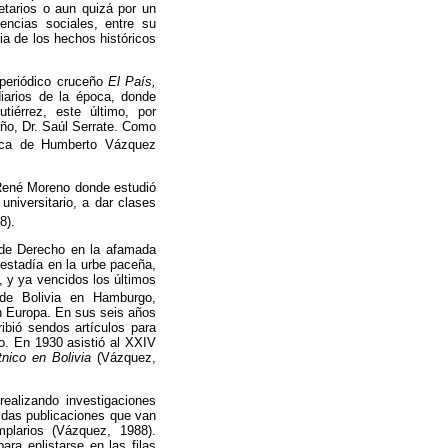
tarios o aun quizá por un
encias sociales, entre su
ria de los hechos históricos
 periódico cruceño
El País,
iarios de la época, donde
tiérrez, este último, por
eño, Dr. Saúl Serrate. Como
tica de Humberto Vázquez
l René Moreno donde estudió
niversitario, a dar clases
8).
 de Derecho en la afamada
estadía en la urbe paceña,
, y ya vencidos los últimos
 de Bolivia en Hamburgo,
n Europa. En sus seis años
ribió sendos artículos para
io. En 1930 asistió al XXIV
tnico en Bolivia
(Vázquez,
realizando
investigaciones
didas publicaciones que van
mplarios (Vázquez, 1988).
ara enlistarse en las filas