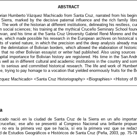
ABSTRACT
storian Humberto Vázquez Machicado from Santa Cruz, narrated from his begin
 Sierra, marked by the decisive paternal influence and the rich family libr
 work of the historian at different institutions, delineating his restless, curi
in social sciences; his training at the mythical Cruceño Seminary School fou
evan, and his time at the Santa Cruz University Gabriel René Moreno and th
e, which made possible his research in the European archives on historical su
cts of varied nature, in which the precision and the deep analysis already ma
 the delimitation of Bolivian borders, which allowed the elaboration of histori
 that no other Bolivian essayist or writer had published. Also using sources 
apital importance for Bolivian history are registered. His time in the San And
s well as in different cultural and academic institutions in the country and so
to serious and committed historical research. The life and work of Humbe
le, trying to pay homage to a vocation that yielded enormously fruits for the Bo
uez Machicado> <Santa Cruz Historiography> <Biographies> <History of Bo
ca
do nació en la ciudad de Santa Cruz de la Sierra en un año important
cruceñas; ese año se presentó al Congreso Nacional una brillante propue
e no era la primera vez que se hacía, sí era la primera vez que se redac
 de Estudios Geográficos e Históricos de Santa Cruz (Peña, 2003, pp. 75-79