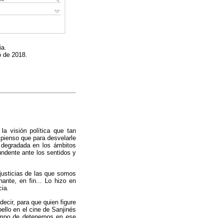
ia.
o de 2018.
a visión política que tan
 pienso que para desvelarle
e degradada en los ámbitos
undente ante los sentidos y
justicias de las que somos
ante, en fin... Lo hizo en
cia.
decir, para que quien figure
ello en el cine de Sanjinés
iempo de detenernos en ese