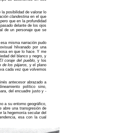
la posibilidad de valorar lo
ación clandestina
en el que
 pero que en la profundidad
 pasado delante de los ojos
ual de un personaje que se
ue esa misma narración pudo
ovisual hilvanado por una
rmosa en que lo hace. Y me
riedad del blanco y negro, y
El coraje del pueblo,
y los
to de los pájaros,
y el plano
ueva cada vez que volvemos
njinés antecesor abrazado a
ineamiento político sino,
ara, del encuadre justo y -
mo a su entorno geográfico,
te abre una transgresión de
or la hegemonía secular del
pendencia, esa con la cual