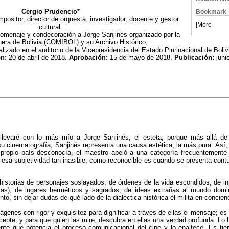
Cergio Prudencio*
Bookmark
positor, director de orquesta, investigador, docente y gestor
|
More
cultural.
 homenaje y condecoración a Jorge Sanjinés organizado por la
era de Bolivia (COMIBOL) y su Archivo Histórico,
alizado en el auditorio de la Vicepresidencia del Estado Plurinacional de Boliv
ón:
20 de abril de 2018.
Aprobación:
15 de mayo de 2018.
Publicación:
juni
levaré con lo más mío a Jorge Sanjinés, el esteta; porque más allá de l
 cinematografía, Sanjinés representa una causa estética, la más pura. Así,
 propio país desconocía, el maestro apeló a una categoría frecuentement
a; esa subjetividad tan inasible, como reconocible es cuando se presenta cont
historias de personajes soslayados, de órdenes de la vida escondidos, de in
imas), de lugares herméticos y sagrados, de ideas extrañas al mundo domin
to, sin dejar dudas de qué lado de la dialéctica histórica él milita en concien
genes con rigor y exquisitez para dignificar a través de ellas el mensaje; es 
cepte; y para que quien las mire, descubra en ellas una verdad profunda. Lo b
gente que potencia el proceso comunicacional del cine y lo enaltece. Es t