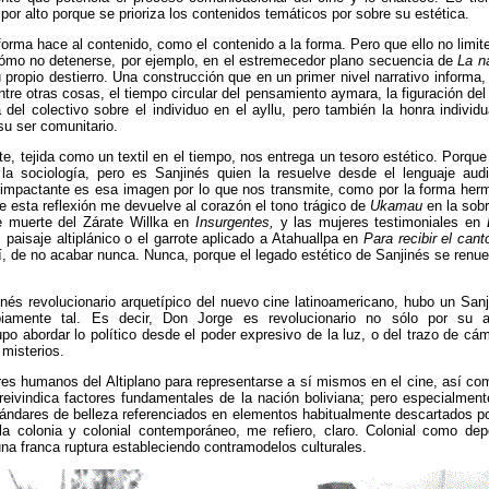
r alto porque se prioriza los contenidos temáticos por sobre su estética.
 forma hace al contenido, como el contenido a la forma. Pero que ello no limite 
ómo no detenerse, por ejemplo, en el estremecedor plano secuencia de
La n
 propio destierro. Una construcción que en un primer nivel narrativo informa,
ntre otras cosas, el tiempo circular del pensamiento aymara, la figuración del
 del colectivo sobre el individuo en el ayllu, pero
también la honra individ
su ser comunitario.
te, tejida como un textil en el tiempo, nos entrega un tesoro estético. Porq
la sociología, pero es Sanjinés quien la resuelve desde el lenguaje audi
n impactante es esa imagen por lo que nos transmite, como por la forma he
ue esta reflexión me devuelve al corazón el tono trágico de
Ukamau
en la sob
e muerte del Zárate Willka en
Insurgentes,
y las mujeres testimoniales en
 paisaje altiplánico o el garrote aplicado a Atahuallpa en
Para recibir el can
í, de no acabar nunca. Nunca, porque el legado estético de Sanjinés se ren
inés revolucionario arquetípico del nuevo cine latinoamericano, hubo un Sa
piamente tal. Es decir, Don Jorge es revolucionario no sólo por su al
po abordar lo político desde el poder expresivo de la luz, o del trazo de cám
misterios.
res humanos del Altiplano para representarse a sí mismos en el cine, así co
reivindica factores fundamentales de la nación boliviana; pero especialmen
stándares de belleza referenciados en elementos habitualmente descartados p
e la colonia y colonial contemporáneo, me refiero, claro. Colonial como de
na franca ruptura estableciendo contramodelos culturales.