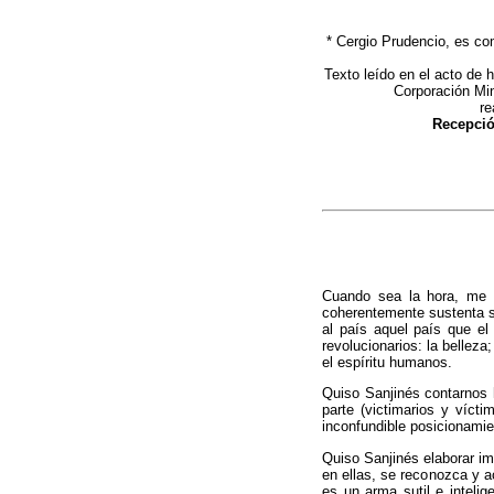
* Cergio Prudencio, es com
Texto leído en el acto de
Corporación Min
re
Recepci
Cuando sea la hora, me l
coherentemente sustenta su
al país aquel país que el
revolucionarios: la bellez
el espíritu humanos.
Quiso Sanjinés contarnos 
parte (victimarios y víct
inconfundible posicionamien
Quiso Sanjinés elaborar imá
en ellas, se reconozca y a
es un arma sutil e inteli