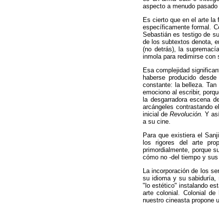
aspecto a menudo pasado po
Es cierto que en el arte la
específicamente formal. C
Sebastián es testigo de su
de los subtextos denota, e
(no detrás), la supremacía
inmola para redimirse con 
Esa complejidad significan
haberse producido desde 
constante: la belleza. Ta
emociono al escribir, porq
la desgarradora escena d
arcángeles contrastando el
inicial de
Revolución.
Y as
a su cine.
Para que existiera el Sanj
los rigores del arte pro
primordialmente, porque su
cómo no -del tiempo y sus 
La incorporación de los se
su idioma y su sabiduría, 
"lo estético" instalando e
arte colonial. Colonial d
nuestro
cineasta propone u