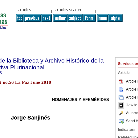
e la Biblioteca y Archivo Histórico de la
Services 
iva Plurinacional
Article
5
Article
12 no.56 La Paz June 2018
Article
Article
HOMENAJES Y EFEMÉRIDES
How to c
Automat
Jorge Sanjinés
Send th
Indicators
Related lin