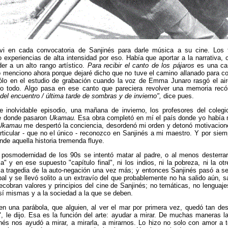
i en cada convocatoria de Sanjinés para darle música a su cine. Los t
 experiencias de alta intensidad por eso. Había que aportar a la narrativa,
er a un alto rango artístico.
Para recibir el canto de los pájaros
es una ca
 lo menciono ahora porque dejaré dicho que no tuve el camino allanado para 
o en el estudio de grabación cuando la voz de Emma Junaro rasgó el aire
co todo. Algo pasa en ese canto que pareciera revolver una memoria recó
je del encuentro / última tarde de sombras y de invierno",
dice pues.
e inolvidable episodio, una mañana de invierno, los profesores del coleg
ne donde pasaron
Ukamau.
Esa obra completó en mí el país donde yo había n
Ukamau
me despertó la conciencia, desordenó mi orden y detonó motivacion
rticular - que no el único - reconozco en Sanjinés a mi maestro. Y por sie
onde aquella historia tremenda fluye.
 posmodernidad de los 90s se intentó matar al padre, o al menos desterra
ria" y en ese supuesto "capítulo final", ni los indios, ni la pobreza, ni la otr
 la tragedia de la auto-negación una vez más; y entonces Sanjinés pasó a se
bal y se llevó solito a un extravío del que probablemente no ha salido aún,
ecobran valores y principios del cine de Sanjinés; no temáticas, no lenguajes
a sí mismas y a la sociedad a la que se deben.
n una parábola, que alguien, al ver el mar por primera vez, quedó tan de
, le dijo. Esa es la función del arte: ayudar a mirar. De muchas maneras l
nés nos ayudó a mirar, a mirarla, a mirarnos. Lo hizo no solo con amor a t