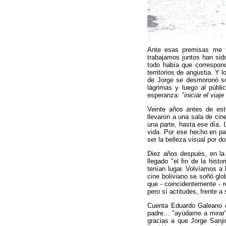
Ante esas premisas me v
trabajamos juntos han sido
todo había que correspond
territorios de angustia. Y
de Jorge se desmoronó sól
lágrimas y luego al públi
esperanza:
"iniciar el via
Veinte años antes de est
llevaron a una sala de ci
una parte, hasta ese día.
vida. Por ese hecho en pa
ser la belleza visual por d
Diez años después, en la
llegado "el fin de la histo
tenían lugar. Volvíamos a
cine boliviano se soñó glo
que - coincidentemente - r
pero sí actitudes, frente 
Cuenta Eduardo Galeano e
padre... "ayúdame a mirar"
gracias a que Jorge Sanji