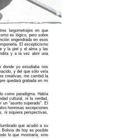
res largometrajes en que
 como es lógico, pero sobre
nción engendrada en esos
componerla. El escepticismo
 y la piel y el alma y las
ndita y a la vez abrir una
io donde yo estudiaba nos
acido, y del que sólo veía
es creativas; me cambió la
mpre quedará grabada en mi
rlo como paradigma. Había
edad cultural, ni la verdad,
r un "asunto superado". El
 salvo honrosas excepciones
, ni siquiera perspectivas,
slumbrado que acudió a su
a Bolivia de hoy es posible
odo lo que mostraría, sino