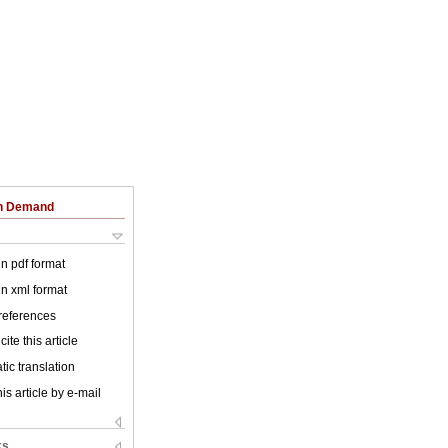
on Demand
 in pdf format
 in xml format
 references
ite this article
ic translation
is article by e-mail
ks