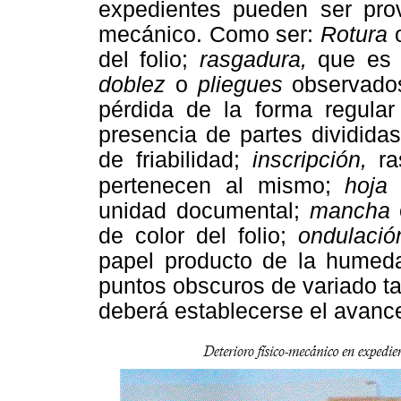
expedientes pueden ser prov
mecánico. Como ser:
Rotura
del folio;
rasgadura,
que es 
doblez
o
pliegues
observados
pérdida de la forma regular
presencia de partes dividida
de friabilidad;
inscripción,
ra
pertenecen
al mismo;
hoja
unidad documental;
mancha
de color del folio;
ondulaci
papel producto de la humed
puntos obscuros de variado t
deberá establecerse el avance