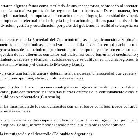
ortaron algunos frutos como resultado de sus indagatorias, sobre todo al intentar 
on la naturaleza propia de las regiones latinoamericanas. De esta manera, fre
igital nacional, el impulso a la formación de tecnólogos, la necesidad de vincula
a propiedad intelectual, el diseño y la implantación de políticas para impulsar la 
otivación, gestión y coordinación por parte del gobierno, la realidad se empeña en
i queremos que la Sociedad del Conocimiento sea justa, democrática y plural,
imetrías socioeconómicas, garantizar una amplia inversión en educación, en c
 generadoras de conocimiento pertinente, que incorporen y transformen el conoc
dependan de los diferentes contextos culturales, así como fomentar el crecimiento
imientos, saberes y técnicas tradicionales que se cultivan en muchas regiones, l
ara la innovación y el desarrollo (México y Brasil).
No existe una fórmula única y determinista para diseñar una sociedad que genere y 
 una forma oportuna, eficaz, y óptima (Guatemala).
que hoy formulamos como una estrategia tecnológica exitosa de impacto al desarr
carse, para contrarrestar las inciertas fuerzas externas que continuamente están a
s, públicas o ambientales (Guatemala).
al:
La transmisión de los conocimientos con un enfoque complejo, puede contribui
ambio (Guatemala).
La gran mayoría de las empresas prefiere comprar la tecnología antes que crearl
ológicas. De allí, se desprende el escaso papel que cumple el sector privado
 la investigación y el desarrollo (Colombia y Argentina).