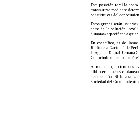
Esta posición toral la acot
transmitirse mediante determ
constitutivas del conocimient
Estos grupos serán usuarios 
parte de la solución involu
humanos específicos a quiene
En específico, es de llama
Biblioteca Nacional de Perú- 
la Agenda Digital Peruana 2.
Conocimiento en su nación?
Al momento, no tenemos evi
biblioteca que esté planea
demarcación. Si lo analiza
Sociedad del Conocimiento es