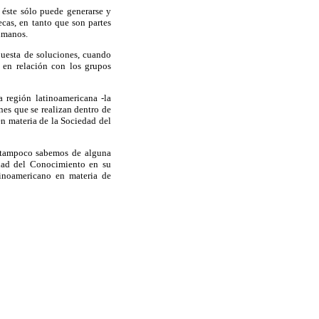
 éste sólo puede generarse y
ecas, en tanto que son partes
humanos.
opuesta de soluciones, cuando
e en relación con los grupos
 región latinoamericana -la
ones que se realizan dentro de
en materia de la Sociedad del
i tampoco sabemos de alguna
edad del Conocimiento en su
tinoamericano en materia de