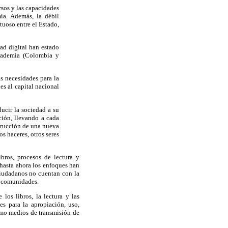
rsos y las capacidades
mia. Además, la débil
rtuoso entre el Estado,
ad digital han estado
academia (Colombia y
as necesidades para la
es al capital nacional
ducir la sociedad a su
ción, llevando a cada
strucción de una nueva
s haceres, otros seres
bros, procesos de lectura y
 hasta ahora los enfoques han
ciudadanos no cuentan con la
s comunidades.
os libros, la lectura y las
es para la apropiación, uso,
omo medios de transmisión de