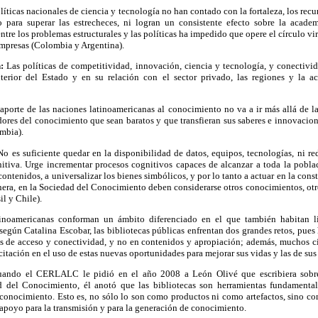
líticas nacionales de ciencia y tecnología no han contado con la fortaleza, los recu
o para superar las estrecheces, ni logran un consistente efecto sobre la acade
ntre los problemas estructurales y las políticas ha impedido que opere el círculo vi
empresas (Colombia y Argentina).
n:
Las políticas de competitividad, innovación, ciencia y tecnología, y conectivid
nterior del Estado y en su relación con el sector privado, las regiones y la 
 aporte de las naciones latinoamericanas al conocimiento no va a ir más allá de l
ores del conocimiento que sean baratos y que transfieran sus saberes e innovacion
mbia).
No es suficiente quedar en la disponibilidad de datos, equipos, tecnologías, ni re
tiva. Urge incrementar procesos cognitivos capaces de alcanzar a toda la pobla
contenidos, a universalizar los bienes simbólicos, y por lo tanto a actuar en la con
era, en la Sociedad del Conocimiento deben considerarse otros conocimientos, otro
il y Chile).
tinoamericanas conforman un ámbito diferenciado en el que también habitan li
 según Catalina Escobar, las bibliotecas públicas enfrentan dos grandes retos, pues
s de acceso y conectividad, y no en contenidos y apropiación; además, muchos 
itación en el uso de estas nuevas oportunidades para mejorar sus vidas y las de su
ndo el CERLALC le pidió en el año 2008 a León Olivé que escribiera sobre l
d del Conocimiento, él anotó que las bibliotecas son herramientas fundamental
 conocimiento. Esto es, no sólo lo son como productos ni como artefactos, sino c
apoyo para la transmisión y para la generación de conocimiento.