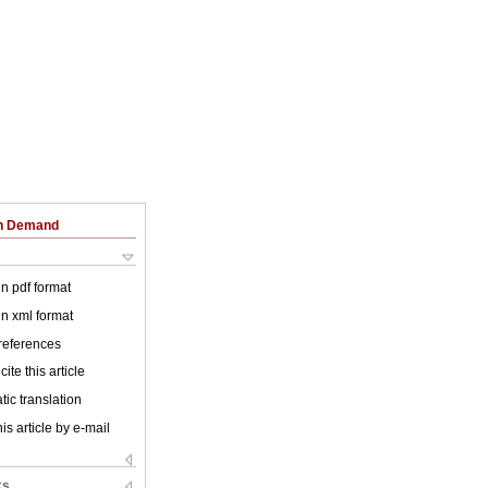
on Demand
 in pdf format
 in xml format
 references
ite this article
ic translation
is article by e-mail
ks