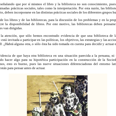
ó señalando que por sí mismos el libro y la biblioteca no son conocimiento, pues
inadas prácticas sociales, tales como la interpretación. Por esta razón, las bibliot
o, deben incorporarse en las distintas prácticas sociales de los diferentes grupos 
de los libros y de las bibliotecas, para la discusión de los problemas y en la pr
cre la disponibilidad de libros. Por este motivo, las bibliotecas deben pensars
s van dirigidas.
r la atención, que sólo hemos encontrado evidencia de que una biblioteca de la
está invitada a participar en las políticas, los objetivos, las estrategias y las acci
0. ¿Habrá alguna otra, o sólo ésta ha sido tomada en cuenta para decidir y actuar 
dencia de que haya otra biblioteca en una situación parecida a la peruana, n
ndo hacer algo para su hipotética participación en la construcción de la Soci
mos, esto es bueno, pues las nueve situaciones diferenciadoras del entorno la
tán para pensar antes de actuar.