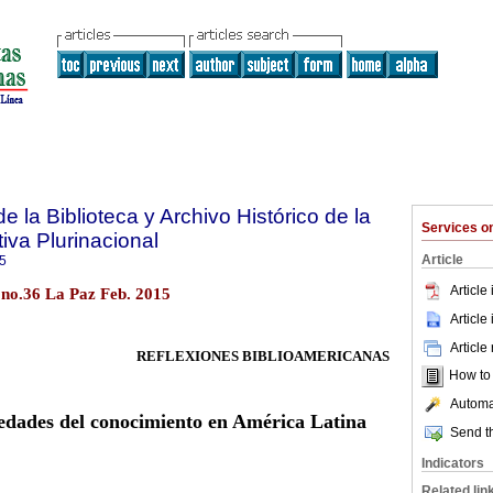
e la Biblioteca y Archivo Histórico de la
Services 
iva Plurinacional
Article
5
Article
 no.36 La Paz Feb. 2015
Article
Article
REFLEXIONES BIBLIOAMERICANAS
How to c
Automat
iedades del conocimiento en América Latina
Send th
Indicators
Related lin