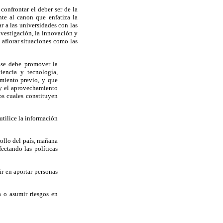
confrontar el deber ser de la
nte al canon que enfatiza la
r a las universidades con las
investigación, la innovación
y
 aflorar situaciones como las
 se debe promover la
iencia y tecnología,
imiento previo, y que
 y el aprovechamiento
os cuales constituyen
utilice la información
ollo del país, mañana
fectando las políticas
r en aportar personas
a o asumir riesgos en