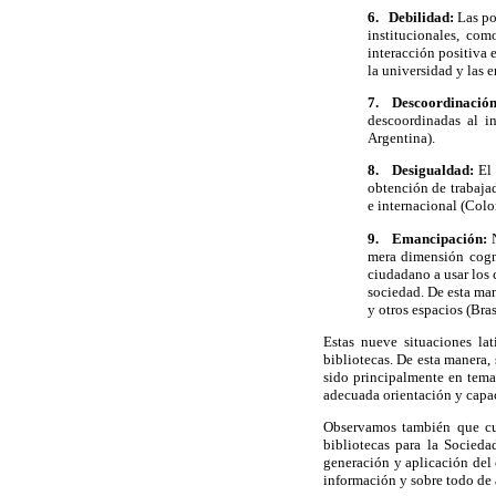
6.
Debilidad:
Las po
institucionales, com
interacción positiva e
la universidad y las 
7.
Descoordinació
descoordinadas al i
Argentina).
8.
Desigualdad:
El
obtención de trabajad
e internacional (Colo
9.
Emancipación:
mera dimensión cogni
ciudadano a usar los 
sociedad. De esta man
y otros espacios (Bras
Estas nueve situaciones la
bibliotecas. De esta manera,
sido principalmente en tema
adecuada orientación y capac
Observamos también que cua
bibliotecas para la Socieda
generación y aplicación del
información y sobre todo de 