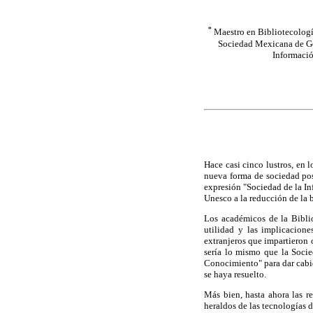
*
Maestro en Bibliotecologí
Sociedad Mexicana de Geo
Informació
Hace casi cinco lustros, en
nueva forma de sociedad pos
expresión "Sociedad de la In
Unesco a la reducción de la b
Los académicos de la Biblio
utilidad y las implicacione
extranjeros que impartieron 
sería lo mismo que la Socied
Conocimiento" para dar cabida
se haya resuelto.
Más bien, hasta ahora las r
heraldos de las tecnologías 