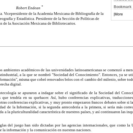
Bookmark
*
Robert Endean
a. Vicepresidente de la Academia Mexicana de Bibliografía de la
|
More
grafía y Estadística. Presidente de la Sección de Políticas de
n de la Asociación Mexicana de Bibliotecarios.
 los ambientes académicos de las universidades latinoamericanas se comenzó a men
tindustrial, a la que se nombró "Sociedad del Conocimiento". Entonces, ya se uti
formación", misma que cobró renovados bríos con el cambio del milenio, sobre todo
recha digital.
tecología se apuraron a indagar sobre el significado de la Sociedad del Conoc
s que tendría en su quehacer. Así, hubo conferencias explicativas, traduccione
otras conferencias explicativas, y muy pronto empezaron francos debates sobre si
ad de la Información, si la segunda antecedería a la primera, si sería más corre
 a la pluriculturalidad característica de nuestros países, y así continuaron las inq
eglas del juego han sido dictadas por las agencias internacionales, que como la
de la información y la comunicación en nuestras naciones.