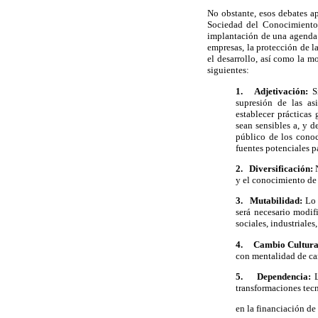
No obstante, esos debates ap
Sociedad del Conocimiento c
implantación de una agenda d
empresas, la protección de l
el desarrollo, así como la m
siguientes:
1.
Adjetivación:
S
supresión de las as
establecer prácticas
sean sensibles a, y 
público de los conoc
fuentes potenciales p
2.
Diversificación:
y el conocimiento de
3.
Mutabilidad:
Lo 
será necesario modifi
sociales, industriale
4.
Cambio Cultur
con mentalidad de c
5.
Dependencia:
transformaciones tecn
en la financiación de