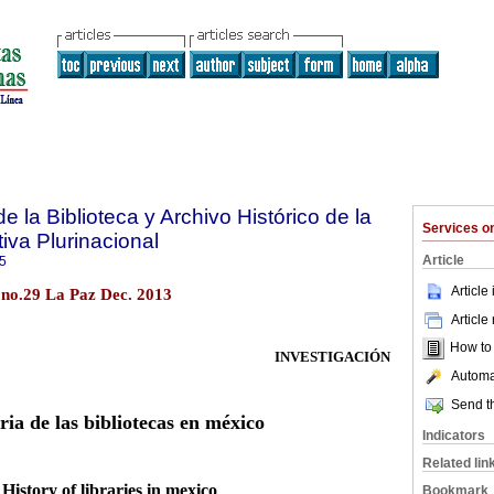
e la Biblioteca y Archivo Histórico de la
Services 
iva Plurinacional
Article
5
Article
 no.29 La Paz Dec. 2013
Article
How to c
INVESTIGACIÓN
Automat
Send th
ria de las bibliotecas en méxico
Indicators
Related lin
History of libraries in mexico
Bookmark