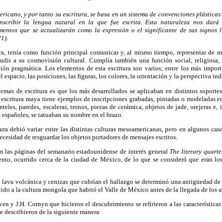
ricano, y por tanto su escritura, se basa en un sistema de convenciones plásticas
nscribir la lengua natural en la que fue escrita. Esta naturaleza nos dar
mentos que se actualizarán como la expresión o el significante de sus signos 
1).
ra, tenía como función principal comunicar y, al mismo tiempo, representar de m
dir a su cosmovisión cultural. Cumplía también una función social, religiosa, pol
unción pragmática. Los elementos de esta escritura son varios; entre los más impo
l espacio, las posiciones, las figuras, los colores, la orientación y la perspectiva in
stemas de escritura es que los más desarrollados se aplicaban en distintos soport
a escritura maya tiene ejemplos de inscripciones grabadas, pintadas o modeladas en
dinteles, paredes, escaleras, tronos, piezas de cerámica, objetos de jade, orejeras e,
 españoles, se tatuaban su nombre en el brazo.
tura debió variar entre las distintas culturas mesoamericanas, pero en algunos casos
ecesidad de resguardar los objetos portadores de mensajes escritos.
en las páginas del semanario estadounidense de interés general
The literary quart
iento, ocurrido cerca de la ciudad de México, de lo que se consideró que eran los
e lava volcánica y cenizas que cubrían el hallazgo se determinó una antigüedad de s
ido a la cultura mongola que habitó el Valle de México antes de la llegada de los az
n y J.H. Cornyn que hicieron el descubrimiento se refirieron a las característica
e describieron de la siguiente manera: