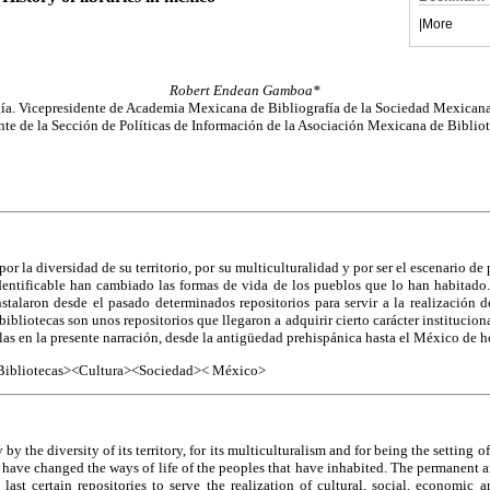
|
More
Robert Endean Gamboa*
ía. Vicepresidente de Academia Mexicana de Bibliografía de la Sociedad Mexicana 
nte de la Sección de Políticas de Información de la Asociación Mexicana de Bibliot
r la diversidad de su territorio, por su multiculturalidad y por ser el escenario de
ntificable han cambiado las formas de vida de los pueblos que lo han habitado
nstalaron desde el pasado determinados repositorios para servir a la realización del
ibliotecas son unos repositorios que llegaron a adquirir cierto carácter institucion
las en la presente narración, desde la antigüedad prehispánica hasta el México de h
Bibliotecas><Cultura><Sociedad>< México>
y the diversity of its territory, for its multiculturalism and for being the setting of
have changed the ways of life of the peoples that have inhabited. The permanent a
e last certain repositories to serve the realization of cultural, social, economic 