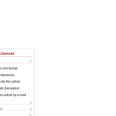
on Demand
 in xml format
 references
ite this article
ic translation
is article by e-mail
ks