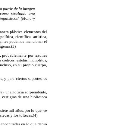
 a partir de la imagen
á como resultado una
lingüísticos" (Mohary
anera plástica elementos del
ítica, científica, artística,
rtantes podemos mencionar el
dígenas.(3)
es, probablemente por razones
 códices, estelas, monolitos,
 incluso, en su propio cuerpo,
, y para ciertos soportes, es
erly
una noticia sorprendente,
 vestigios de una biblioteca
iete mil años, por lo que -se
tecas y los toltecas.(4)
s encontradas en lo que debió