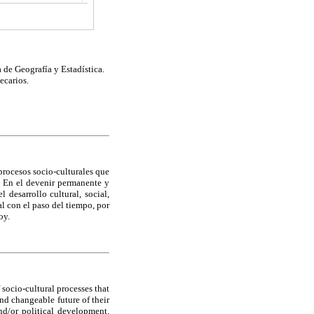
de Geografía y Estadística.
ecarios.
 procesos socio-culturales que
. En el devenir permanente y
 desarrollo cultural, social,
al con el paso del tiempo, por
oy.
 socio-cultural processes that
nd changeable future of their
and/or political development.