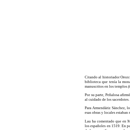
Citando al historiador Orozc
biblioteca que tenía la mona
manuscritos en los templos
(
Por su parte, Peñalosa afirm
al cuidado de los sacerdotes.
Para Armendáriz Sánchez, l
esas obras y locales estaban 
Lau ha comentado que en Méx
los españoles en 1519. En par