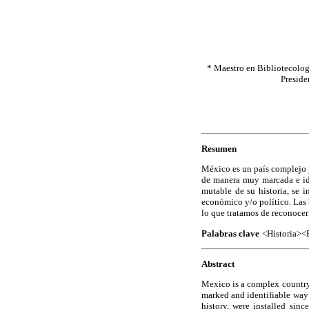
* Maestro en Bibliotecolog
Preside
Resumen
México es un país complejo po
de manera muy marcada e ide
mutable de su historia, se i
económico y/o político. Las b
lo que tratamos de reconocer
Palabras clave
<Historia><
Abstract
Mexico is a complex country b
marked and identifiable way 
history, were installed sinc