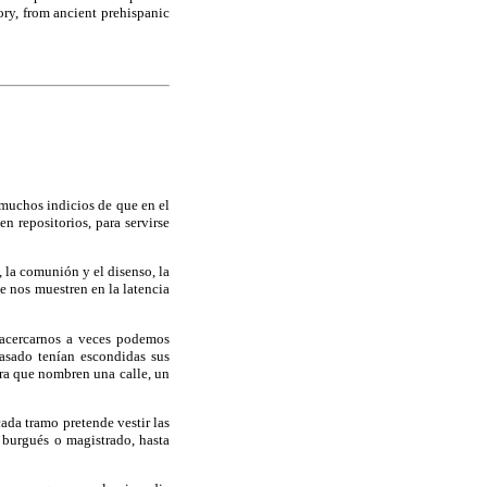
tory, from ancient prehispanic
 muchos indicios de que en el
 repositorios, para servirse
, la comunión y el disenso, la
se nos muestren en la latencia
l acercarnos a veces podemos
asado tenían escondidas sus
ra que nombren una calle, un
ada tramo pretende vestir las
, burgués o magistrado, hasta