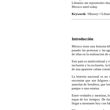
Libraries are repositories th
Mexico until today.
Keywords
<History><Libra
Introducción
México tiene una historia bi
pasado las personas y las a
de ellas en la realización d
Este país es multicultural y 
inclusión y la exclusión, la 
de una aparente calma consti
La historia nacional es un 
encontrar que son fulgores
aureolas de benditos, que l
parque o una estatua.
Entre verdades y mentiras, l
ropas de los tiempos: De tla
llegar a mostrarse hoy con h