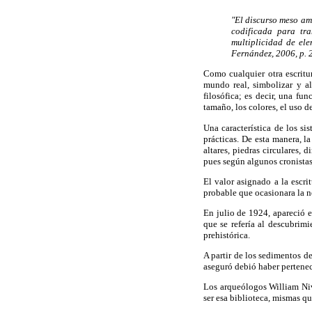
"El discurso meso ame
codificada para tra
multiplicidad de ele
Fernández, 2006, p. 2
Como cualquier otra escritu
mundo real, simbolizar y alu
filosófica; es decir, una f
tamaño, los colores, el uso de
Una característica de los si
prácticas. De esta manera, l
altares, piedras circulares, 
pues según algunos cronistas
El valor asignado a la escri
probable que ocasionara la n
En julio de 1924, apareció 
que se refería al descubrim
prehistórica.
A partir de los sedimentos d
aseguró
debió haber pertenec
Los arqueólogos William Nive
ser esa biblioteca, mismas qu