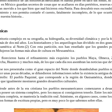
ento histórico de las bibliotecas mexicanas es harina pobre en saco sin fondo, ni
 en México guardan secretos de cosas que se acallaron en días pretéritos, reservas 
n movido a los que bien que mal hicieron esta Patria. Para descubrir esos escondri
miento y nos permita contarle el cuento, fatalmente incompleto, de lo que ocurrió
nuestra historia...
nicas
itorio complejo en su orografía, su hidrografía, su diversidad climática y
por la 
s de dos mil años. Los historiadores y los arqueólogos han dividido en dos grand
américa al Norte.(2) Con esta partición, nos han enseñado que los grandes p
odujeron las formas más altas de cultura en Mesoamérica.
florecieron hasta el refinamiento más exquisito los pueblos Maya, Olmeca, 
echa, Huasteco y muchos más, de los que cada día nos asombran las noticias que de
 se nos presentaba como el gran espacio del Norte donde deambulaban pueblos 
ce unas pocas décadas, se difundieron informaciones sobre la existencia antigua d
rrollo: El pueblo Paquimé, que corresponde a la región de Oasisamérica, donde
que igualmente mostraron grandes desarrollos culturales.
desde antes de la era cristiana los pueblos mesoamericanos comenzaron a desarr
 a poseer un sistema completo, pero
los mayas si consiguieron tenerlo. Entre los mi
ritura completa, se mantenía la tradición oral. Asimismo, en algunos casos, como los
ron formas de escritura propias, pero es muy poco lo que sabemos sobre ellas.