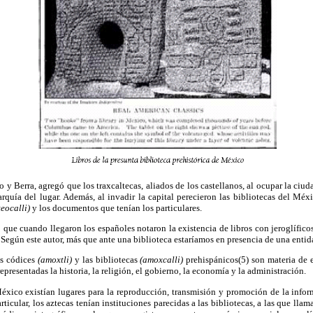
o y Berra, agregó que los traxcaltecas, aliados de los castellanos, al ocupar la ciu
rquía del lugar. Además, al invadir la capital perecieron las bibliotecas del Méx
teocalli)
y los documentos que tenían los particulares.
ó que cuando llegaron los españoles notaron la existencia de libros con jeroglífico
 Según este autor, más que ante una biblioteca estaríamos en presencia de una entida
os códices
(amoxtli)
y las bibliotecas
(amoxcalli)
prehispánicos(5) son materia de e
representadas la historia, la religión, el gobierno, la economía y la administración.
ico existían lugares para la reproducción, transmisión y promoción de la infor
ticular, los aztecas tenían instituciones parecidas a las bibliotecas, a las que lla