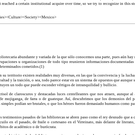
at reached a certain institutional acquire over time, so we try to recognize in this s
ries><Culture><Society><Mexico>
bliotecaria abundante y variada de la que sólo conocemos una parte, pues aún hay
grupaciones u organizaciones de todo tipo reunieron informaciones documentadas en
e determinados cometidos.(1)
en su territorio existen realidades muy diversas, en las que la convivencia y la lucha
lealtad y la traición, o sea, todo parece estar en un sistema de opuestos que aunque 
tuyen un todo que puede esconder vértigos de intranquilidad y bullicio.
crisol de claroscuros y destacadas luces centelleantes que nos atraen, aunque a
 de mojiganga, de farra o de guateque. Así, descubrimos que los demonios del p
os simples podían ser brutales, o que los héroes fueron demasiado humanos como pa
os testimonios pasados de las bibliotecas se abren paso como el rey desnudo que a c
cuilo en el pasado, de fraile o cortesano en el Virreinato, más delante de literato
ábitos de académico o de burócrata.