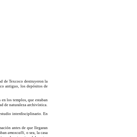
dad de Texcoco destruyeron la
ico antiguo, los depósitos de
s en los templos, que estaban
d de naturaleza archivística.
studio interdisciplinario. En
mación antes de que llegaran
maban
amoxcalli,
o sea, la casa