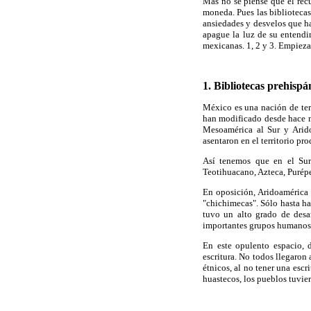
Más no se piense que el recu
moneda. Pues las bibliotecas
ansiedades y desvelos que ha
apague la luz de su entendi
mexicanas. 1, 2 y 3. Empieza 
1. Bibliotecas prehispá
México es una nación de terr
han modificado desde hace má
Mesoamérica al Sur y Arido
asentaron en el territorio pr
Así tenemos que en el Sur 
Teotihuacano, Azteca, Purép
En oposición, Aridoamérica
"chichimecas". Sólo hasta ha
tuvo un alto grado de desa
importantes grupos humanos 
En este opulento espacio, 
escritura. No todos llegaron
étnicos, al no tener una esc
huastecos, los pueblos tuvie