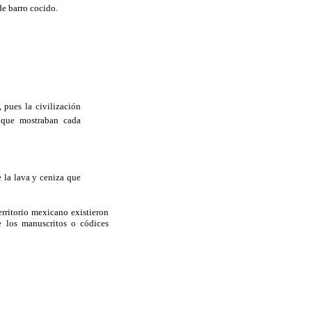
de barro cocido.
 pues la civilización
 que mostraban cada
 la lava y ceniza que
rritorio mexicano existieron
de los manuscritos o códices