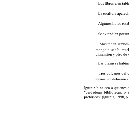
 Los libros eran tab
 La escritura aparecí
 Algunos libros esta
 Se extendían por un
 Mostraban símbolos
mongola sabía much
dimensión y piso de v
 Las piezas se había
 Tres volcanes del 
emanaban debieron cub
Iguíniz hizo eco a quienes 
"verdaderas bibliotecas, o 
pictóricos" (Iguíniz, 1998, p.