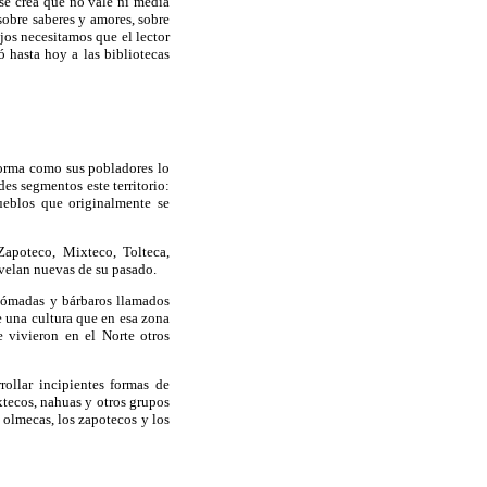
 se crea que no vale ni media
sobre saberes y amores, sobre
jos necesitamos que el lector
 hasta hoy a las bibliotecas
forma como sus pobladores lo
es segmentos este territorio:
ueblos que originalmente se
Zapoteco, Mixteco, Tolteca,
velan nuevas de su pasado.
nómadas y bárbaros llamados
e una cultura que en esa zona
 vivieron en el Norte otros
ollar incipientes formas de
xtecos, nahuas y otros grupos
 olmecas, los zapotecos y los