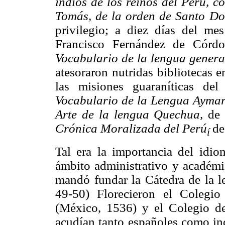
indios de los reinos del Perú, 
Tomás, de la orden de Santo D
privilegio; a diez días del me
Francisco Fernández de Córdo
Vocabulario de la lengua gener
atesoraron nutridas bibliotecas 
las misiones guaraníticas de
Vocabulario de la Lengua Ayma
Arte de la lengua Quechua,
de
Crónica Moralizada del Perú
de
í
Tal era la importancia del idio
ámbito administrativo y académi
mandó fundar la Cátedra de la l
49-50) Florecieron el Colegio
(México, 1536) y el Colegio de
acudían tanto españoles como ind