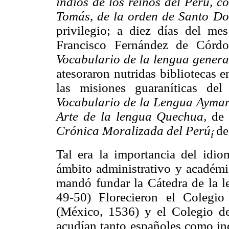
indios de los reinos del Perú, 
Tomás, de la orden de Santo D
privilegio; a diez días del me
Francisco Fernández de Córdo
Vocabulario de la lengua gener
atesoraron nutridas bibliotecas 
las misiones guaraníticas de
Vocabulario de la Lengua Ayma
Arte de la lengua Quechua,
de
Crónica Moralizada del Perú
de
í
Tal era la importancia del idio
ámbito administrativo y académi
mandó fundar la Cátedra de la l
49-50) Florecieron el Colegio
(México, 1536) y el Colegio de
acudían tanto españoles como ind