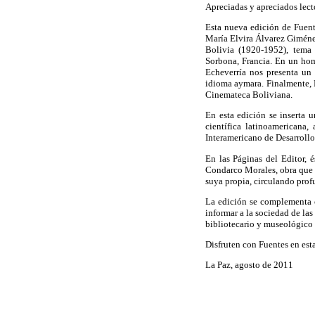
Apreciadas y apreciados lect
Esta nueva edición de Fuent
María Elvira Álvarez Giménez
Bolivia (1920-1952), tema 
Sorbona, Francia. En un hom
Echeverría nos presenta un 
idioma aymara. Finalmente, 
Cinemateca Boliviana.
En esta edición se inserta 
científica latinoamericana,
Interamericano de Desarrollo
En las Páginas del Editor, 
Condarco Morales, obra que 
suya propia, circulando prof
La edición se complementa c
informar a la sociedad de la
bibliotecario y museológico
Disfruten con Fuentes en est
La Paz, agosto de 2011