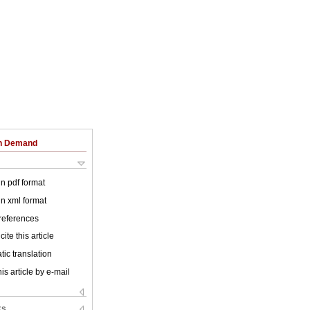
on Demand
 in pdf format
 in xml format
 references
ite this article
ic translation
is article by e-mail
ks