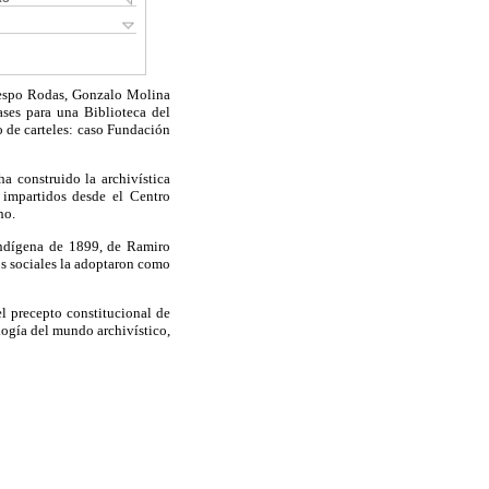
Crespo Rodas, Gonzalo Molina
ases para una Biblioteca del
 de carteles: caso Fundación
a construido la archivística
a impartidos desde el Centro
ho.
 indígena de 1899, de Ramiro
s sociales la adoptaron como
l precepto constitucional de
logía del mundo archivístico,