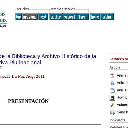
e la Biblioteca y Archivo Histórico de la
Services 
iva Plurinacional
Article
5
Article
5 no.15 La Paz Aug. 2011
Article
Article
How to c
PRESENTACIÓN
Automat
Send th
Indicators
Related lin