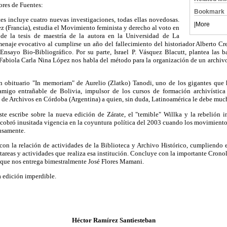
ores de Fuentes:
Bookmark
es incluye cuatro nuevas investigaciones, todas ellas novedosas.
|
More
 (Francia), estudia el Movimiento feminista y derecho al voto en
de la tesis de maestría de la autora en la Universidad de La
enaje evocativo al cumplirse un año del fallecimiento del historiador Alberto 
Ensayo Bio-Bibliográfico. Por su parte, Israel P. Vásquez Blacutt, plantea las b
Fabiola Carla Nina López nos habla del método para la organización de un archivo
un obituario "In memoriam" de Aurelio (Zlatko) Tanodi, uno de los gigantes que h
 amigo entrañable de Bolivia, impulsor de los cursos de formación archivístic
 de Archivos en Córdoba (Argentina) a quien, sin duda, Latinoamérica le debe muc
éste escribe sobre la nueva edición de Zárate, el "temible" Willka y la rebelión
cobró inusitada vigencia en la coyuntura política del 2003 cuando los movimiento
usamente.
on la relación de actividades de la Biblioteca y Archivo Histórico, cumpliendo e
s tareas y actividades que realiza esa institución. Concluye con la importante Crono
 que nos entrega bimestralmente José Flores Mamani.
a edición imperdible.
Héctor Ramírez Santiesteban